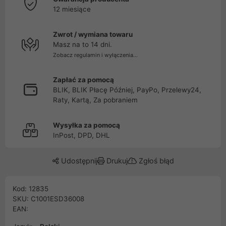
12 miesiące
Zwrot / wymiana towaru
Masz na to 14 dni.
Zobacz regulamin i wyłączenia...
Zapłać za pomocą
BLIK, BLIK Płacę Później, PayPo, Przelewy24,
Raty, Kartą, Za pobraniem
Wysyłka za pomocą
InPost, DPD, DHL
Udostępnij
Drukuj
Zgłoś błąd
Kod: 12835
SKU: C1001ESD36008
EAN: