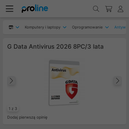
Komputery i laptopy
Oprogramowanie
Antywir
G Data Antivirus 2026 8PC/3 lata
Poprzedni
Na
1 z 3
Dodaj pierwszą opinię