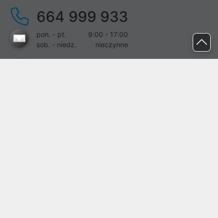
664 999 933
pon. - pt.
9:00 - 17:00
sob. - niedz.
nieczynne
pomoc@proline.pl
Dołącz do nas
Zgłoś błąd na stronie
Proline SA z siedzibą w Mirkowie (55-095), przy ul. Brzozowej 5,
wpisana do rejestru przedsiębiorców Krajowego Rejestru Sądowego
przez Sąd Rejonowy dla Wrocławia-Fabrycznej we Wrocławiu, VI
Wydział Gospodarczy Krajowego Rejestru Sądowego pod nr KRS:
0000282071, NIP: 8951898022, REGON: 020482041, BDO:
000437899. Kapitał zakładowy Spółki wynosi 500000,00 zł i został
on opłacony w całości.
© proline 1996 - 2026. Wszelkie prawa zastrzeżone.