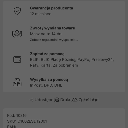
Gwarancja producenta
12 miesiące
Zwrot / wymiana towaru
Masz na to 14 dni.
Zobacz regulamin i wyłączenia...
Zapłać za pomocą
BLIK, BLIK Płacę Później, PayPo, Przelewy24,
Raty, Kartą, Za pobraniem
Wysyłka za pomocą
InPost, DPD, DHL
Udostępnij
Drukuj
Zgłoś błąd
Kod: 10816
SKU: C1002ESD12001
EAN: