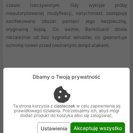
czasie rzeczywistym. Gdy wykryje próbę
nieautoryzowanej modyfikacji, natychmiast zastępuje
zainfekowany obszar pamięci jego bezpieczną,
oryginalną kopią. Co ważne, BankGuard działa
niezależnie od baz sygnatur wirusów, co gwarantuje
ochronę nawet przed nieznanymi dotąd atakami.
Ochrona Twojej Skrzynki E-mail
Dbamy o Twoją prywatność
Twoja korespondencja mailowa jest równie ważna, jak
pliki na dysku. G DATA dba o jej kompleksowe
bezpieczeństwo.
Ta strona korzysta z
ciasteczek
w celu zapewnienia jej
prawidłowego działania. Potrzebujemy ich, abyś mógł
dodać produkt do koszyka albo się zalogować.
Skanowanie załączników i ochrona przed spamem: Nasz
Akceptuję wszystko
Ustawienia
skaner analizuje wszystkie przychodzące i wychodzące