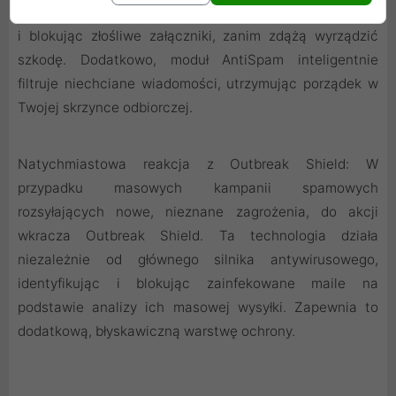
wiadomości w Twoim programie pocztowym, wykrywając
i blokując złośliwe załączniki, zanim zdążą wyrządzić
szkodę. Dodatkowo, moduł AntiSpam inteligentnie
filtruje niechciane wiadomości, utrzymując porządek w
Twojej skrzynce odbiorczej.
Natychmiastowa reakcja z Outbreak Shield: W
przypadku masowych kampanii spamowych
rozsyłających nowe, nieznane zagrożenia, do akcji
wkracza Outbreak Shield. Ta technologia działa
niezależnie od głównego silnika antywirusowego,
identyfikując i blokując zainfekowane maile na
podstawie analizy ich masowej wysyłki. Zapewnia to
dodatkową, błyskawiczną warstwę ochrony.