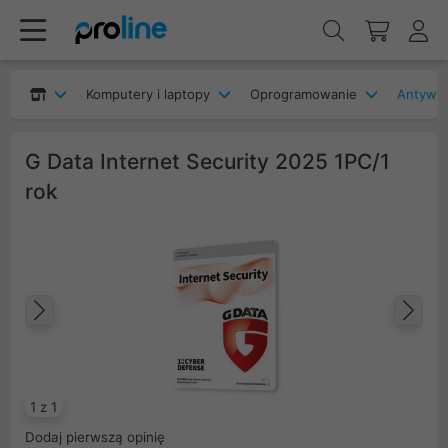
Komputery i laptopy
Oprogramowanie
Antywir
G Data Internet Security 2025 1PC/1
rok
Poprzedni
Na
1 z 1
Dodaj pierwszą opinię