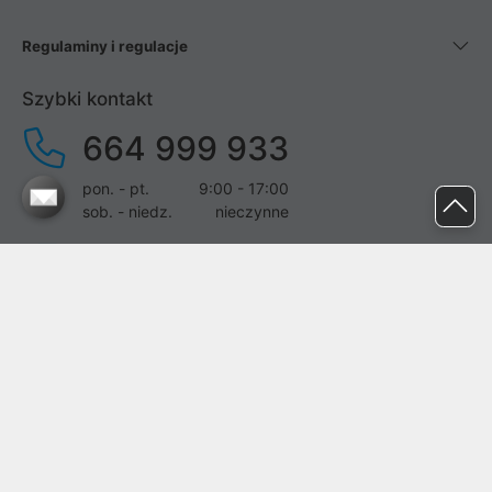
Regulaminy i regulacje
Szybki kontakt
664 999 933
pon. - pt.
9:00 - 17:00
sob. - niedz.
nieczynne
pomoc@proline.pl
Dołącz do nas
Zgłoś błąd na stronie
Proline SA z siedzibą w Mirkowie (55-095), przy ul. Brzozowej 5,
wpisana do rejestru przedsiębiorców Krajowego Rejestru Sądowego
przez Sąd Rejonowy dla Wrocławia-Fabrycznej we Wrocławiu, VI