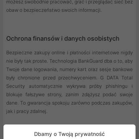
możesz swobodnie pracować, grać i przeglądać sieć bez
obaw o bezpieczeństwo swoich informacji.
Ochrona finansów i danych osobistych
Bezpieczne zakupy online i płatności internetowe nigdy
nie były tak proste. Technologia BankGuard dba o to, aby
Twoje dane logowania, numery kart oraz sesje bankowe
były chronione przed przechwyceniem. G DATA Total
Security automatycznie wykrywa próby phishingu i
blokuje fałszywe strony, zanim zdążysz podać swoje
dane. To gwarancja spokoju zarówno podczas zakupów,
jak i pracy zdalnej.
Dbamy o Twoją prywatność