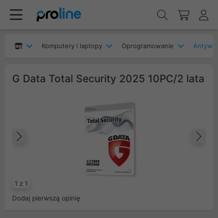
Komputery i laptopy
Oprogramowanie
Antywir
G Data Total Security 2025 10PC/2 lata
Poprzedni
Na
1 z 1
Dodaj pierwszą opinię