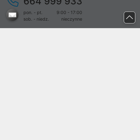
664 999 933
pon. - pt.
9:00 - 17:00
sob. - niedz.
nieczynne
pomoc@proline.pl
Dołącz do nas
Zgłoś błąd na stronie
Proline SA z siedzibą w Mirkowie (55-095), przy ul. Brzozowej 5,
wpisana do rejestru przedsiębiorców Krajowego Rejestru Sądowego
przez Sąd Rejonowy dla Wrocławia-Fabrycznej we Wrocławiu, VI
Wydział Gospodarczy Krajowego Rejestru Sądowego pod nr KRS:
0000282071, NIP: 8951898022, REGON: 020482041, BDO:
000437899. Kapitał zakładowy Spółki wynosi 500000,00 zł i został
on opłacony w całości.
© proline 1996 - 2026. Wszelkie prawa zastrzeżone.