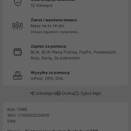
12 miesiące
Zwrot / wymiana towaru
Masz na to 14 dni.
Zobacz regulamin i wyłączenia...
Zapłać za pomocą
BLIK, BLIK Płacę Później, PayPo, Przelewy24,
Raty, Kartą, Za pobraniem
Wysyłka za pomocą
InPost, DPD, DHL
Udostępnij
Drukuj
Zgłoś błąd
Kod: 11985
SKU: C1003ESD24010
EAN: