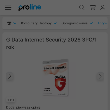
Komputery i laptopy
Oprogramowanie
Antywir
G Data Internet Security 2026 3PC/1
rok
Poprzedni
Na
1 z 1
Dodaj pierwszą opinię