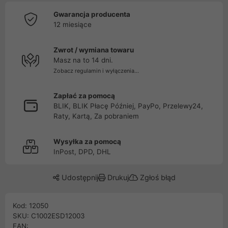
Gwarancja producenta
12 miesiące
Zwrot / wymiana towaru
Masz na to 14 dni.
Zobacz regulamin i wyłączenia...
Zapłać za pomocą
BLIK, BLIK Płacę Później, PayPo, Przelewy24,
Raty, Kartą, Za pobraniem
Wysyłka za pomocą
InPost, DPD, DHL
Udostępnij
Drukuj
Zgłoś błąd
Kod: 12050
SKU: C1002ESD12003
EAN: