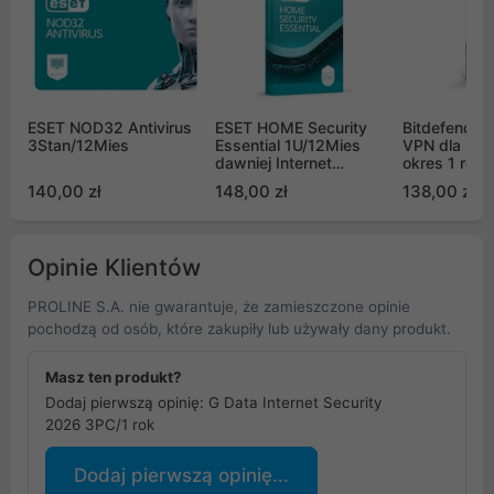
ESET NOD32 Antivirus
ESET HOME Security
Bitdefender
3Stan/12Mies
Essential 1U/12Mies
VPN dla 5 s
dawniej Internet
okres 1 roku
Security
140,00 zł
148,00 zł
138,00 zł
Opinie Klientów
PROLINE S.A. nie gwarantuje, że zamieszczone opinie
pochodzą od osób, które zakupiły lub używały dany produkt.
Masz ten produkt?
Dodaj pierwszą opinię: G Data Internet Security
2026 3PC/1 rok
Dodaj pierwszą opinię...