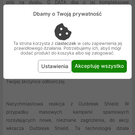
pliki na dysku. G DATA dba o jej kompleksowe
bezpieczeństwo.
Dbamy o Twoją prywatność
Skanowanie załączników i ochrona przed spamem: Nasz
skaner analizuje wszystkie przychodzące i wychodzące
Ta strona korzysta z
ciasteczek
w celu zapewnienia jej
prawidłowego działania. Potrzebujemy ich, abyś mógł
wiadomości w Twoim programie pocztowym, wykrywając
dodać produkt do koszyka albo się zalogować.
i blokując złośliwe załączniki, zanim zdążą wyrządzić
szkodę. Dodatkowo, moduł AntiSpam inteligentnie
Akceptuję wszystko
Ustawienia
filtruje niechciane wiadomości, utrzymując porządek w
Twojej skrzynce odbiorczej.
Natychmiastowa reakcja z Outbreak Shield: W
przypadku masowych kampanii spamowych
rozsyłających nowe, nieznane zagrożenia, do akcji
wkracza Outbreak Shield. Ta technologia działa