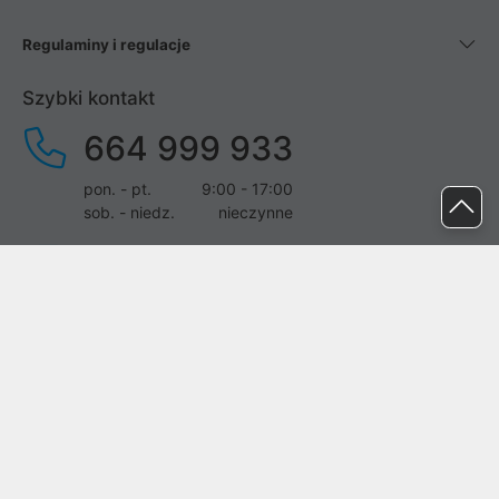
Regulaminy i regulacje
Szybki kontakt
664 999 933
pon. - pt.
9:00 - 17:00
sob. - niedz.
nieczynne
pomoc@proline.pl
Dołącz do nas
Zgłoś błąd na stronie
Proline SA z siedzibą w Mirkowie (55-095), przy ul. Brzozowej 5,
wpisana do rejestru przedsiębiorców Krajowego Rejestru Sądowego
przez Sąd Rejonowy dla Wrocławia-Fabrycznej we Wrocławiu, VI