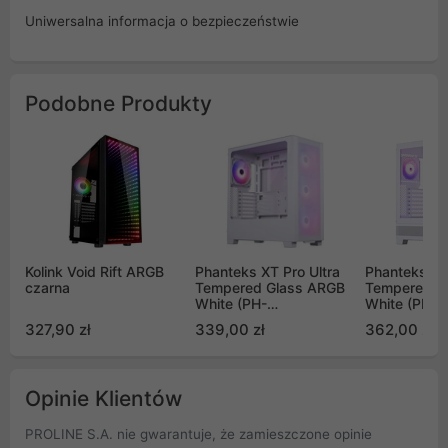
Uniwersalna informacja o bezpieczeństwie
Podobne Produkty
Kolink Void Rift ARGB
Phanteks XT Pro Ultra
Phanteks X
czarna
Tempered Glass ARGB
Tempered G
White (PH-
White (PH-
XT523P1_DWT01)
XT523V1_D
327,90 zł
339,00 zł
362,00 zł
Opinie Klientów
PROLINE S.A. nie gwarantuje, że zamieszczone opinie