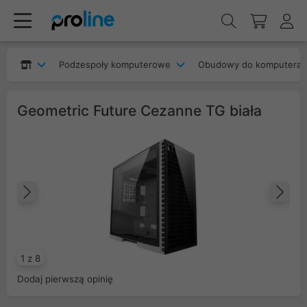
Podzespoły komputerowe
Obudowy do komputera
Geometric Future Cezanne TG biała
Poprzedni
Na
1 z 8
Dodaj pierwszą opinię