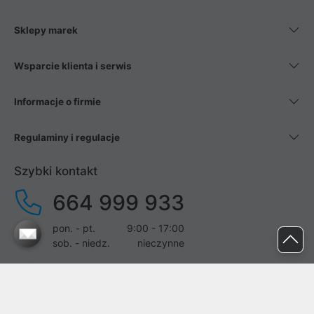
Sklepy marek
Wsparcie klienta i serwis
Informacje o firmie
Regulaminy i regulacje
Szybki kontakt
664 999 933
pon. - pt.
9:00 - 17:00
sob. - niedz.
nieczynne
pomoc@proline.pl
Dołącz do nas