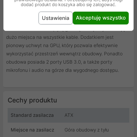
dodać produkt do koszyka albo się zalogować.
Dzięki wyjmowanemu filtrowi przeciwkurzowemu
Akceptuję wszystko
Ustawienia
konserwacja obudowy Cezanne jest dziecinnie prosta.
Przestrzeń 29 mm za płytą główną oferuje wystarczająco
dużo miejsca na wszystkie kable. Dodatkiem jest
pionowy uchwyt na GPU, który pozwala efektywnie
wykorzystać przestrzeń wewnątrz obudowy. Ponadto
obudowa posiada 2 porty USB 3.0, a także porty
mikrofonu i audio na górze dla wygodnego dostępu.
Cechy produktu
Standard zasilacza
ATX
Miejsce na zasilacz
Góra obudowy z tyłu