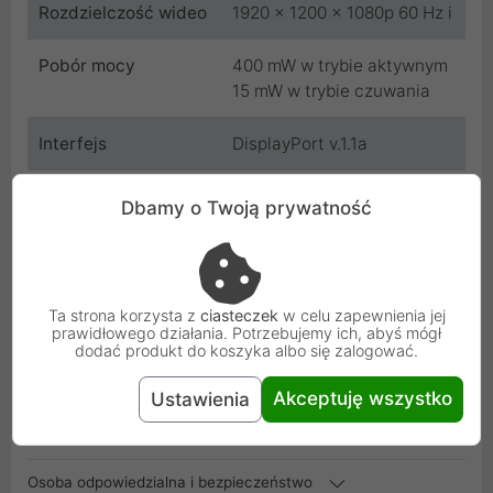
Rozdzielczość wideo
1920 x 1200 x 1080p 60 Hz i
Pobór mocy
400 mW w trybie aktywnym
15 mW w trybie czuwania
Interfejs
DisplayPort v.1.1a
Producent
Gembird
Dbamy o Twoją prywatność
Kod
A-DPM-VGAF-01
SKU
A-DPM-VGAF-01
Ta strona korzysta z
ciasteczek
w celu zapewnienia jej
prawidłowego działania. Potrzebujemy ich, abyś mógł
dodać produkt do koszyka albo się zalogować.
EAN
8716309086387
Akceptuję wszystko
Ustawienia
Gwarancja
24 miesiące
producenta
Osoba odpowiedzialna i bezpieczeństwo