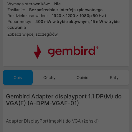
Wymaga sterowników:
Nie
Zasilanie:
Bezpośrednio z interfejsu pierwotnego
Rozdzielczość wideo:
1920 x 1200 x 1080p 60 Hz i
Pobór mocy:
400 mW w trybie aktywnym, 15 mW w trybie
czuwania
Zobacz więcej szczegółów
Opis
Cechy
Opinie
Raty
Gembird Adapter displayport 1.1 DP(M) do
VGA(F) (A-DPM-VGAF-01)
Adapter DisplayPort(męski) do VGA (żeński)