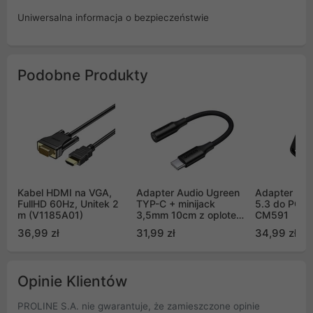
Uniwersalna informacja o bezpieczeństwie
Podobne Produkty
Kabel HDMI na VGA,
Adapter Audio Ugreen
Adapter USB
FullHD 60Hz, Unitek 2
TYP-C + minijack
5.3 do PC U
m (V1185A01)
3,5mm 10cm z oplotem
CM591
- czarny (AV161)
36,99 zł
31,99 zł
34,99 zł
Opinie Klientów
PROLINE S.A. nie gwarantuje, że zamieszczone opinie