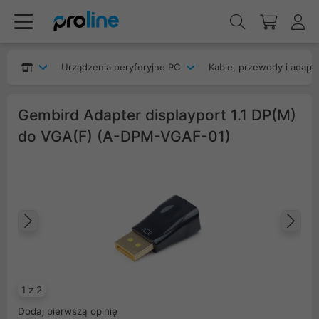
Urządzenia peryferyjne PC
Kable, przewody i adapt
Gembird Adapter displayport 1.1 DP(M)
do VGA(F) (A-DPM-VGAF-01)
Poprzedni
Na
1 z 2
Dodaj pierwszą opinię