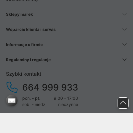
Sklepy marek
Wsparcie klienta i serwis
Informacje o firmie
Regulaminy i regulacje
Szybki kontakt
664 999 933
pon. - pt.
9:00 - 17:00
sob. - niedz.
nieczynne
pomoc@proline.pl
Dołącz do nas