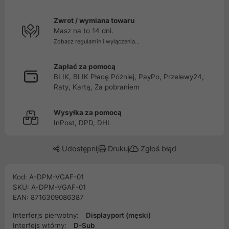
Zwrot / wymiana towaru
Masz na to 14 dni.
Zobacz regulamin i wyłączenia...
Zapłać za pomocą
BLIK, BLIK Płacę Później, PayPo, Przelewy24,
Raty, Kartą, Za pobraniem
Wysyłka za pomocą
InPost, DPD, DHL
Udostępnij
Drukuj
Zgłoś błąd
Kod: A-DPM-VGAF-01
SKU: A-DPM-VGAF-01
EAN: 8716309086387
Interferjs pierwotny:
Displayport (męski)
Interfejs wtórny:
D-Sub