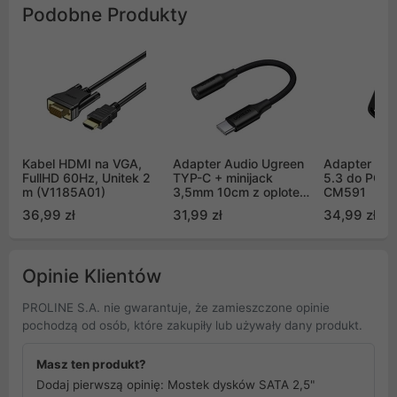
Podobne Produkty
Kabel HDMI na VGA,
Adapter Audio Ugreen
Adapter USB
FullHD 60Hz, Unitek 2
TYP-C + minijack
5.3 do PC U
m (V1185A01)
3,5mm 10cm z oplotem
CM591
- czarny (AV161)
36,99 zł
31,99 zł
34,99 zł
Opinie Klientów
PROLINE S.A. nie gwarantuje, że zamieszczone opinie
pochodzą od osób, które zakupiły lub używały dany produkt.
Masz ten produkt?
Dodaj pierwszą opinię: Mostek dysków SATA 2,5"