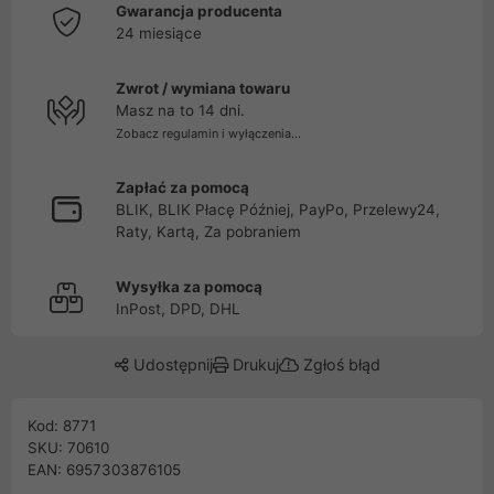
Gwarancja producenta
24 miesiące
Zwrot / wymiana towaru
Masz na to 14 dni.
Zobacz regulamin i wyłączenia...
Zapłać za pomocą
BLIK, BLIK Płacę Później, PayPo, Przelewy24,
Raty, Kartą, Za pobraniem
Wysyłka za pomocą
InPost, DPD, DHL
Udostępnij
Drukuj
Zgłoś błąd
Kod: 8771
SKU: 70610
EAN: 6957303876105