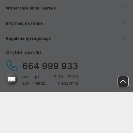
Wsparcie klienta i serwis
Informacje o firmie
Regulaminy i regulacje
Szybki kontakt
664 999 933
pon. - pt.
9:00 - 17:00
sob. - niedz.
nieczynne
pomoc@proline.pl
Dołącz do nas