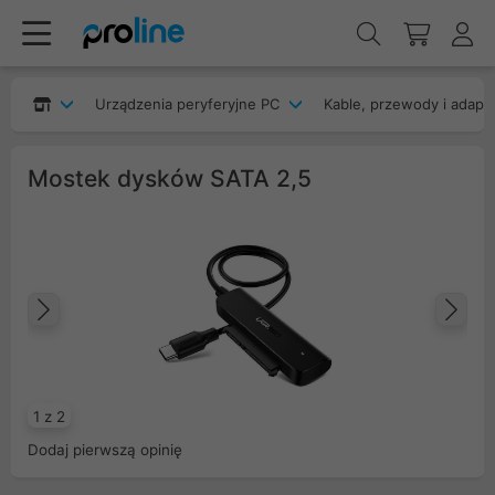
Urządzenia peryferyjne PC
Kable, przewody i adapt
Mostek dysków SATA 2,5
Poprzedni
Na
1 z 2
Dodaj pierwszą opinię