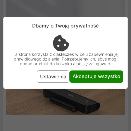
Dbamy o Twoją prywatność
Ta strona korzysta z
ciasteczek
w celu zapewnienia jej
prawidłowego działania. Potrzebujemy ich, abyś mógł
dodać produkt do koszyka albo się zalogować.
Akceptuję wszystko
Ustawienia