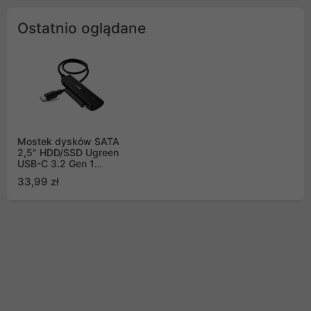
Ostatnio oglądane
Mostek dysków SATA
2,5" HDD/SSD Ugreen
USB-C 3.2 Gen 1
(SuperSpeed USB 5
33,99 zł
Gbps) czarny (70610
CM321)