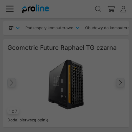
Podzespoły komputerowe
Obudowy do komputera
Geometric Future Raphael TG czarna
Poprzedni
Na
1 z 7
Dodaj pierwszą opinię