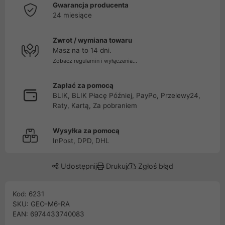
Gwarancja producenta
24 miesiące
Zwrot / wymiana towaru
Masz na to 14 dni.
Zobacz regulamin i wyłączenia...
Zapłać za pomocą
BLIK, BLIK Płacę Później, PayPo, Przelewy24,
Raty, Kartą, Za pobraniem
Wysyłka za pomocą
InPost, DPD, DHL
Udostępnij
Drukuj
Zgłoś błąd
Kod: 6231
SKU: GEO-M6-RA
EAN: 6974433740083