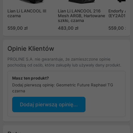
Lian Li LANCOOL III
Lian Li LANCOOL 216
Endorfy AR
czarna
Mesh ARGB, Hartowane
(EY2A013)
szkło, czarna
559,00 zł
483,00 zł
559,00 zł
Opinie Klientów
PROLINE S.A. nie gwarantuje, że zamieszczone opinie
pochodzą od osób, które zakupiły lub używały dany produkt.
Masz ten produkt?
Dodaj pierwszą opinię: Geometric Future Raphael TG
czarna
Dodaj pierwszą opinię...