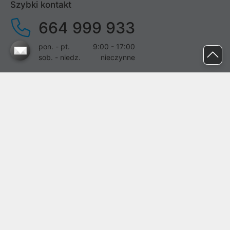
Szybki kontakt
664 999 933
pon. - pt.
9:00 - 17:00
sob. - niedz.
nieczynne
pomoc@proline.pl
Dołącz do nas
Zgłoś błąd na stronie
Proline SA z siedzibą w Mirkowie (55-095), przy ul. Brzozowej 5,
wpisana do rejestru przedsiębiorców Krajowego Rejestru Sądowego
przez Sąd Rejonowy dla Wrocławia-Fabrycznej we Wrocławiu, VI
Wydział Gospodarczy Krajowego Rejestru Sądowego pod nr KRS:
0000282071, NIP: 8951898022, REGON: 020482041, BDO:
000437899. Kapitał zakładowy Spółki wynosi 500000,00 zł i został
on opłacony w całości.