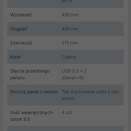
MITX
Wysokość
450 mm
Długość
450 mm
Szerokość
215 mm
Kolor
Czarny
Złącza przedniego
USB 3.0 x 2
panelu
dźwięk HD
Boczny panel z oknem
Tak (hartowane szkło z obu
stron)
Ilość wewnętrznych
4 szt
zatok 3.5