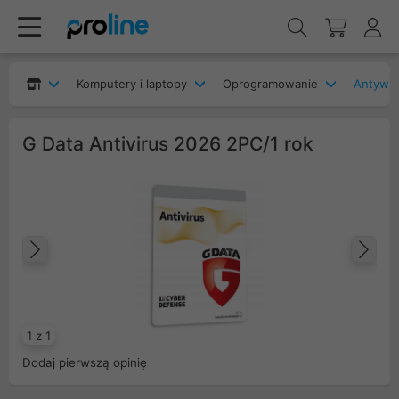
Komputery i laptopy
Oprogramowanie
Antywir
G Data Antivirus 2026 2PC/1 rok
Poprzedni
Na
1 z 1
Dodaj pierwszą opinię