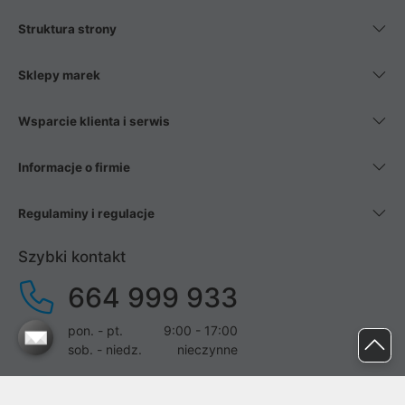
Struktura strony
Sklepy marek
Wsparcie klienta i serwis
Informacje o firmie
Regulaminy i regulacje
Szybki kontakt
664 999 933
pon. - pt.
9:00 - 17:00
sob. - niedz.
nieczynne
pomoc@proline.pl