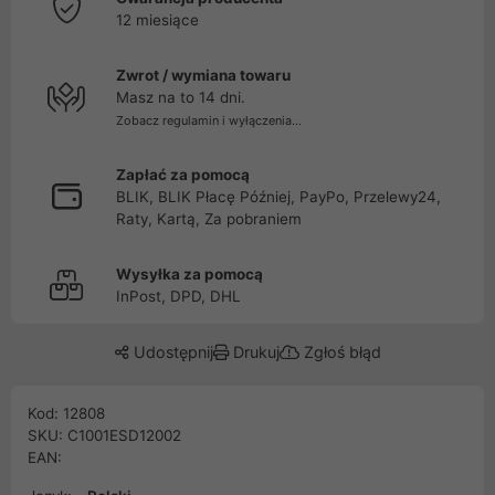
12 miesiące
Zwrot / wymiana towaru
Masz na to 14 dni.
Zobacz regulamin i wyłączenia...
Zapłać za pomocą
BLIK, BLIK Płacę Później, PayPo, Przelewy24,
Raty, Kartą, Za pobraniem
Wysyłka za pomocą
InPost, DPD, DHL
Udostępnij
Drukuj
Zgłoś błąd
Kod: 12808
SKU: C1001ESD12002
EAN: