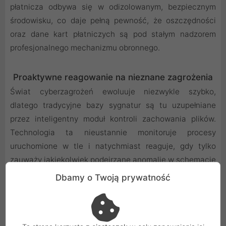
płatnicza odbywa się w odizolowanym, bezpiecznym
środowisku, co daje pełną pewność, że oszczędności
oraz dane kart płatniczych są pod stałym nadzorem
profesjonalnego mechanizmu obronnego.
Proaktywne reagowanie na nieznane zagrożenia
Świat cyberzagrożeń ewoluuje niezwykle szybko,
dlatego tradycyjne bazy sygnatur są tu uzupełniane
przez inteligentny moduł kontroli zachowania plików.
Technologia ta nieustannie monitoruje procesy
uruchomione w tle i natychmiast reaguje, gdy tylko
zauważy jakiekolwiek podejrzane anomalie w schemacie
działania aplikacji. Jeśli dany program zaczyna
Dbamy o Twoją prywatność
zachowywać się w sposób nietypowy dla swojej
kategorii, system blokuje go jeszcze zanim zdoła on
wyrządzić jakiekolwiek realne szkody w strukturze