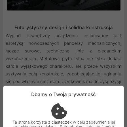
Futurystyczny design i solidna konstrukcja
Wygląd zewnętrzny urządzenia inspirowany jest
estetyką nowoczesnych pancerzy mechanicznych,
łącząc surowe, techniczne linie z eleganckim
wykończeniem. Metalowa płyta tylna nie tylko dodaje
karcie wyjątkowego charakteru, ale przede wszystkim
usztywnia całą konstrukcję, zapobiegając jej uginaniu
się pod własnym ciężarem. Użytkownik ma do dyspozycji
system personalizacji oświetlenia, który pozwala
Dbamy o Twoją prywatność
dopasować kolory i efekty wizualne do reszty
posiadanych podzespołów. Zastosowanie najwyższej
klasy dławików oraz kondensatorów o niskiej oporności
zapewnia stabilną pracę sekcji zasilania nawet podczas
Ta strona korzysta z
ciasteczek
w celu zapewnienia jej
prawidłowego działania. Potrzebujemy ich, abyś mógł