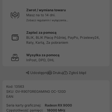
Zwrot / wymiana towaru
Masz na to 14 dni.
Zobacz regulamin i wyłączenia...
Zapłać za pomocą
BLIK, BLIK Płacę Później, PayPo, Przelewy24,
Raty, Kartą, Za pobraniem
Wysyłka za pomocą
InPost, DPD, DHL
Udostępnij
Drukuj
Zgłoś błąd
Kod: 13563
SKU: GV-R907GREGAMING OC-12GD
EAN:
Seria karty graficznej:
Radeon RX 9000
Częstotliwość pamięci:
18000 MHz