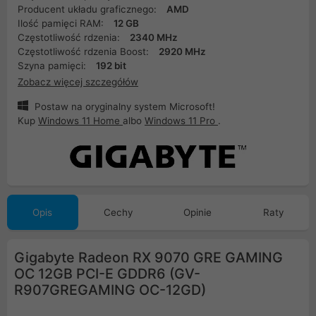
Producent układu graficznego:
AMD
Ilość pamięci RAM:
12 GB
Częstotliwość rdzenia:
2340 MHz
Częstotliwość rdzenia Boost:
2920 MHz
Szyna pamięci:
192 bit
Zobacz więcej szczegółów
Postaw na oryginalny system Microsoft!
Kup
Windows 11 Home
albo
Windows 11 Pro
.
Opis
Cechy
Opinie
Raty
Gigabyte Radeon RX 9070 GRE GAMING
OC 12GB PCI-E GDDR6 (GV-
R907GREGAMING OC-12GD)