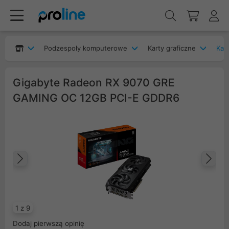
Podzespoły komputerowe
Karty graficzne
Kar
Gigabyte Radeon RX 9070 GRE
GAMING OC 12GB PCI-E GDDR6
Poprzedni
Na
1 z 9
Dodaj pierwszą opinię