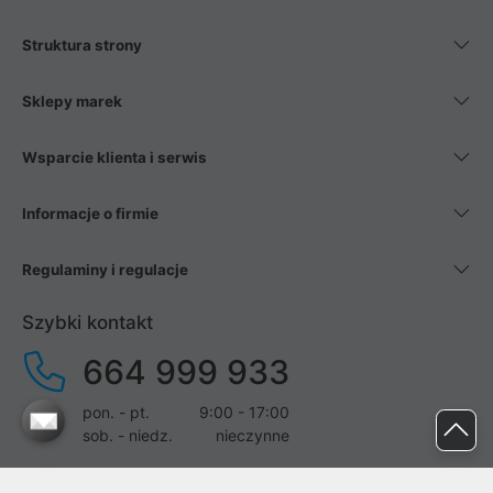
Struktura strony
Sklepy marek
Wsparcie klienta i serwis
Informacje o firmie
Regulaminy i regulacje
Szybki kontakt
664 999 933
pon. - pt.
9:00 - 17:00
sob. - niedz.
nieczynne
pomoc@proline.pl