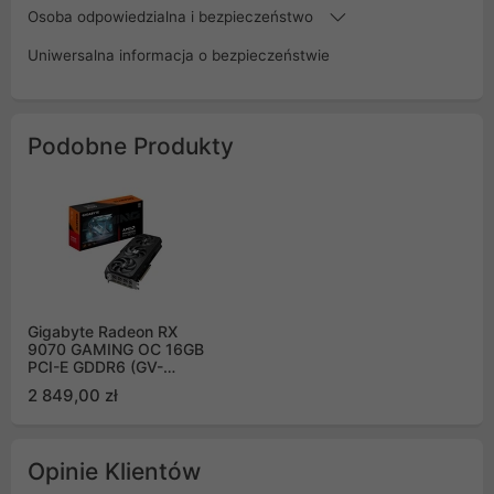
Osoba odpowiedzialna i bezpieczeństwo
Uniwersalna informacja o bezpieczeństwie
Podobne Produkty
Gigabyte Radeon RX
9070 GAMING OC 16GB
PCI-E GDDR6 (GV-
R9070GAMING OC-
2 849,00 zł
16GD)
Opinie Klientów