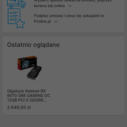
kuriera lub online
Podpisz umowę i ciesz się zakupami w
Proline.pl
Ostatnio oglądane
Gigabyte Radeon RX
9070 GRE GAMING OC
12GB PCI-E GDDR6
(GV-R907GREGAMING
2 649,00 zł
OC-12GD)