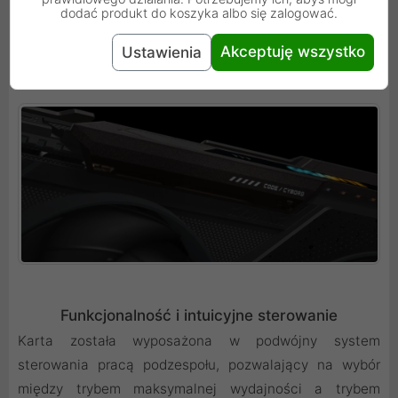
ekstremalnych sesji gamingowych, co bezpośrednio
dodać produkt do koszyka albo się zalogować.
wpływa na wydłużenie żywotności całego układu
scalonego.
Akceptuję wszystko
Ustawienia
Funkcjonalność i intuicyjne sterowanie
Karta została wyposażona w podwójny system
sterowania pracą podzespołu, pozwalający na wybór
między trybem maksymalnej wydajności a trybem