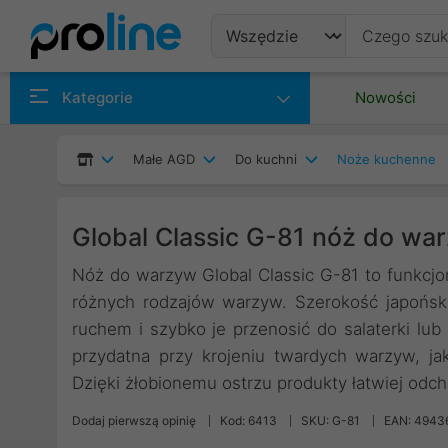
Produkty
Kategorie
Nowości
Producenci
Małe AGD
Do kuchni
Noże kuchenne
Kategorie
Global Classic G-81 nóż do wa
Nóż do warzyw Global Classic G-81 to funkcjon
różnych rodzajów warzyw. Szerokość japońsk
ruchem i szybko je przenosić do salaterki lub 
przydatna przy krojeniu twardych warzyw, ja
Dzięki żłobionemu ostrzu produkty łatwiej odc
Dodaj pierwszą opinię
Kod: 6413
SKU: G-81
EAN: 4943