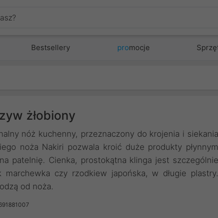
Bestsellery
pro
mocje
Sprzę
rzyw żłobiony
alny nóż kuchenny, przeznaczony do krojenia i siekani
iego noża Nakiri pozwala kroić duże produkty płynny
na patelnię. Cienka, prostokątna klinga jest szczególni
k marchewka czy rzodkiew japońska, w długie plastry
hodzą od noża.
691881007