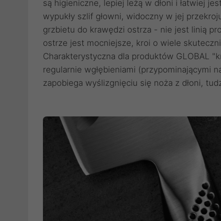
są higieniczne, lepiej leżą w dłoni i łatwiej
wypukły szlif głowni, widoczny w jej przekro
grzbietu do krawędzi ostrza - nie jest linią p
ostrze jest mocniejsze, kroi o wiele skutecz
Charakterystyczna dla produktów GLOBAL "kro
regularnie wgłębieniami (przypominającymi n
zapobiega wyślizgnięciu się noża z dłoni, tu