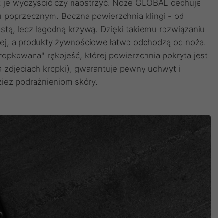
 jest je wyczyścić czy naostrzyć. Noże GLOBAL cechuje
ju poprzecznym. Boczna powierzchnia klingi - od
rostą, lecz łagodną krzywą. Dzięki takiemu rozwiązaniu
niej, a produkty żywnościowe łatwo odchodzą od noża.
pkowana" rękojeść, której powierzchnia pokryta jest
a zdjęciach kropki), gwarantuje pewny uchwyt i
dzież podrażnieniom skóry.