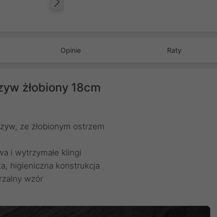
Następny
Opinie
Raty
rzyw żłobiony 18cm
arzyw, ze żłobionym ostrzem
wa i wytrzymałe klingi
a, higieniczna konstrukcja
rzalny wzór