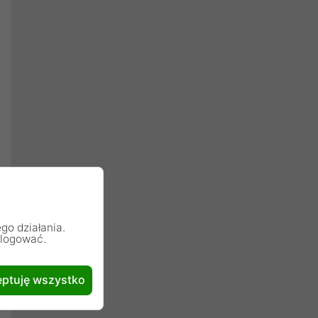
go działania.
alogować.
ptuję wszystko