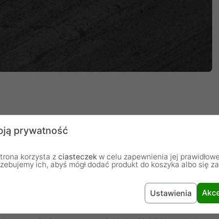
ją prywatność
5 r. przez Komina Yamadę, zdobyły wiele
abnącym uznaniem największych mistrzów kuchni -
trona korzysta z
ciasteczek
w celu zapewnienia jej prawidłowe
rzebujemy ich, abyś mógł dodać produkt do koszyka albo się z
w domowych. Słyną z łączenia fenomenalnej
e i doskonale wyważone, a ich cienkie, twarde i
Akce
Ustawienia
rzez długi czas. Noże Global są pierwszymi w historii
wano z rękojeścią. Dzięki jednolitej konstrukcji noże