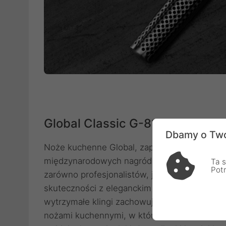
Global Classic G-81
Dbamy o Two
Noże kuchenne Global, zaprojektowane w 198
międzynarodowych nagród i cieszą się niesł
Ta s
Pot
zarówno profesjonalistów, jak i kuchmistrzó
skuteczności z eleganckim designem. Są lekki
wytrzymałe klingi zachowują idealną ostrość p
nożami kuchennymi, w których ostrze zintegro