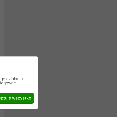
go działania.
alogować.
ptuję wszystko