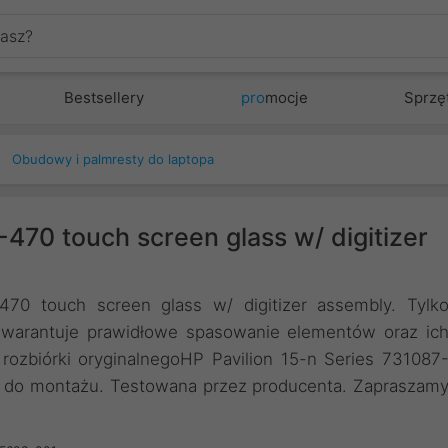
Bestsellery
pro
mocje
Sprzę
Obudowy i palmresty do laptopa
-470 touch screen glass w/ digitizer
470 touch screen glass w/ digitizer assembly. Tylk
gwarantuje prawidłowe spasowanie elementów oraz ic
rozbiórki oryginalnegoHP Pavilion 15-n Series 731087
y do montażu. Testowana przez producenta. Zapraszam