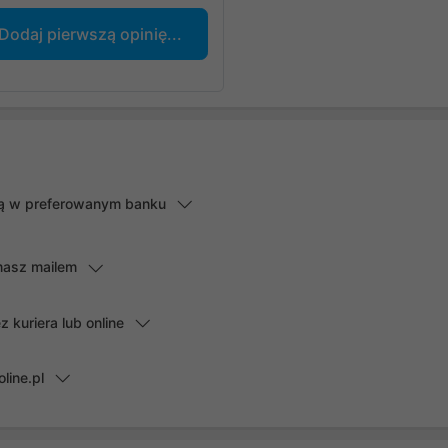
Dodaj pierwszą opinię...
lną w preferowanym banku
masz mailem
kuriera lub online
line.pl