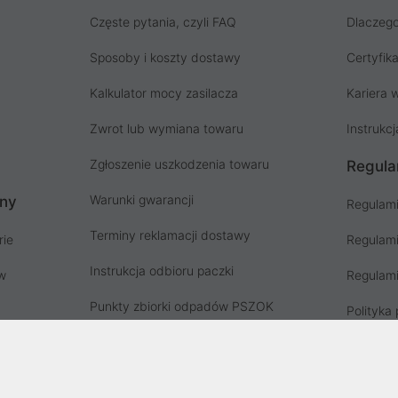
Częste pytania, czyli FAQ
Dlaczego
Sposoby i koszty dostawy
Certyfika
Kalkulator mocy zasilacza
Kariera w
Zwrot lub wymiana towaru
Instrukcj
Zgłoszenie uszkodzenia towaru
Regula
Warunki gwarancji
ony
Regulami
Terminy reklamacji dostawy
rie
Regulami
Instrukcja odbioru paczki
ów
Regulami
Punkty zbiorki odpadów PSZOK
Polityka 
Zgłoś niebezpieczny produkt, GPSR
Koszty g
Zużyty sprzęt elektryczny