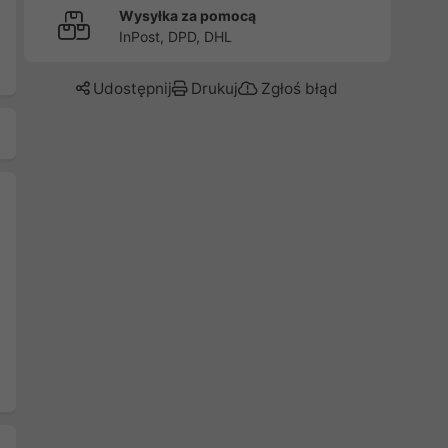
Wysyłka za pomocą
InPost, DPD, DHL
Udostępnij
Drukuj
Zgłoś błąd