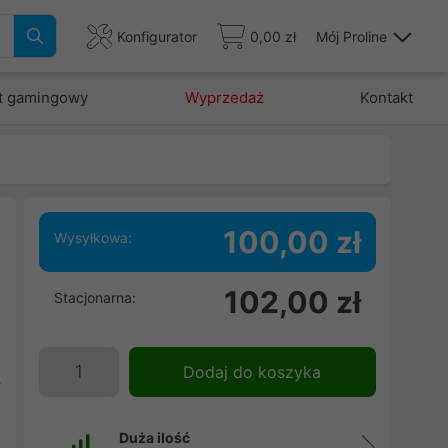
Konfigurator
0,00 zł
Mój Proline
t gamingowy
Wyprzedaż
Kontakt
100,00 zł
Wysyłkowa:
102,00 zł
Stacjonarna:
o
h
-
Dodaj do koszyka
y
Duża ilość