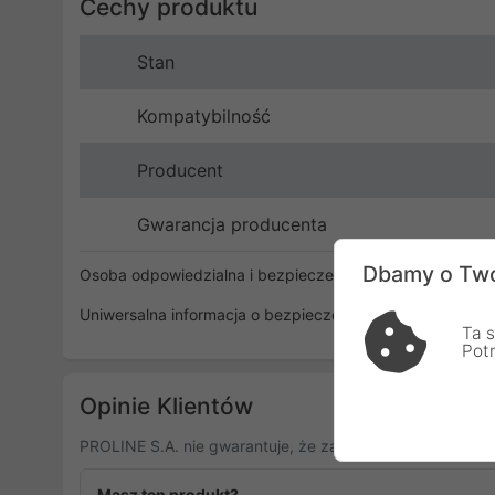
Cechy produktu
Stan
Kompatybilność
Producent
Gwarancja producenta
Dbamy o Two
Osoba odpowiedzialna i bezpieczeństwo
Uniwersalna informacja o bezpieczeństwie
Ta s
Pot
Opinie Klientów
PROLINE S.A. nie gwarantuje, że zamieszczone opinie po
Masz ten produkt?