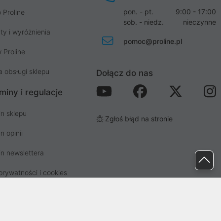
pon. - pt.
9:00 - 17:00
 Proline
sob. - niedz.
nieczynne
ty i wyróżnienia
pomoc@proline.pl
 Proline
a obsługi sklepu
Dołącz do nas
miny i regulacje
n sklepu
Zgłoś błąd na stronie
n opinii
n newslettera
prywatności i cookies
osp. odpadami