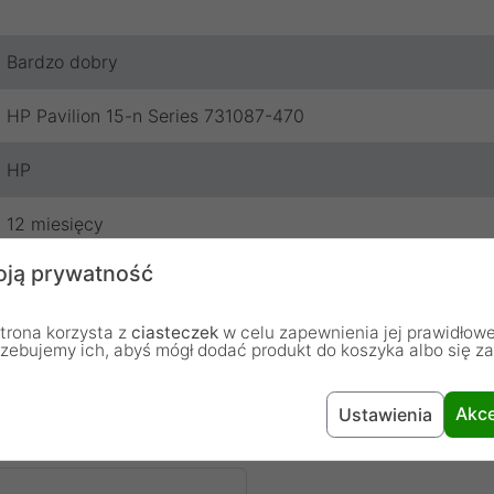
Bardzo dobry
HP Pavilion 15-n Series 731087-470
HP
12 miesięcy
ją prywatność
trona korzysta z
ciasteczek
w celu zapewnienia jej prawidłowe
rzebujemy ich, abyś mógł dodać produkt do koszyka albo się z
Akce
Ustawienia
chodzą od osób, które zakupiły lub używały dany produkt.