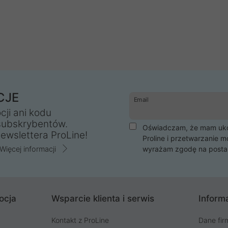
CJE
Email
cji ani kodu
subskrybentów.
Oświadczam, że mam ukoń
ewslettera ProLine!
Proline i przetwarzanie m
Więcej informacji
wyrażam zgodę na posta
ocja
Wsparcie klienta i serwis
Informa
Kontakt z ProLine
Dane fir