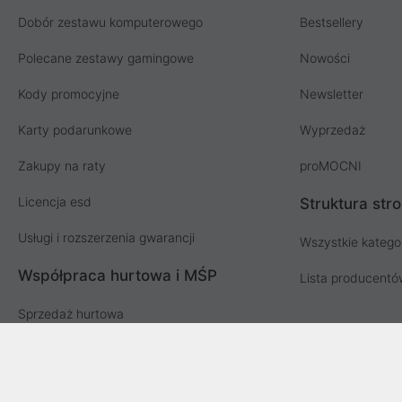
Dobór zestawu komputerowego
Bestsellery
Polecane zestawy gamingowe
Nowości
Kody promocyjne
Newsletter
Karty podarunkowe
Wyprzedaż
Zakupy na raty
proMOCNI
Licencja esd
Struktura str
Usługi i rozszerzenia gwarancji
Wszystkie katego
Współpraca hurtowa i MŚP
Lista producent
Sprzedaż hurtowa
Oferta dla firm i instytucji
Przetargi i zamówienia publiczne