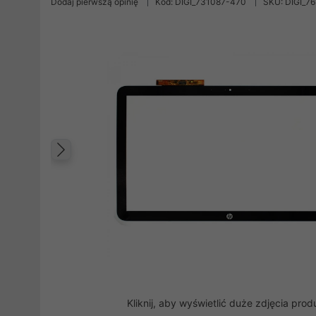
Dodaj pierwszą opinię
Kod: DIGI_731087-470
SKU: DIGI_7
Poprzedni
Kliknij, aby wyświetlić duże zdjęcia prod