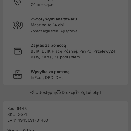
24 miesiące
Zwrot / wymiana towaru
Masz na to 14 dni.
Zobacz regulamin i wyłączenia...
Zapłać za pomocą
BLIK, BLIK Płacę Później, PayPo, Przelewy24,
Raty, Kartą, Za pobraniem
Wysyłka za pomocą
InPost, DPD, DHL
Udostępnij
Drukuj
Zgłoś błąd
Kod: 6443
SKU: GS-1
EAN: 4943691701480
Waga:
0.1 kg