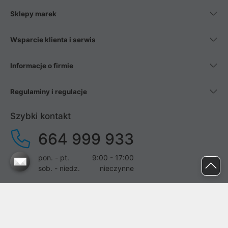
Sklepy marek
Wsparcie klienta i serwis
Informacje o firmie
Regulaminy i regulacje
Szybki kontakt
664 999 933
pon. - pt.
9:00 - 17:00
sob. - niedz.
nieczynne
pomoc@proline.pl
Dołącz do nas