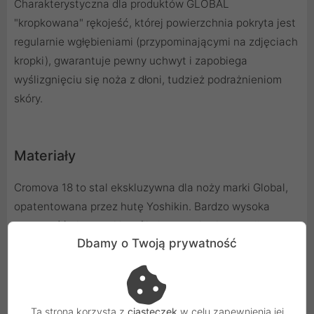
Charakterystyczna dla produktów GLOBAL
"kropkowana" rękojeść, której powierzchnia pokryta jest
regularnie wgłębieniami (przypominającymi na zdjęciach
kropki), gwarantuje pewny uchwyt i zapobiega
wyślizgnięciu się noża z dłoni, tudzież podrażnieniom
skóry.
Materiały
Cromova 18 to stal ekskluzywna dla noży marki Global,
opatentowana przez hutę Yoshikin. Bardzo wysoka
zawartość chromu, klasyfikuje tą stal w kategorii
Dbamy o Twoją prywatność
nierdzewnych. Proces hartowania przebiega przez
podgrzanie klingi do 1000 stopni Celsjusza a następnie
ochłodzeniu do -80. W ten sposób uzyskuje się twardość
na poziomie 56-58 HRC. To stal odpowiednia zarówno
Ta strona korzysta z
ciasteczek
w celu zapewnienia jej