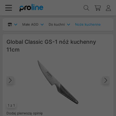
Małe AGD
Do kuchni
Noże kuchenne
Global Classic GS-1 nóż kuchenny
11cm
Poprzedni
Na
1 z 1
Dodaj pierwszą opinię