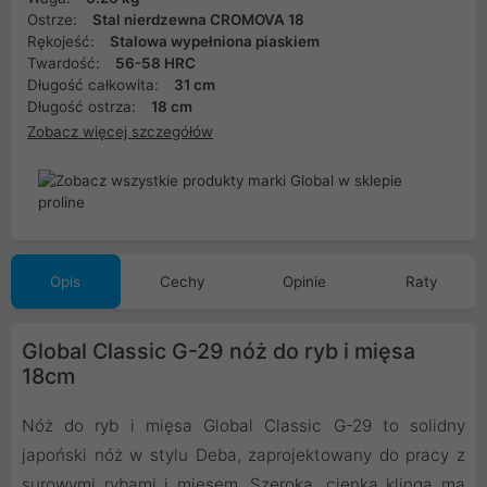
Ostrze:
Stal nierdzewna CROMOVA 18
Rękojeść:
Stalowa wypełniona piaskiem
Twardość:
56-58 HRC
Długość całkowita:
31 cm
Długość ostrza:
18 cm
Zobacz więcej szczegółów
Opis
Cechy
Opinie
Raty
Global Classic G-29 nóż do ryb i mięsa
18cm
Nóż do ryb i mięsa Global Classic G-29 to solidny
japoński nóż w stylu Deba, zaprojektowany do pracy z
surowymi rybami i mięsem. Szeroka, cienka klinga ma