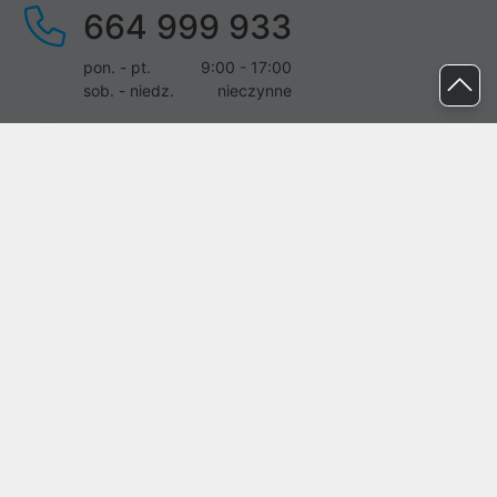
664 999 933
pon. - pt.
9:00 - 17:00
sob. - niedz.
nieczynne
pomoc@proline.pl
Dołącz do nas
Zgłoś błąd na stronie
Proline SA z siedzibą w Mirkowie (55-095), przy ul. Brzozowej 5,
wpisana do rejestru przedsiębiorców Krajowego Rejestru Sądowego
przez Sąd Rejonowy dla Wrocławia-Fabrycznej we Wrocławiu, VI
Wydział Gospodarczy Krajowego Rejestru Sądowego pod nr KRS:
0000282071, NIP: 8951898022, REGON: 020482041, BDO:
000437899. Kapitał zakładowy Spółki wynosi 500000,00 zł i został
on opłacony w całości.
© proline 1996 - 2026. Wszelkie prawa zastrzeżone.