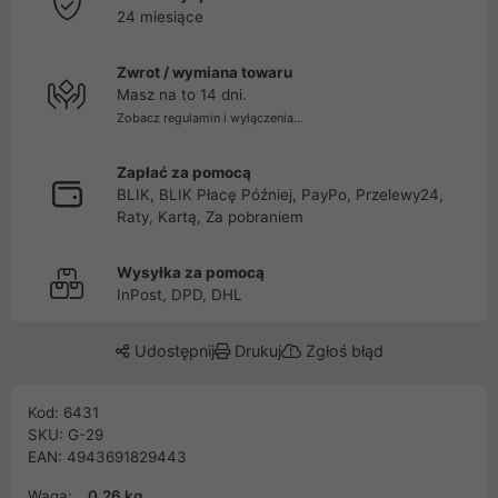
24 miesiące
Zwrot / wymiana towaru
Masz na to 14 dni.
Zobacz regulamin i wyłączenia...
Zapłać za pomocą
BLIK, BLIK Płacę Później, PayPo, Przelewy24,
Raty, Kartą, Za pobraniem
Wysyłka za pomocą
InPost, DPD, DHL
Udostępnij
Drukuj
Zgłoś błąd
Kod: 6431
SKU: G-29
EAN: 4943691829443
Waga:
0.26 kg