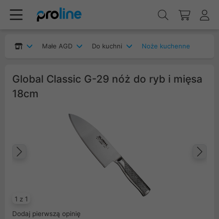
Małe AGD
Do kuchni
Noże kuchenne
Global Classic G-29 nóż do ryb i mięsa
18cm
Poprzedni
Na
1 z 1
Dodaj pierwszą opinię