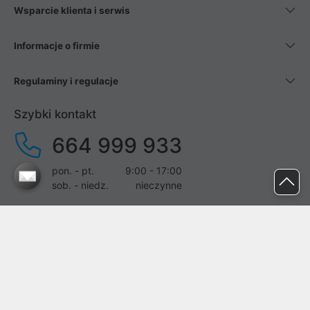
Wsparcie klienta i serwis
Informacje o firmie
Regulaminy i regulacje
Szybki kontakt
664 999 933
pon. - pt.
9:00 - 17:00
sob. - niedz.
nieczynne
pomoc@proline.pl
Dołącz do nas
Zgłoś błąd na stronie