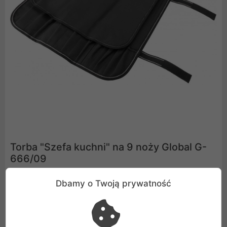
Torba "Szefa kuchni" na 9 noży Global G-
666/09
Wysokiej klasy noże należą do najcenniejszych
Dbamy o Twoją prywatność
przedmiotów w życiu kucharza, wymagają więc
odpowiedniego zabezpieczenia w transporcie i
starannej pielęgnacji w przerwach od pracy. Akcesoria