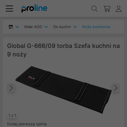
Małe AGD
Do kuchni
Noże kuchenne
Global G-666/09 torba Szefa kuchni na
9 noży
Poprzedni
Na
1 z 1
Dodaj pierwszą opinię