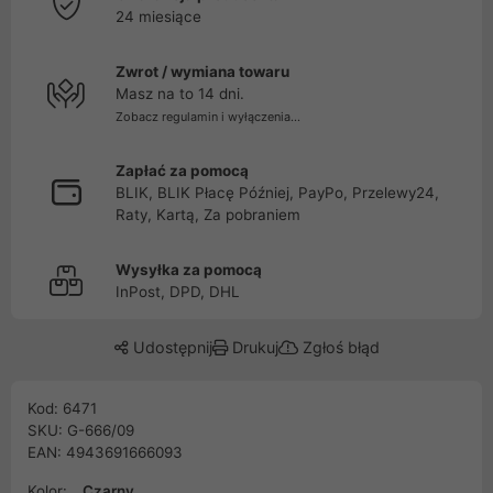
24 miesiące
Zwrot / wymiana towaru
Masz na to 14 dni.
Zobacz regulamin i wyłączenia...
Zapłać za pomocą
BLIK, BLIK Płacę Później, PayPo, Przelewy24,
Raty, Kartą, Za pobraniem
Wysyłka za pomocą
InPost, DPD, DHL
Udostępnij
Drukuj
Zgłoś błąd
Kod: 6471
SKU: G-666/09
EAN: 4943691666093
Kolor:
Czarny