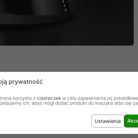
ją prywatność
trona korzysta z
ciasteczek
w celu zapewnienia jej prawidłowe
 przypomina kształt żaglowca pod pełnymi żaglami.
rzebujemy ich, abyś mógł dodać produkt do koszyka albo się z
 wyposażono w czarną, przeciwpoślizgową podstawę,
iu znika problem czyszczenia otworów, co ułatwia
Akce
Ustawienia
eny.