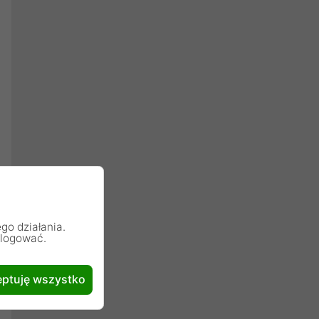
go działania.
alogować.
ptuję wszystko