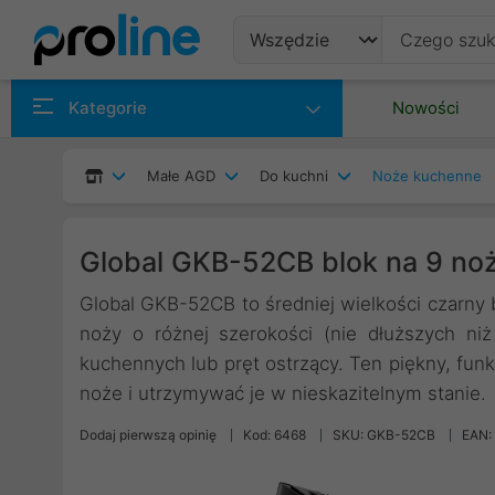
Produkty
Kategorie
Nowości
Producenci
Małe AGD
Do kuchni
Noże kuchenne
Kategorie
Global GKB-52CB blok na 9 no
Global GKB-52CB to średniej wielkości czarny 
noży o różnej szerokości (nie dłuższych n
kuchennych lub pręt ostrzący. Ten piękny, fu
noże i utrzymywać je w nieskazitelnym stanie.
Dodaj pierwszą opinię
Kod: 6468
SKU: GKB-52CB
EAN: