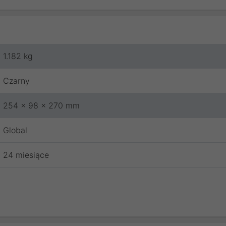
1.182 kg
Czarny
254 x 98 x 270 mm
Global
24 miesiące