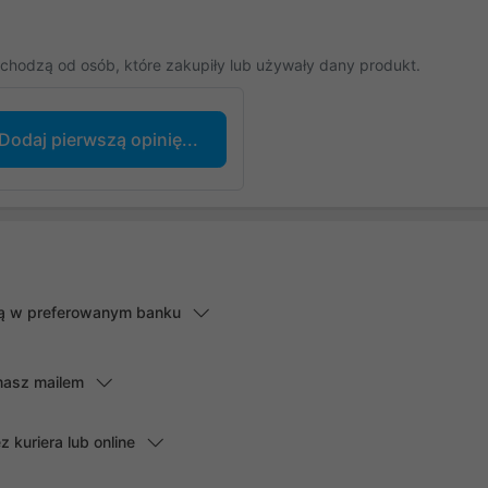
chodzą od osób, które zakupiły lub używały dany produkt.
Dodaj pierwszą opinię...
lną w preferowanym banku
masz mailem
kuriera lub online