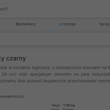
Bestsellery
pro
mocje
Sprzę
ży czarny
blok w kształcie żaglowca, z dziesięcioma otworami na 
iż 24 cm) oraz specjalnym otworem na parę nożycze
nkcjonalny blok pozwoli bezpiecznie przechowywać cenn
 4943691052230
Waga:
1.182 kg
Kolor:
Czarny