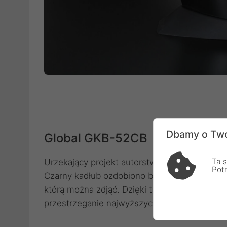
Dbamy o Two
Global GKB-52CB
Ta s
Urzekający projekt autorstwa Komina Yamady
Pot
Czarny kadłub ozdobiono białymi kropkami i
którą można zdjąć. Dzięki takiemu rozwiązan
przestrzeganie najwyższych standardów higi