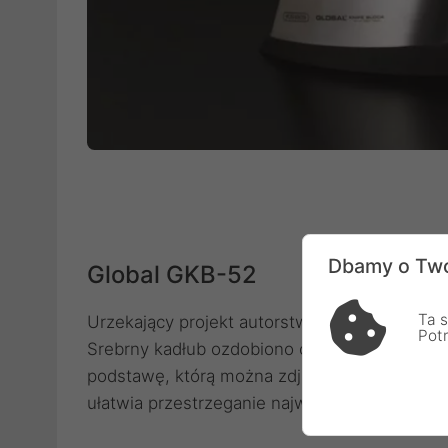
Dbamy o Two
Global GKB-52
Ta s
Urzekający projekt autorstwa Komina Yamady
Pot
Srebrny kadłub ozdobiono czarnymi kropkami
podstawę, którą można zdjąć. Dzięki takiemu
ułatwia przestrzeganie najwyższych standard