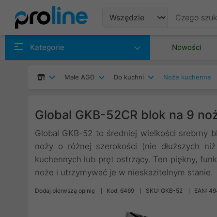
Produkty
Kategorie
Nowości
Producenci
Małe AGD
Do kuchni
Noże kuchenne
Kategorie
Global GKB-52CR blok na 9 no
Global GKB-52 to średniej wielkości srebrny b
noży o różnej szerokości (nie dłuższych n
kuchennych lub pręt ostrzący. Ten piękny, fu
noże i utrzymywać je w nieskazitelnym stanie.
Dodaj pierwszą opinię
Kod: 6469
SKU: GKB-52
EAN: 4