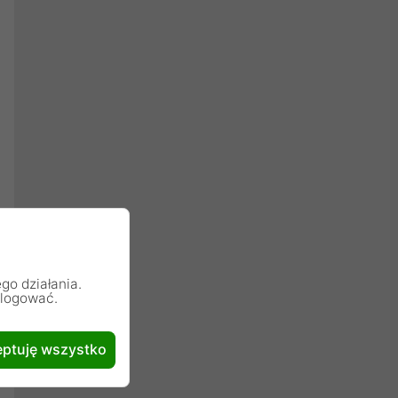
go działania.
alogować.
ptuję wszystko