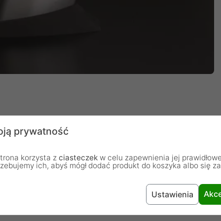
ją prywatność
trona korzysta z
ciasteczek
w celu zapewnienia jej prawidłowe
 przypomina kształt żaglowca pod pełnymi żaglami.
rzebujemy ich, abyś mógł dodać produkt do koszyka albo się z
 i wyposażono w czarną, przeciwpoślizgową
 rozwiązaniu znika problem czyszczenia otworów, co
Akce
Ustawienia
ów higieny.