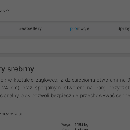
Bestsellery
pro
mocje
Sprzę
ży srebrny
lok w kształcie żaglowca, z dziesięcioma otworami na 
iż 24 cm) oraz specjalnym otworem na parę nożycze
nkcjonalny blok pozwoli bezpiecznie przechowywać cenn
943691052001
Waga:
1.182 kg
Kolor:
Srebrny