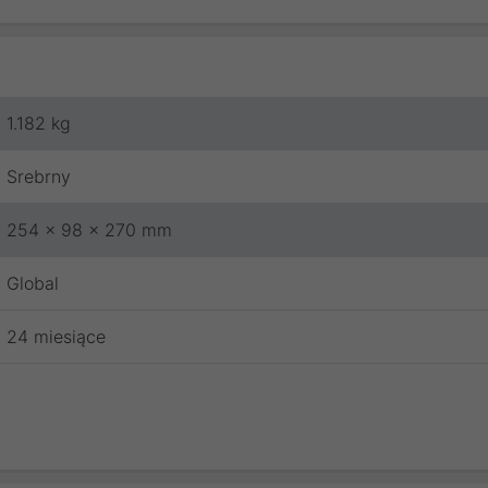
1.182 kg
Srebrny
254 x 98 x 270 mm
Global
24 miesiące