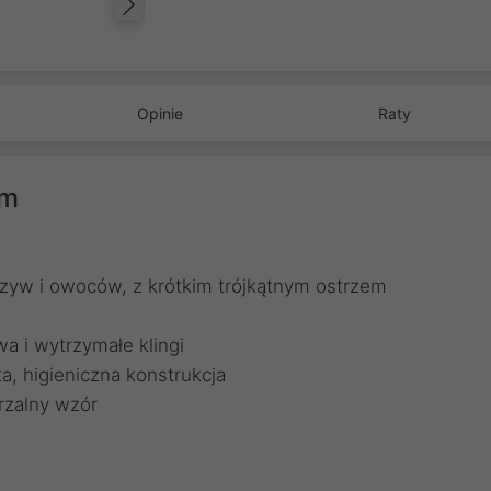
Następny
Opinie
Raty
cm
rzyw i owoców, z krótkim trójkątnym ostrzem
wa i wytrzymałe klingi
a, higieniczna konstrukcja
rzalny wzór