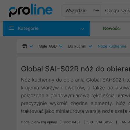
Produkty
Kategorie
Nowości
Producenci
Małe AGD
Do kuchni
Noże kuchenne
Kategorie
Global SAI-S02R nóż do obiera
Nóż kuchenny do obierania Global SAI-S02R t
krojenia warzyw i owoców, a także do usuwani
połączone z pełnowymiarową rękojeścią ułatwi
precyzyjnie wykroić zbędne elementy. Nóż 
traktować jako miniaturową wersję noża szefa 
Dodaj pierwszą opinię
Kod: 6457
SKU: SAI-S02R
EAN: 