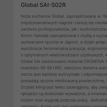
Global SAI-S02R
Noże kuchenne Global, zaprojektowane w 198
międzynarodowych nagród i cieszą się niesł
zarówno profesjonalistów, jak i kuchmistrzów
Komin Yamada zaprojektował z myślą o wyzwa
wytwarzane ręcznie w Japonii, a dzięki połąc
wyróżnia je fenomenalna precyzja, ergonomi
o optymalnych właściwościach użytkowych, k
Global SAI zastosowano materiał CROMOVA 1
twardości 56-58 HRC, obłożono dwiema warst
ostrze jest bardziej wytrzymałe i odporniejsz
posiadają ręcznie młotkowaną powierzchnię, 
Grzbiet klingi jest lekko zaokrąglony, aby z
rękojeści są doskonale wyważone, a innowacy
nożem oraz wygodę podczas pracy. Jednolita 
ostrzeniu. Każdy nóż jest polerowany ręczni