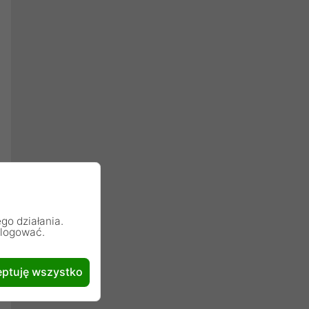
go działania.
alogować.
ptuję wszystko