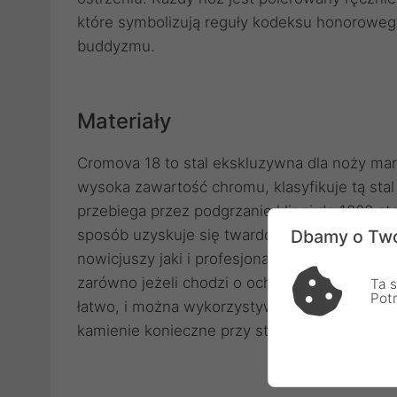
które symbolizują reguły kodeksu honoroweg
buddyzmu.
Materiały
Cromova 18 to stal ekskluzywna dla noży mar
wysoka zawartość chromu, klasyfikuje tą sta
przebiega przez podgrzanie klingi do 1000 st
sposób uzyskuje się twardość na poziomie 5
Dbamy o Two
nowicjuszy jaki i profesjonalistów. Takie pro
zarówno jeżeli chodzi o ochronę przed patyną
Ta s
Pot
łatwo, i można wykorzystywać do tego ostrza
kamienie konieczne przy stalach hartowanyc