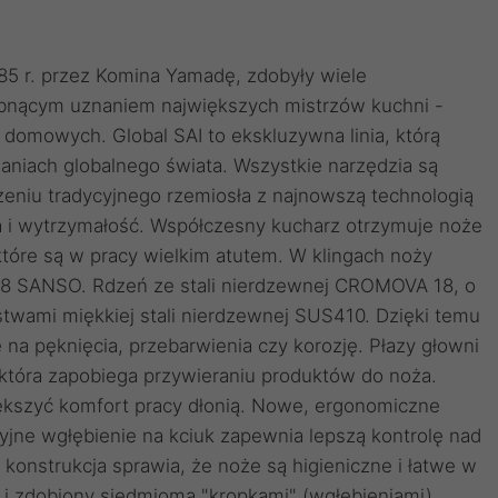
5 r. przez Komina Yamadę, zdobyły wiele
abnącym uznaniem największych mistrzów kuchni -
 domowych. Global SAI to ekskluzywna linia, którą
niach globalnego świata. Wszystkie narzędzia są
zeniu tradycyjnego rzemiosła z najnowszą technologią
a i wytrzymałość. Współczesny kucharz otrzymuje noże
tóre są w pracy wielkim atutem. W klingach noży
8 SANSO. Rdzeń ze stali nierdzewnej CROMOVA 18, o
wami miękkiej stali nierdzewnej SUS410. Dzięki temu
e na pęknięcia, przebarwienia czy korozję. Płazy głowni
która zapobiega przywieraniu produktów do noża.
większyć komfort pracy dłonią. Nowe, ergonomiczne
jne wgłębienie na kciuk zapewnia lepszą kontrolę nad
konstrukcja sprawia, że noże są higieniczne i łatwe w
e i zdobiony siedmioma "kropkami" (wgłębieniami),