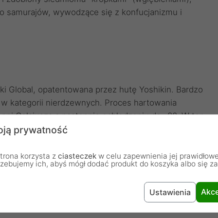
o samurajów, wywodzące się z konfucjanizmu i
ki Global, opatentowana przez hutę Yoshikin. Bardzo
l w kategorii nierdzewnych. Proces hartowania
opni Celsjusza a następnie ochłodzeniu do -80. W ten
6-58 HRC. To stal odpowiednia zarówno dla
ją prywatność
porcje pierwiastków gwarantują łatwość w dbaniu o nóż,
 czy rdzewieniem ale i ostrzenie przebiega dość
trona korzysta z
ciasteczek
w celu zapewnienia jej prawidłowe
rzebujemy ich, abyś mógł dodać produkt do koszyka albo się z
łki kółkowe, bez konieczności inwestowania w
h do wyższych wartości.
Akce
Ustawienia