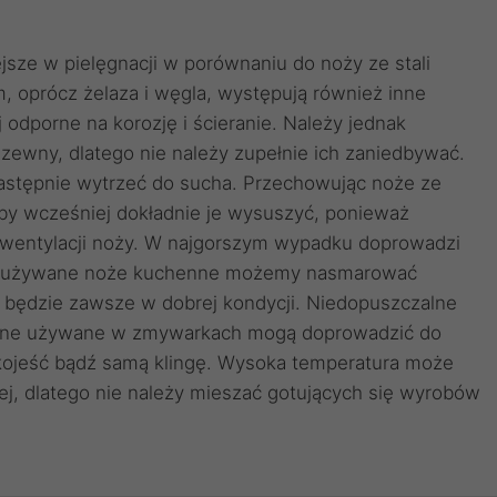
jsze w pielęgnacji w porównaniu do noży ze stali
 oprócz żelaza i węgla, występują również inne
j odporne na korozję i ścieranie. Należy jednak
dzewny, dlatego nie należy zupełnie ich zaniedbywać.
następnie wytrzeć do sucha. Przechowując noże ze
aby wcześniej dokładnie je wysuszyć, ponieważ
j wentylacji noży. W najgorszym wypadku doprowadzi
o nieużywane noże kuchenne możemy nasmarować
 będzie zawsze w dobrej kondycji. Niedopuszczalne
czne używane w zmywarkach mogą doprowadzić do
ękojeść bądź samą klingę. Wysoka temperatura może
j, dlatego nie należy mieszać gotujących się wyrobów