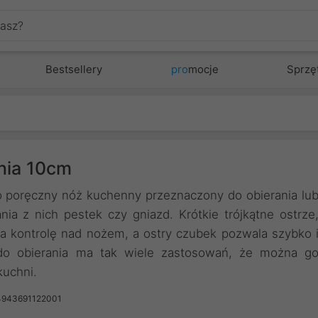
Bestsellery
pro
mocje
Sprzę
nia 10cm
o poręczny nóż kuchenny przeznaczony do obierania lu
a z nich pestek czy gniazd. Krótkie trójkątne ostrze
a kontrolę nad nożem, a ostry czubek pozwala szybko 
do obierania ma tak wiele zastosowań, że można g
kuchni.
4943691122001