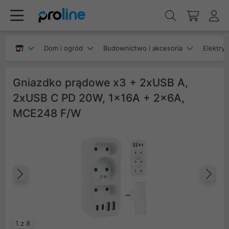
Dom i ogród
Budownictwo i akcesoria
Elektryk
Gniazdko prądowe x3 + 2xUSB A,
2xUSB C PD 20W, 1x16A + 2x6A,
MCE248 F/W
Poprzedni
Na
1 z 8