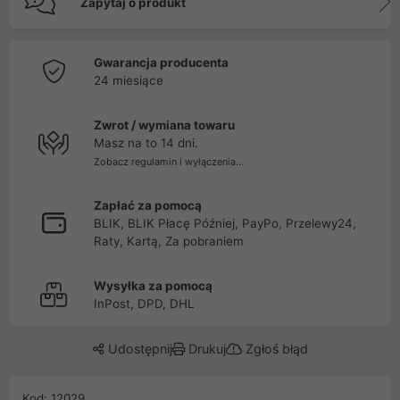
Zapytaj o produkt
Gwarancja producenta
24 miesiące
Zwrot / wymiana towaru
Masz na to 14 dni.
Zobacz regulamin i wyłączenia...
Zapłać za pomocą
BLIK, BLIK Płacę Później, PayPo, Przelewy24,
Raty, Kartą, Za pobraniem
Wysyłka za pomocą
InPost, DPD, DHL
Udostępnij
Drukuj
Zgłoś błąd
Kod: 12029