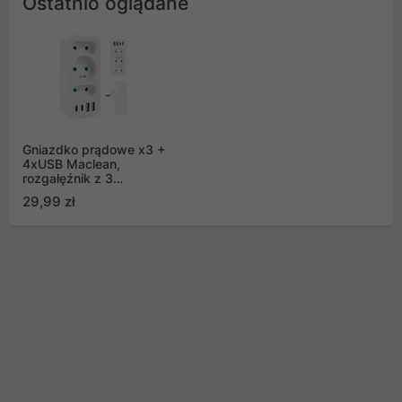
Ostatnio oglądane
Gniazdko prądowe x3 +
4xUSB Maclean,
rozgałęźnik z 3
gniazdami, 2xUSB A,
29,99 zł
2xUSB C PD 20W,
1x16A + 2x6A,
MCE248 F/W