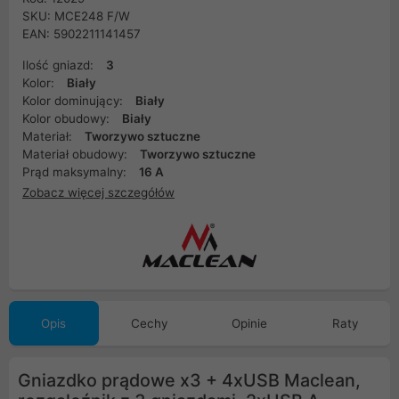
SKU: MCE248 F/W
EAN: 5902211141457
Ilość gniazd:
3
Kolor:
Biały
Kolor dominujący:
Biały
Kolor obudowy:
Biały
Materiał:
Tworzywo sztuczne
Materiał obudowy:
Tworzywo sztuczne
Prąd maksymalny:
16 A
Zobacz więcej szczegółów
Opis
Cechy
Opinie
Raty
Gniazdko prądowe x3 + 4xUSB Maclean,