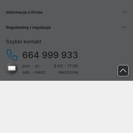
Informacje o firmie
Regulaminy i regulacje
Szybki kontakt
664 999 933
pon. - pt.
9:00 - 17:00
sob. - niedz.
nieczynne
pomoc@proline.pl
Dołącz do nas
Zgłoś błąd na stronie