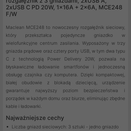
rozgałęźnik z 3 gniazdami, 2xUSB A,
2xUSB C PD 20W, 1x16A + 2x6A, MCE248
F/W
Maclean MCE248 to nowoczesny rozgałęźnik sieciowy,
który przekształca pojedyncze gniazdko w
wielofunkcyjne centrum zasilania. Wyposażony w trzy
gniazda prądowe oraz cztery porty USB, w tym dwa typu
C z technologią Power Delivery 20W, pozwala na
błyskawiczne ładowanie smartfonów i jednoczesną
obsługę czajnika czy komputera. Dzięki kompaktowej,
białej obudowie z blokadą dziecięcą, urządzenie
gwarantuje najwyższy poziom bezpieczeństwa i
porządek w każdym domu oraz biurze, eliminując zbędne
kable i ładowarki.
Najważniejsze cechy
Liczba gniazd sieciowych: 3 sztuki - jedno gniazdo