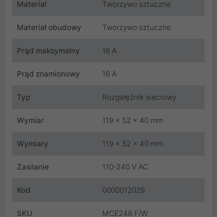
Materiał
Tworzywo sztuczne
Materiał obudowy
Tworzywo sztuczne
Prąd maksymalny
16 A
Prąd znamionowy
16 A
Typ
Rozgałęźnik sieciowy
Wymiar
119 x 52 x 40 mm
Wymiary
119 x 52 x 40 mm
Zasilanie
110-240 V AC
Kod
0000012029
SKU
MCE248 F/W