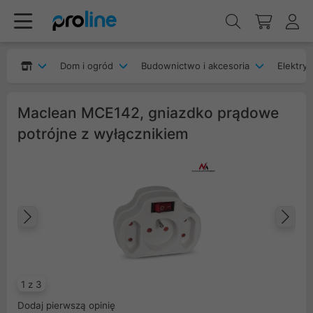
Dom i ogród
Budownictwo i akcesoria
Elektryk
Maclean MCE142, gniazdko prądowe
potrójne z wyłącznikiem
Poprzedni
Na
1 z 3
Dodaj pierwszą opinię