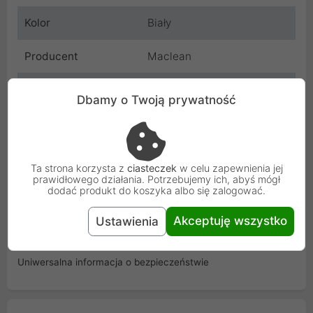
Kolor
Biały
Producent
Maclean
Kod
MCE142
Dbamy o Twoją prywatność
SKU
MCE142
EAN
5902211105084
Ta strona korzysta z
ciasteczek
w celu zapewnienia jej
prawidłowego działania. Potrzebujemy ich, abyś mógł
Gwarancja
24 miesiące
dodać produkt do koszyka albo się zalogować.
producenta
Akceptuję wszystko
Ustawienia
Osoba odpowiedzialna i bezpieczeństwo
Uniwersalna informacja o bezpieczeństwie