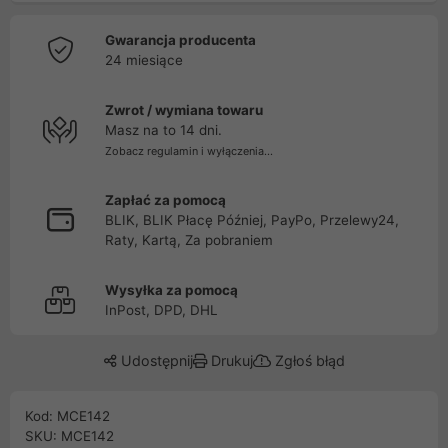
Gwarancja producenta
24 miesiące
Zwrot / wymiana towaru
Masz na to 14 dni.
Zobacz regulamin i wyłączenia...
Zapłać za pomocą
BLIK, BLIK Płacę Później, PayPo, Przelewy24,
Raty, Kartą, Za pobraniem
Wysyłka za pomocą
InPost, DPD, DHL
Udostępnij
Drukuj
Zgłoś błąd
Kod: MCE142
SKU: MCE142