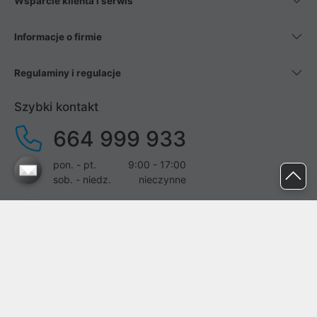
Wsparcie klienta i serwis
Informacje o firmie
Regulaminy i regulacje
Szybki kontakt
664 999 933
pon. - pt.
9:00 - 17:00
sob. - niedz.
nieczynne
pomoc@proline.pl
Dołącz do nas
Zgłoś błąd na stronie