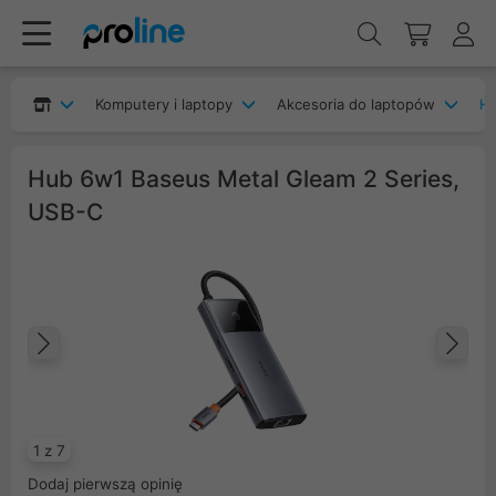
Komputery i laptopy
Akcesoria do laptopów
H
Hub 6w1 Baseus Metal Gleam 2 Series,
USB-C
Poprzedni
Na
1 z 7
Dodaj pierwszą opinię