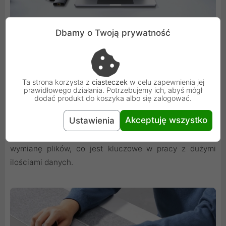
Dbamy o Twoją prywatność
Ta strona korzysta z
ciasteczek
w celu zapewnienia jej
prawidłowego działania. Potrzebujemy ich, abyś mógł
Transfer danych 5 Gb/s
dodać produkt do koszyka albo się zalogować.
Akceptuję wszystko
Ustawienia
Przesyłaj dane z prędkością do 5Gbps, korzystając z
portów USB-A. Zapewnia to szybką i efektywną
wymianę plików, co jest kluczowe w pracy z dużymi
ilościami danych.