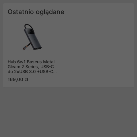
Ostatnio oglądane
Hub 6w1 Baseus Metal
Gleam 2 Series, USB-C
do 2xUSB 3.0 +USB-C
+ HDMI + USB-C PD +
169,00 zł
Ethernet RJ45