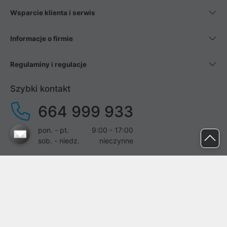
Wsparcie klienta i serwis
Informacje o firmie
Regulaminy i regulacje
Szybki kontakt
664 999 933
pon. - pt.
9:00 - 17:00
sob. - niedz.
nieczynne
pomoc@proline.pl
Dołącz do nas