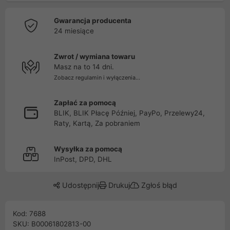
Gwarancja producenta
24 miesiące
Zwrot / wymiana towaru
Masz na to 14 dni.
Zobacz regulamin i wyłączenia...
Zapłać za pomocą
BLIK, BLIK Płacę Później, PayPo, Przelewy24,
Raty, Kartą, Za pobraniem
Wysyłka za pomocą
InPost, DPD, DHL
Udostępnij
Drukuj
Zgłoś błąd
Kod: 7688
SKU: B00061802813-00