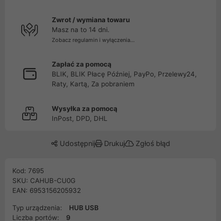
Zwrot / wymiana towaru
Masz na to 14 dni.
Zobacz regulamin i wyłączenia...
Zapłać za pomocą
BLIK, BLIK Płacę Później, PayPo, Przelewy24,
Raty, Kartą, Za pobraniem
Wysyłka za pomocą
InPost, DPD, DHL
Udostępnij
Drukuj
Zgłoś błąd
Kod: 7695
SKU: CAHUB-CU0G
EAN: 6953156205932
Typ urządzenia:
HUB USB
Liczba portów:
9