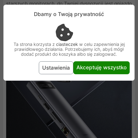
starszych monitorach, do Twojej dyspozycji jest gniazdo
VGA.
Dbamy o Twoją prywatność
Ta strona korzysta z
ciasteczek
w celu zapewnienia jej
prawidłowego działania. Potrzebujemy ich, abyś mógł
dodać produkt do koszyka albo się zalogować.
Akceptuję wszystko
Ustawienia