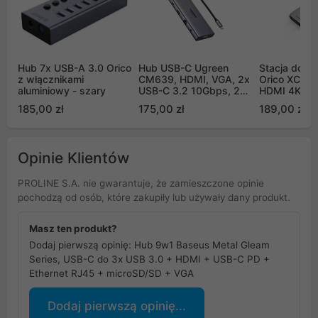
Hub 7x USB-A 3.0 Orico
Hub USB-C Ugreen
Stacja doku
z włącznikami
CM639, HDMI, VGA, 2x
Orico XCR 1
aluminiowy - szary
USB-C 3.2 10Gbps, 2x
HDMI 4K V
USB, SD/TF, RJ45, AUX
RJ45
185,00 zł
175,00 zł
189,00 zł
3.5mm, PD, 4K 60 Hz
Opinie Klientów
PROLINE S.A. nie gwarantuje, że zamieszczone opinie
pochodzą od osób, które zakupiły lub używały dany produkt.
Masz ten produkt?
Dodaj pierwszą opinię: Hub 9w1 Baseus Metal Gleam
Series, USB-C do 3x USB 3.0 + HDMI + USB-C PD +
Ethernet RJ45 + microSD/SD + VGA
Dodaj pierwszą opinię...