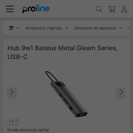
Komputery i laptopy
Akcesoria do laptopów
H
Hub 9w1 Baseus Metal Gleam Series,
USB-C
Poprzedni
Na
1 z 7
Dodaj pierwszą opinię