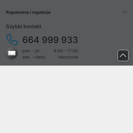
Regulaminy i regulacje
Szybki kontakt
664 999 933
pon. - pt.
9:00 - 17:00
sob. - niedz.
nieczynne
pomoc@proline.pl
Dołącz do nas
Zgłoś błąd na stronie
Proline SA z siedzibą w Mirkowie (55-095), przy ul. Brzozowej 5,
wpisana do rejestru przedsiębiorców Krajowego Rejestru Sądowego
przez Sąd Rejonowy dla Wrocławia-Fabrycznej we Wrocławiu, VI