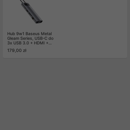
Hub 9w1 Baseus Metal
Gleam Series, USB-C do
3x USB 3.0 + HDMI +
USB-C PD + Ethernet
179,00 zł
RJ45 + microSD/SD +
VGA