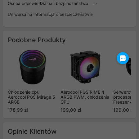
Osoba odpowiedzialna i bezpieczeństwo
Uniwersalna informacja o bezpieczeństwie
Podobne Produkty
Chłodzenie cpu
Aerocool PGS RIME 4
Serwerowe c
Aerocool PGS Mirage 5
ARGB PWM, chłodzenie
procesora Ar
ARGB
CPU
Freezer 4U
178,99 zł
199,00 zł
199,00 zł
Opinie Klientów