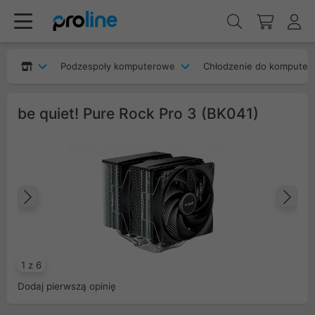
Podzespoły komputerowe
Chłodzenie do komputer
be quiet! Pure Rock Pro 3 (BK041)
Poprzedni
Na
1 z 6
Dodaj pierwszą opinię