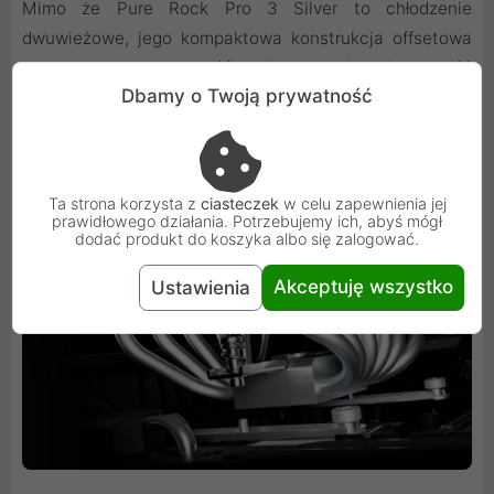
Mimo że Pure Rock Pro 3 Silver to chłodzenie
dwuwieżowe, jego kompaktowa konstrukcja offsetowa
zwiększa kompatybilność z RAM i VRM. Możliwość
Dbamy o Twoją prywatność
regulacji wysokości wentylatora z przodu pozwala na
idealne dopasowanie, zapewniając pełną swobodę w
doborze komponentów do obudowy.
Ta strona korzysta z
ciasteczek
w celu zapewnienia jej
prawidłowego działania. Potrzebujemy ich, abyś mógł
dodać produkt do koszyka albo się zalogować.
Akceptuję wszystko
Ustawienia