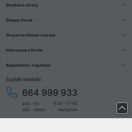
Struktura strony
Sklepy marek
Wsparcie klienta i serwis
Informacje o firmie
Regulaminy i regulacje
Szybki kontakt
664 999 933
pon. - pt.
9:00 - 17:00
sob. - niedz.
nieczynne
pomoc@proline.pl