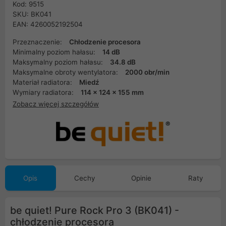
Kod: 9515
SKU: BK041
EAN: 4260052192504
Przeznaczenie:
Chłodzenie procesora
Minimalny poziom hałasu:
14 dB
Maksymalny poziom hałasu:
34.8 dB
Maksymalne obroty wentylatora:
2000 obr/min
Materiał radiatora:
Miedź
Wymiary radiatora:
114 x 124 x 155 mm
Zobacz więcej szczegółów
Opis
Cechy
Opinie
Raty
be quiet! Pure Rock Pro 3 (BK041) -
chłodzenie procesora