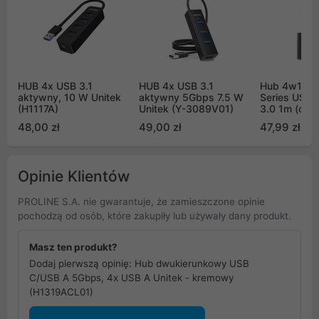
HUB 4x USB 3.1
HUB 4x USB 3.1
Hub 4w1 Bas
aktywny, 10 W Unitek
aktywny 5Gbps 7.5 W
Series USB 
(H1117A)
Unitek (Y-3089V01)
3.0 1m (cza
48,00 zł
49,00 zł
47,99 zł
Opinie Klientów
PROLINE S.A. nie gwarantuje, że zamieszczone opinie
pochodzą od osób, które zakupiły lub używały dany produkt.
Masz ten produkt?
Dodaj pierwszą opinię: Hub dwukierunkowy USB
C/USB A 5Gbps, 4x USB A Unitek - kremowy
(H1319ACL01)