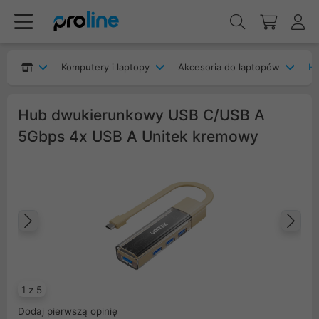
Komputery i laptopy
Akcesoria do laptopów
H
Hub dwukierunkowy USB C/USB A
5Gbps 4x USB A Unitek kremowy
Poprzedni
Na
1 z 5
Dodaj pierwszą opinię