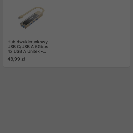
Hub dwukierunkowy
USB C/USB A 5Gbps,
4x USB A Unitek -
kremowy
48,99 zł
(H1319ACL01)