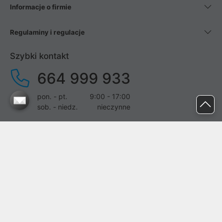
Informacje o firmie
Regulaminy i regulacje
Szybki kontakt
664 999 933
pon. - pt.
9:00 - 17:00
sob. - niedz.
nieczynne
pomoc@proline.pl
Dołącz do nas
Zgłoś błąd na stronie
Proline SA z siedzibą w Mirkowie (55-095), przy ul. Brzozowej 5,
wpisana do rejestru przedsiębiorców Krajowego Rejestru Sądowego