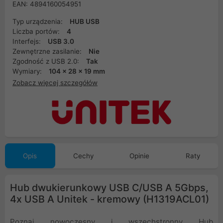
EAN: 4894160054951
Typ urządzenia:
HUB USB
Liczba portów:
4
Interfejs:
USB 3.0
Zewnętrzne zasilanie:
Nie
Zgodność z USB 2.0:
Tak
Wymiary:
104 x 28 x 19 mm
Zobacz więcej szczegółów
Opis
Cechy
Opinie
Raty
Hub dwukierunkowy USB C/USB A 5Gbps,
4x USB A Unitek - kremowy (H1319ACL01)
Poznaj nowoczesny i wszechstronny Hub