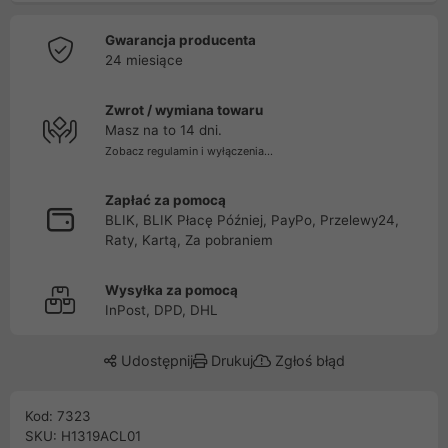
Gwarancja producenta
24 miesiące
Zwrot / wymiana towaru
Masz na to 14 dni.
Zobacz regulamin i wyłączenia...
Zapłać za pomocą
BLIK, BLIK Płacę Później, PayPo, Przelewy24,
Raty, Kartą, Za pobraniem
Wysyłka za pomocą
InPost, DPD, DHL
Udostępnij
Drukuj
Zgłoś błąd
Kod: 7323
SKU: H1319ACL01