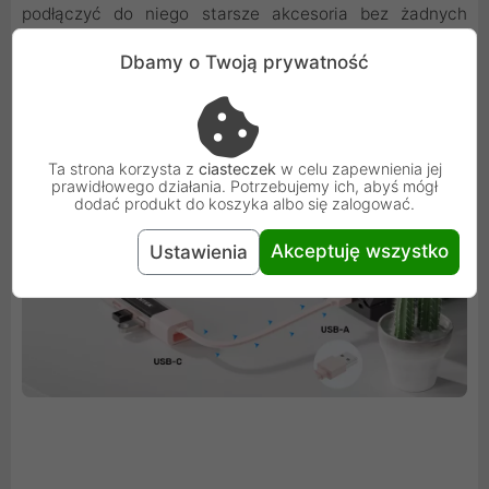
podłączyć do niego starsze akcesoria bez żadnych
problemów.
Dbamy o Twoją prywatność
Ta strona korzysta z
ciasteczek
w celu zapewnienia jej
prawidłowego działania. Potrzebujemy ich, abyś mógł
dodać produkt do koszyka albo się zalogować.
Akceptuję wszystko
Ustawienia