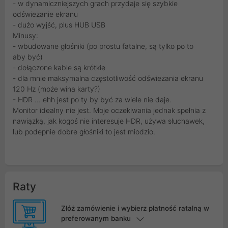
- w dynamiczniejszych grach przydaje się szybkie
odświeżanie ekranu
- dużo wyjść, plus HUB USB
Minusy:
- wbudowane głośniki (po prostu fatalne, są tylko po to
aby być)
- dołączone kable są krótkie
- dla mnie maksymalna częstotliwość odświeżania ekranu
120 Hz (może wina karty?)
- HDR ... ehh jest po ty by być za wiele nie daje.
Monitor idealny nie jest. Moje oczekiwania jednak spełnia z
nawiązką, jak kogoś nie interesuje HDR, używa słuchawek,
lub podepnie dobre głośniki to jest miodzio.
Raty
Złóż zamówienie i wybierz płatność ratalną w
preferowanym banku