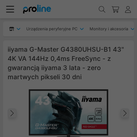
Urządzenia peryferyjne PC
Monitory i akcesoria
iiyama G-Master G4380UHSU-B1 43"
4K VA 144Hz 0,4ms FreeSync - z
gwarancją iiyama 3 lata - zero
martwych pikseli 30 dni
Poprzedni
Na