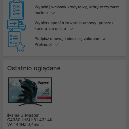
Wypełnij wniosek kredytowy, który otrzymasz
mailem
Wybierz sposób zawarcia umowy, poprzez
kuriera lub online
Podpisz umowę i ciesz się zakupami w
Proline.pl
Ostatnio oglądane
iiyama G-Master
G4380UHSU-B1 43" 4K
VA 144Hz 0,4ms
FreeSync - z gwarancją