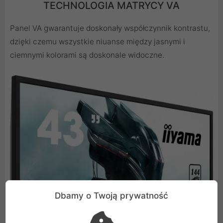
TECHNOLOGIA MATRYCY VA
Panel VA gwarantuje doskonały współczynnik kontrastu,
dzięki czemu wszystkie niuanse między jasnymi i
ciemnymi kolorami są doskonale widoczne.
Dbamy o Twoją prywatność