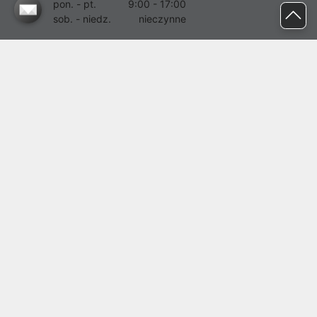
pon. - pt.
9:00 - 17:00
sob. - niedz.
nieczynne
pomoc@proline.pl
Dołącz do nas
Zgłoś błąd na stronie
Proline SA z siedzibą w Mirkowie (55-095), przy ul. Brzozowej 5,
wpisana do rejestru przedsiębiorców Krajowego Rejestru Sądowego
przez Sąd Rejonowy dla Wrocławia-Fabrycznej we Wrocławiu, VI
Wydział Gospodarczy Krajowego Rejestru Sądowego pod nr KRS:
0000282071, NIP: 8951898022, REGON: 020482041, BDO:
000437899. Kapitał zakładowy Spółki wynosi 500000,00 zł i został
on opłacony w całości.
© proline 1996 - 2026. Wszelkie prawa zastrzeżone.