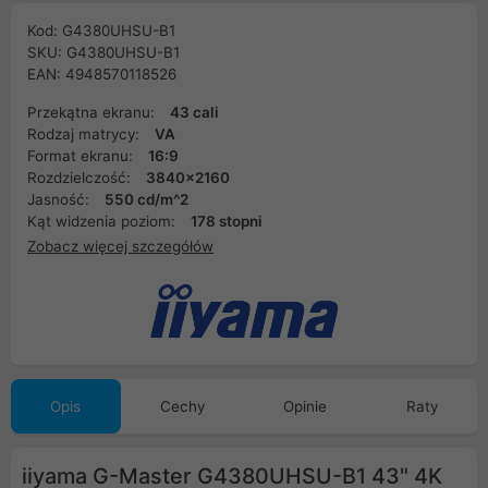
Kod: G4380UHSU-B1
SKU: G4380UHSU-B1
EAN: 4948570118526
Przekątna ekranu:
43 cali
Rodzaj matrycy:
VA
Format ekranu:
16:9
Rozdzielczość:
3840x2160
Jasność:
550 cd/m^2
Kąt widzenia poziom:
178 stopni
Zobacz więcej szczegółów
Opis
Cechy
Opinie
Raty
iiyama G-Master G4380UHSU-B1 43" 4K