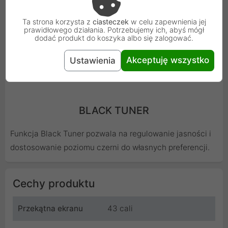
Ta strona korzysta z
ciasteczek
w celu zapewnienia jej
prawidłowego działania. Potrzebujemy ich, abyś mógł
dodać produkt do koszyka albo się zalogować.
Akceptuję wszystko
Ustawienia
BLACK TUNER
Funkcja Black Tuner pozwala na regulowanie jasności i
dostosowanie poziomu czerni do własnych preferencji.
Cechy produktu
Przekątna ekranu
43 cali