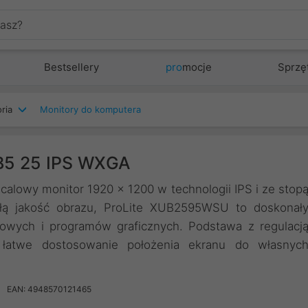
Bestsellery
pro
mocje
Sprzę
ria
Monitory do komputera
B5 25 IPS WXGA
alowy monitor 1920 x 1200 w technologii IPS i ze stop
ałą jakość obrazu, ProLite XUB2595WSU to doskonał
owych i programów graficznych. Podstawa z regulacj
łatwe dostosowanie położenia ekranu do własnyc
EAN: 4948570121465