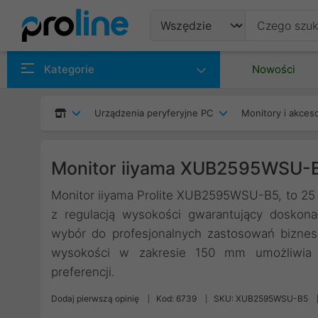
Produkty
Kategorie
Nowości
Producenci
Urządzenia peryferyjne PC
Monitory i akceso
Kategorie
Monitor iiyama XUB2595WSU-
Monitor iiyama Prolite XUB2595WSU-B5, to 25 c
z regulacją wysokości gwarantujący doskon
wybór do profesjonalnych zastosowań biznes
wysokości w zakresie 150 mm umożliwia 
preferencji.
Dodaj pierwszą opinię
Kod: 6739
SKU: XUB2595WSU-B5