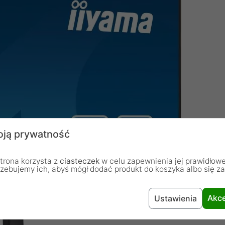
ją prywatność
trona korzysta z
ciasteczek
w celu zapewnienia jej prawidłowe
rzebujemy ich, abyś mógł dodać produkt do koszyka albo się z
Akce
Ustawienia