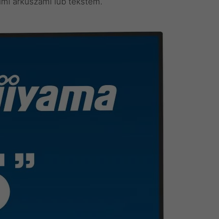
imi arkuszami lub tekstem.