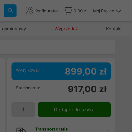
Konfigurator
0,00 zł
Mój Proline
t gamingowy
Wyprzedaż
Kontakt
899,00 zł
Wysyłkowa:
ą
917,00 zł
Stacjonarna:
y
ą
h
Dodaj do koszyka
Transport gratis