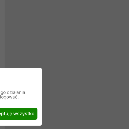
go działania.
alogować.
ptuję wszystko