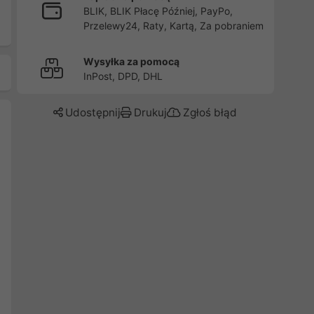
BLIK, BLIK Płacę Później, PayPo,
Przelewy24, Raty, Kartą, Za pobraniem
Wysyłka za pomocą
InPost, DPD, DHL
Udostępnij
Drukuj
Zgłoś błąd