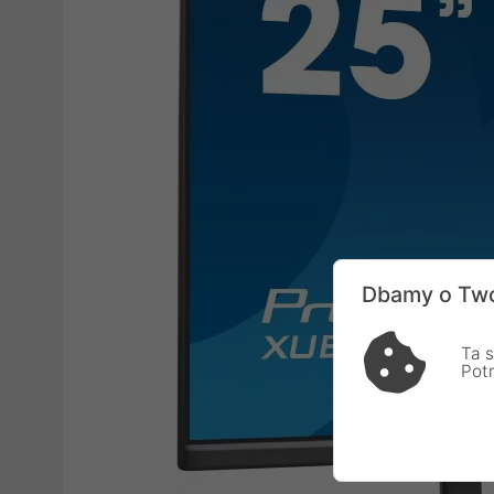
Dbamy o Two
Ta s
Pot