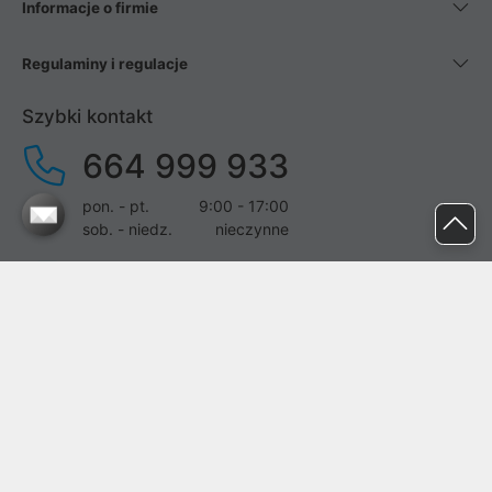
Informacje o firmie
Regulaminy i regulacje
Szybki kontakt
664 999 933
pon. - pt.
9:00 - 17:00
sob. - niedz.
nieczynne
pomoc@proline.pl
Dołącz do nas
Zgłoś błąd na stronie
Proline SA z siedzibą w Mirkowie (55-095), przy ul. Brzozowej 5,
wpisana do rejestru przedsiębiorców Krajowego Rejestru Sądowego