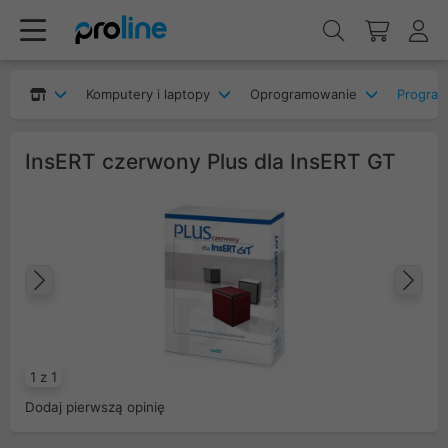
Komputery i laptopy
Oprogramowanie
Program
InsERT czerwony Plus dla InsERT GT
Poprzedni
Na
1 z 1
Dodaj pierwszą opinię