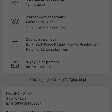
12 miesiące
Zwrot / wymiana towaru
Masz na to 14 dni.
Zobacz regulamin i wyłączenia...
Zapłać za pomocą
BLIK, BLIK Płacę Później, PayPo, Przelewy24,
Raty, Kartą, Za pobraniem
Wysyłka za pomocą
InPost, DPD, DHL
Udostępnij
Drukuj
Zgłoś błąd
Kod: INS_IGT_CP
SKU: CPLUS
EAN: 5904569403027