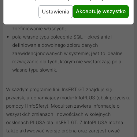
wartości przez podłączenie słownika; do wyboru są
Akceptuję wszystko
Ustawienia
dwie możliwości: podłączenie słowników
standardowych (dostępnych w systemie) lub
zdefiniowanie własnych;
pola własne typu polecenie SQL - określanie i
definiowanie dowolnego zbioru danych
zaewidencjonowanych w systemie; jest to idealne
rozwiązanie dla tych, którym nie wystarczają pola
własne typu słownik.
W każdym programie linii InsERT GT znajduje się
przycisk, uruchamiający moduł InfoPLUS (obok przycisku
pomocy i InfoSfery). Moduł ten zawiera informacje o
wszystkich zmianach i nowościach w kolejnych
odsłonach PLUSA dla InsERT GT. Z InfoPLUSA można
także aktywować wersję próbną oraz zarejestrować