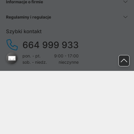
Informacje o firmie
Regulaminy i regulacje
Szybki kontakt
664 999 933
pon. - pt.
9:00 - 17:00
sob. - niedz.
nieczynne
pomoc@proline.pl
Dołącz do nas
Zgłoś błąd na stronie
Proline SA z siedzibą w Mirkowie (55-095), przy ul. Brzozowej 5,
wpisana do rejestru przedsiębiorców Krajowego Rejestru Sądowego