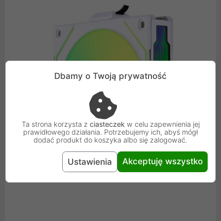
Dbamy o Twoją prywatność
Ta strona korzysta z
ciasteczek
w celu zapewnienia jej
prawidłowego działania. Potrzebujemy ich, abyś mógł
dodać produkt do koszyka albo się zalogować.
Akceptuję wszystko
Ustawienia