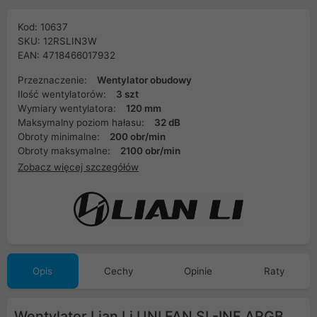
Kod: 10637
SKU: 12RSLIN3W
EAN: 4718466017932
Przeznaczenie:
Wentylator obudowy
Ilość wentylatorów:
3 szt
Wymiary wentylatora:
120 mm
Maksymalny poziom hałasu:
32 dB
Obroty minimalne:
200 obr/min
Obroty maksymalne:
2100 obr/min
Zobacz więcej szczegółów
Opis
Cechy
Opinie
Raty
Wentylator Lian Li UNI FAN SL-INF ARGB