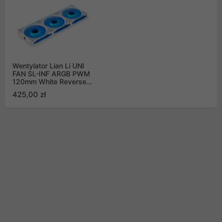
Wentylator Lian Li UNI
FAN SL-INF ARGB PWM
120mm White Reverse
Blade 3 sztuki i
425,00 zł
kontroler (12RSLIN3W)