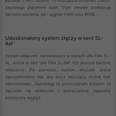
każdego z nich osobno. To oszczędza mnóstwo czasu i
zapobiega plątaninie kabli. Styki pinowe przekazują
zarówno zasilanie, jak i sygnały PWM oraz ARGB.
Udoskonalony system złączy w serii SL-
INF
System połączeń, wprowadzony w seriach UNI FAN SL i
AL, został w serii UNI FAN SL-INF 120 jeszcze bardziej
ulepszony. Po pierwsze, system wtyczek został
zaprojektowany tak, aby klucz mocujący można było
zdemontować. Zapobiega to potencjalnym kolizjom ze
złączami na radiatorze i jednocześnie zapewnia
estetyczny wygląd.