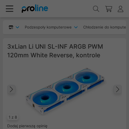
Podzespoły komputerowe
Chłodzenie do komputer
3xLian Li UNI SL-INF ARGB PWM
120mm White Reverse, kontrole
Poprzedni
Na
1 z 8
Dodaj pierwszą opinię