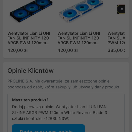
Wentylator Lian Li UNI
Wentylator Lian Li UNI
Wentylator L
FAN SL-INFINITY 120
FAN SL-INFINITY 120
FAN SL Wir
ARGB PWM 120mm
ARGB PWM 120mm
PWM 120mm
czarny (3 sztuki i
biały (3 sztuki i
sztuki i kont
420,00 zł
420,00 zł
385,00 zł
kontroler)
kontroler)
(12SL1W3B)
Opinie Klientów
PROLINE S.A. nie gwarantuje, że zamieszczone opinie
pochodzą od osób, które zakupiły lub używały dany produkt.
Masz ten produkt?
Dodaj pierwszą opinię: Wentylator Lian Li UNI FAN
SL-INF ARGB PWM 120mm White Reverse Blade 3
sztuki i kontroler (12RSLIN3W)
Dodaj pierwszą opinię...