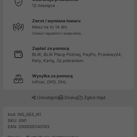
12 miesiące
Zwrot / wymiana towaru
Masz na to 14 dni.
Zobacz regulamin i wyłączenia...
Zapłać za pomocą
BLIK, BLIK Płacę Później, PayPo, Przelewy24,
Raty, Kartą, Za pobraniem
Wysyłka za pomocą
InPost, DPD, DHL
Udostępnij
Drukuj
Zgłoś błąd
Kod: INS_GES_N1
SKU: GN1
EAN: 2000000140193