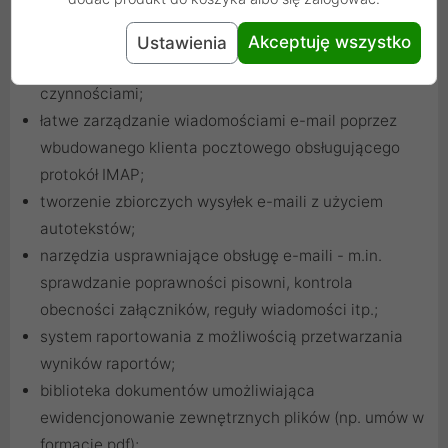
ewidencjonowanie i rezerwowanie ogólnodostępnych
zasobów firmowych (np. samochodów służbowych);
Akceptuję wszystko
Ustawienia
wielowidokowy kalendarz z zaplanowanymi
czynnościami;
łatwe zarządzanie wiadomościami e-mail poprzez
wbudowanego klienta pocztowego obsługującego
protokół IMAP;
tworzenie zbiorczych wysyłek e-maili z użyciem
autotekstów;
narzędzia usprawniające obsługę e-maili - m.in.
sprawdzanie poprawności pisowni, kontrola
obecności załączników, reguły wiadomości itp.;
system raportowania z możliwością przetwarzania
wyników raportów;
biblioteka dokumentów umożliwiająca
ewidencjonowanie zewnętrznych plików (np. umów w
formacie pdf);