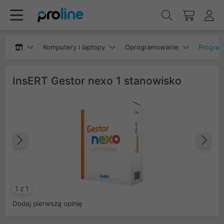
Komputery i laptopy
Oprogramowanie
Program
InsERT Gestor nexo 1 stanowisko
Poprzedni
Na
1 z 1
Dodaj pierwszą opinię