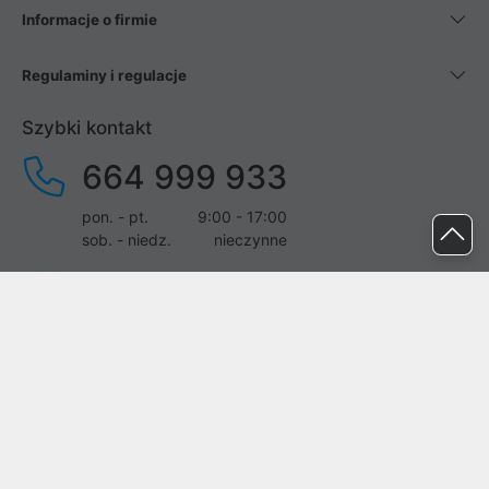
Informacje o firmie
Regulaminy i regulacje
Szybki kontakt
664 999 933
pon. - pt.
9:00 - 17:00
sob. - niedz.
nieczynne
pomoc@proline.pl
Dołącz do nas
Zgłoś błąd na stronie
Proline SA z siedzibą w Mirkowie (55-095), przy ul. Brzozowej 5,
wpisana do rejestru przedsiębiorców Krajowego Rejestru Sądowego