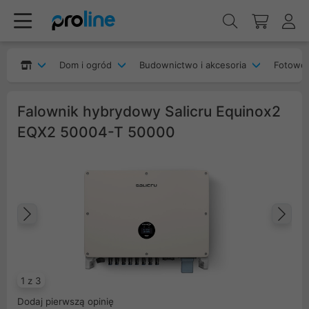
Dom i ogród
Budownictwo i akcesoria
Fotowol
Falownik hybrydowy Salicru Equinox2
EQX2 50004-T 50000
Poprzedni
Na
1 z 3
Dodaj pierwszą opinię