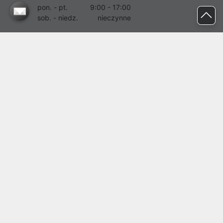
pon. - pt.
9:00 - 17:00
sob. - niedz.
nieczynne
pomoc@proline.pl
Dołącz do nas
Zgłoś błąd na stronie
Proline SA z siedzibą w Mirkowie (55-095), przy ul. Brzozowej 5,
wpisana do rejestru przedsiębiorców Krajowego Rejestru Sądowego
przez Sąd Rejonowy dla Wrocławia-Fabrycznej we Wrocławiu, VI
Wydział Gospodarczy Krajowego Rejestru Sądowego pod nr KRS:
0000282071, NIP: 8951898022, REGON: 020482041, BDO:
000437899. Kapitał zakładowy Spółki wynosi 500000,00 zł i został
on opłacony w całości.
© proline 1996 - 2026. Wszelkie prawa zastrzeżone.