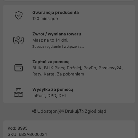
Gwarancja producenta
120 miesiące
Zwrot / wymiana towaru
Masz na to 14 dni.
Zobacz regulamin i wyłączenia...
Zapłać za pomocą
BLIK, BLIK Płacę Później, PayPo, Przelewy24,
Raty, Kartą, Za pobraniem
Wysyłka za pomocą
InPost, DPD, DHL
Udostępnij
Drukuj
Zgłoś błąd
Kod: 8995
SKU: 6B2AB000024