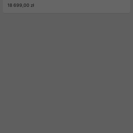
80000W falownik 3
18 699,00 zł
fazowy 180Vdc
4xMPPT 72,5A