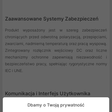
Zaawansowane Systemy Zabezpieczeń
Produkt wyposażony jest w szereg zabezpieczeń
chroniących przed odwrotną polaryzacją, przepięciami,
zwarciami, nadmierną temperaturą oraz pracą wyspową.
Zintegrowany rozłącznik wejściowy DC oraz liczne
mechanizmy ochronne zapewniają niezawodność i
bezpieczeństwo pracy, spełniając rygorystyczne normy
IEC i UNE.
Komunikacja i Interfejs Użytkownika
Dbamy o Twoją prywatność
Inwerter umożliwia łatwą komunikację poprzez porty
RS485 oraz Wi-Fi, co pozwala na wygodne