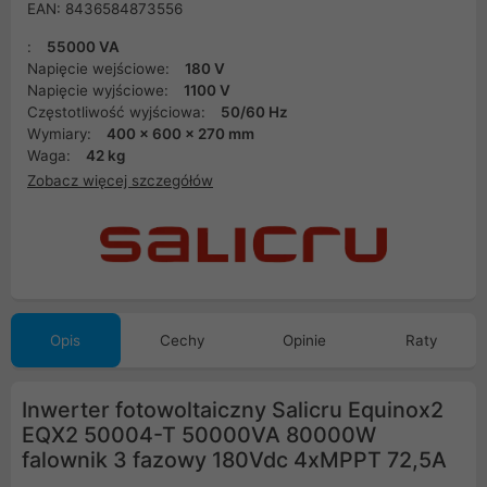
EAN: 8436584873556
:
55000 VA
Napięcie wejściowe:
180 V
Napięcie wyjściowe:
1100 V
Częstotliwość wyjściowa:
50/60 Hz
Wymiary:
400 x 600 x 270 mm
Waga:
42 kg
Zobacz więcej szczegółów
Opis
Cechy
Opinie
Raty
Inwerter fotowoltaiczny Salicru Equinox2
EQX2 50004-T 50000VA 80000W
falownik 3 fazowy 180Vdc 4xMPPT 72,5A