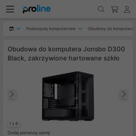
Podzespoły komputerowe
Obudowy do komputera
Obudowa do komputera Jonsbo D300
Black, zakrzywione hartowane szkło
Poprzedni
Na
1 z 8
Dodaj pierwszą opinię