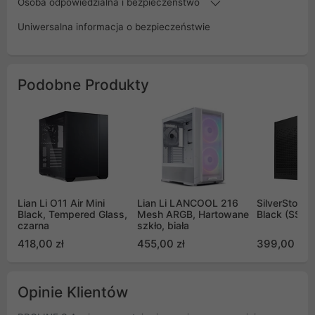
Osoba odpowiedzialna i bezpieczeństwo
Uniwersalna informacja o bezpieczeństwie
Podobne Produkty
Lian Li O11 Air Mini
Lian Li LANCOOL 216
SilverStone 
Black, Tempered Glass,
Mesh ARGB, Hartowane
Black (SST-
czarna
szkło, biała
418,00 zł
455,00 zł
399,00 zł
Opinie Klientów