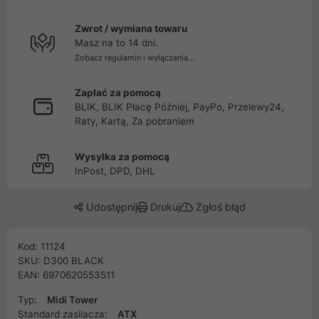
Zwrot / wymiana towaru
Masz na to 14 dni.
Zobacz regulamin i wyłączenia...
Zapłać za pomocą
BLIK, BLIK Płacę Później, PayPo, Przelewy24,
Raty, Kartą, Za pobraniem
Wysyłka za pomocą
InPost, DPD, DHL
Udostępnij
Drukuj
Zgłoś błąd
Kod: 11124
SKU: D300 BLACK
EAN: 6970620553511
Typ:
Midi Tower
Standard zasilacza:
ATX