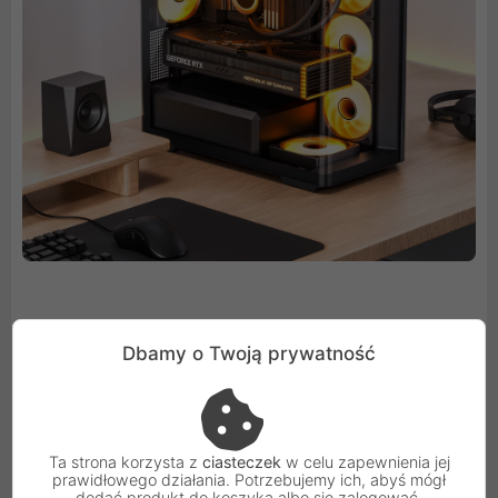
Dbamy o Twoją prywatność
Wyjątkowa Wydajność Chłodzenia
Zaprojektowana z myślą o optymalnym przepływie
powietrza, obudowa oferuje szerokie możliwości
Ta strona korzysta z
ciasteczek
w celu zapewnienia jej
montażu wentylatorów. Można w niej zainstalować
prawidłowego działania. Potrzebujemy ich, abyś mógł
dodać produkt do koszyka albo się zalogować.