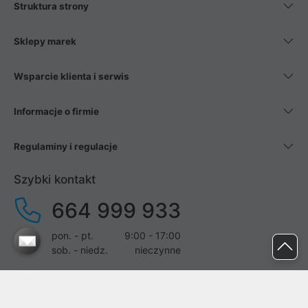
Struktura strony
Sklepy marek
Wsparcie klienta i serwis
Informacje o firmie
Regulaminy i regulacje
Szybki kontakt
664 999 933
pon. - pt.
9:00 - 17:00
sob. - niedz.
nieczynne
pomoc@proline.pl
Dołącz do nas