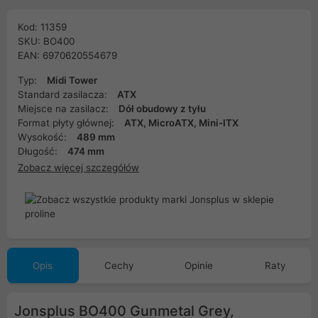
Kod: 11359
SKU: BO400
EAN: 6970620554679
Typ:
Midi Tower
Standard zasilacza:
ATX
Miejsce na zasilacz:
Dół obudowy z tyłu
Format płyty głównej:
ATX, MicroATX, Mini-ITX
Wysokość:
489 mm
Długość:
474 mm
Zobacz więcej szczegółów
Opis
Cechy
Opinie
Raty
Jonsplus BO400 Gunmetal Grey,