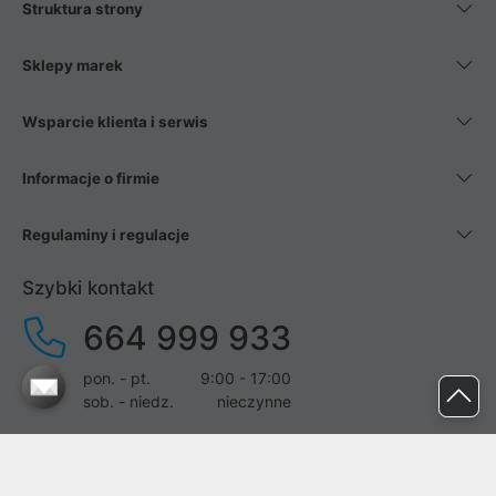
Struktura strony
Sklepy marek
Wsparcie klienta i serwis
Informacje o firmie
Regulaminy i regulacje
Szybki kontakt
664 999 933
pon. - pt.
9:00 - 17:00
sob. - niedz.
nieczynne
pomoc@proline.pl
Dołącz do nas