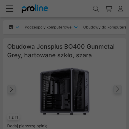
Podzespoły komputerowe
Obudowy do komputera
Obudowa Jonsplus BO400 Gunmetal
Grey, hartowane szkło, szara
Poprzedni
Na
1 z 11
Dodaj pierwszą opinię