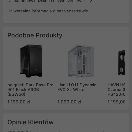
Osoba odpowiedzialna i bezpieczeństwo
Uniwersalna informacja o bezpieczeństwie
Podobne Produkty
be quiet! Dark Base Pro
Lian Li O11 Dynamic
HAVN HS 4
901 Black ARGB
EVO XL White
Czarna (HV
(BGW50)
HS420-08)
1 199,00 zł
1 099,00 zł
1 199,00 zł
Opinie Klientów