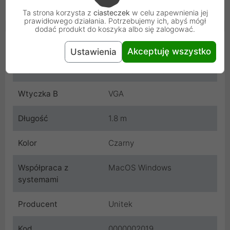
Wspiera jakość HD 1920x1080p 60Hz.
Ta strona korzysta z
ciasteczek
w celu zapewnienia jej
prawidłowego działania. Potrzebujemy ich, abyś mógł
dodać produkt do koszyka albo się zalogować.
Cechy produktu
Akceptuję wszystko
Ustawienia
Wtyczka A
DisplayPort wtyk
Wtyczka B
VGA
Długość
1.8 m
Kolor
Czarny
Współpraca z
MacOS Windows
systemami
Producent
Unitek
Kod
0000002019