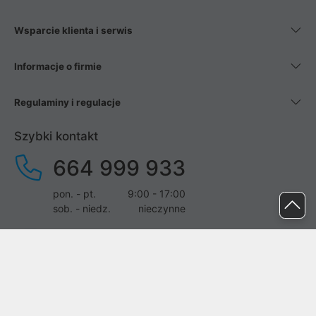
Wsparcie klienta i serwis
Informacje o firmie
Regulaminy i regulacje
Szybki kontakt
664 999 933
pon. - pt.
9:00 - 17:00
sob. - niedz.
nieczynne
pomoc@proline.pl
Dołącz do nas