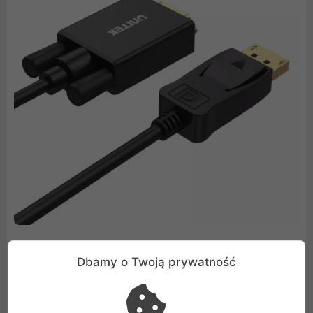
Dbamy o Twoją prywatność
Kabel DP do VGA
Wysokiej jakości kabel ze złączami Dataport oraz VGA.