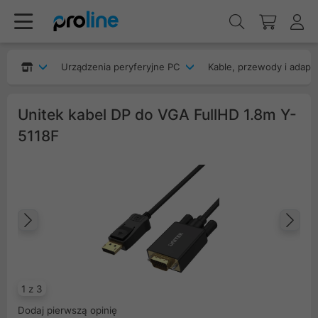
Urządzenia peryferyjne PC
Kable, przewody i adapt
Unitek kabel DP do VGA FullHD 1.8m Y-
5118F
Poprzedni
Na
1 z 3
Dodaj pierwszą opinię