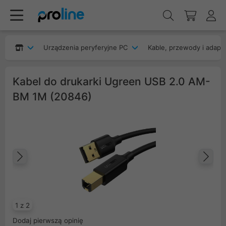
Urządzenia peryferyjne PC
Kable, przewody i adapt
Kabel do drukarki Ugreen USB 2.0 AM-
BM 1M (20846)
Poprzedni
Na
1 z 2
Dodaj pierwszą opinię