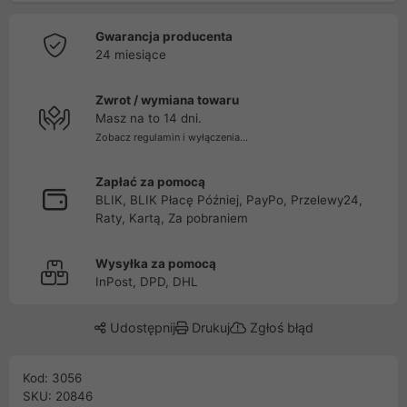
Gwarancja producenta
24 miesiące
Zwrot / wymiana towaru
Masz na to 14 dni.
Zobacz regulamin i wyłączenia...
Zapłać za pomocą
BLIK, BLIK Płacę Później, PayPo, Przelewy24,
Raty, Kartą, Za pobraniem
Wysyłka za pomocą
InPost, DPD, DHL
Udostępnij
Drukuj
Zgłoś błąd
Kod: 3056
SKU: 20846