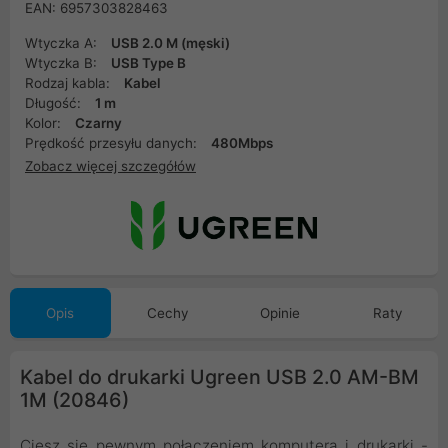
EAN: 6957303828463
Wtyczka A:
USB 2.0 M (męski)
Wtyczka B:
USB Type B
Rodzaj kabla:
Kabel
Długość:
1 m
Kolor:
Czarny
Prędkość przesyłu danych:
480Mbps
Zobacz więcej szczegółów
Opis
Cechy
Opinie
Raty
Kabel do drukarki Ugreen USB 2.0 AM-BM
1M (20846)
Ciesz się pewnym połączeniem komputera i drukarki -