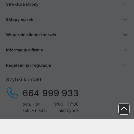
Struktura strony
Sklepy marek
Wsparcie klienta i serwis
Informacje o firmie
Regulaminy i regulacje
Szybki kontakt
664 999 933
pon. - pt.
9:00 - 17:00
sob. - niedz.
nieczynne
pomoc@proline.pl