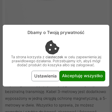
Dbamy o Twoją prywatność
Innowacyjna konstrukcja
Ta strona korzysta z
ciasteczek
w celu zapewnienia jej
Kabel Ugreen wykonany został z wysokiej klasy
prawidłowego działania. Potrzebujemy ich, abyś mógł
materiałów, które zapewniają mu wytrzymałość i
dodać produkt do koszyka albo się zalogować.
elastyczność. Podwójne ekranowanie minimalizuje
Akceptuję wszystko
Ustawienia
zakłócenia. Cynowany miedziany rdzeń oraz pozłacane
wtyczki gwarantują optymalny sygnał i efektywną,
bezstratną transmisję. Kabel 3-metrowy jest dodatkowo
wyposażony w jedną okrągłą ochronę magnetyczną, a 5-
metrowy w dwie. Wszystko to sprawia, że możesz
wygodnie i szybko drukować, skanować i faksować