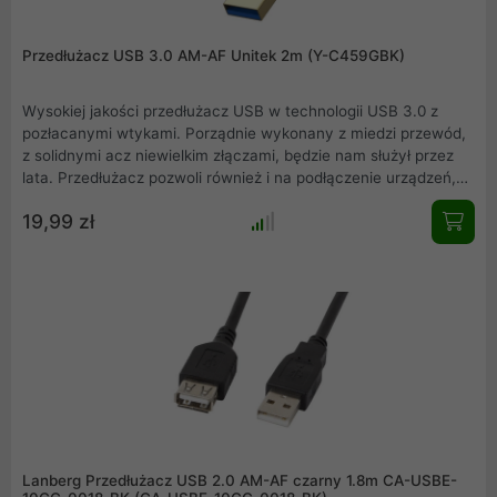
Przedłużacz USB 3.0 AM-AF Unitek 2m (Y-C459GBK)
Wysokiej jakości przedłużacz USB w technologii USB 3.0 z
pozłacanymi wtykami. Porządnie wykonany z miedzi przewód,
z solidnymi acz niewielkim złączami, będzie nam służył przez
lata. Przedłużacz pozwoli również i na podłączenie urządzeń,
które mają standard USB 2.0 takich jak myszki, klawiatury,
19,99 zł
pendrive.
Lanberg Przedłużacz USB 2.0 AM-AF czarny 1.8m CA-USBE-