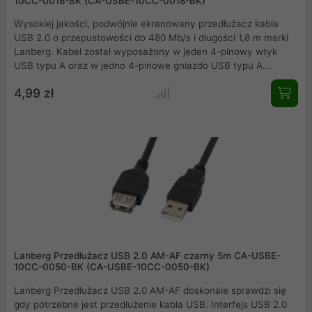
10CC-0018-BK (CA-USBE-10CC-0018-BK)
Wysokiej jakości, podwójnie ekranowany przedłużacz kabla
USB 2.0 o przepustowości do 480 Mb/s i długości 1,8 m marki
Lanberg. Kabel został wyposażony w jeden 4-pinowy wtyk
USB typu A oraz w jedno 4-pinowe gniazdo USB typu A.
Produkt znajdzie zastosowanie przy konieczności przedłużenia
4,99 zł
połączenia między komputerem a drukarką, skanerem i innymi
urządzeniami multimedialnymi oraz peryferyjnymi.
Lanberg Przedłużacz USB 2.0 AM-AF czarny 5m CA-USBE-
10CC-0050-BK (CA-USBE-10CC-0050-BK)
Lanberg Przedłużacz USB 2.0 AM-AF doskonale sprawdzi się
gdy potrzebne jest przedłużenie kabla USB. Interfejs USB 2.0