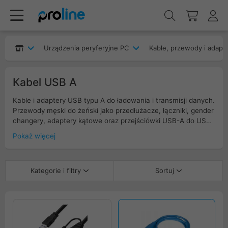
Urządzenia peryferyjne PC
Kable, przewody i adapt
Kabel USB A
Kable i adaptery USB typu A do ładowania i transmisji danych.
Przewody męski do żeński jako przedłużacze, łączniki, gender
changery, adaptery kątowe oraz przejściówki USB-A do USB-
C, Micro-USB i Mini-USB. Standardy USB 2.0 480 Mb/s oraz
Pokaż więcej
USB 3.2 Gen 1 5 Gb/s (wybrane 10 Gb/s), przewody 24–30
AWG, ekranowanie, rdzenie ferrytowe, długości 0,15–10 m. Do
PC, hubów, drukarek, dongli. Filtruj po standardzie, typie
Kategorie i filtry
Sortuj
złączy i adaptera, długości, AWG, ekranowaniu, kolorze i
gwarancji.