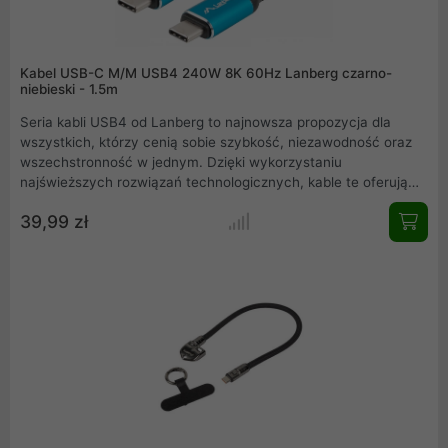
Kabel USB-C M/M USB4 240W 8K 60Hz Lanberg czarno-
niebieski - 1.5m
Seria kabli USB4 od Lanberg to najnowsza propozycja dla
wszystkich, którzy cenią sobie szybkość, niezawodność oraz
wszechstronność w jednym. Dzięki wykorzystaniu
najświeższych rozwiązań technologicznych, kable te oferują
imponujące prędkości transferu, umożliwiają przesyłanie
39,99 zł
obrazu w rozdzielczości do 8K i wspierają intensywne
ładowanie o mocy nawet 240 W. W zależności od potrzeb i
warunków użytkowania, kable dostępne są w trzech
praktycznych długościach: 1 m, 1,5 m oraz 2 m, by jak najlepiej
dopasować się do różnych zastosowań od codziennego użytku
w domu po profesjonalne stanowiska pracy.