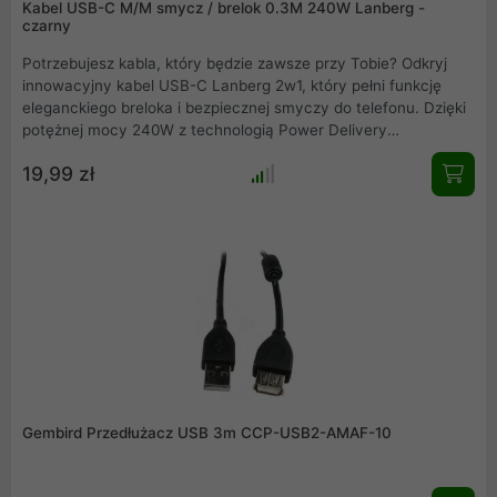
Kabel USB-C M/M smycz / brelok 0.3M 240W Lanberg -
czarny
Potrzebujesz kabla, który będzie zawsze przy Tobie? Odkryj
innowacyjny kabel USB-C Lanberg 2w1, który pełni funkcję
eleganckiego breloka i bezpiecznej smyczy do telefonu. Dzięki
potężnej mocy 240W z technologią Power Delivery
błyskawicznie naładujesz nie tylko smartfon, ale nawet laptopa.
19,99 zł
Czarny, wytrzymały oplot i kompaktowa długość 30 cm czynią
go idealnym, wszechstronnym gadżetem na co dzień.
Gembird Przedłużacz USB 3m CCP-USB2-AMAF-10