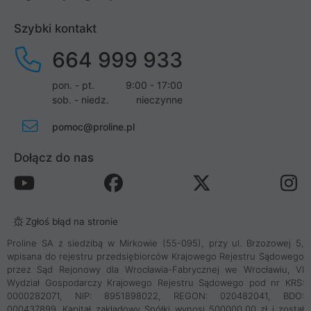
Szybki kontakt
664 999 933
pon. - pt.
9:00 - 17:00
sob. - niedz.
nieczynne
pomoc@proline.pl
Dołącz do nas
Zgłoś błąd na stronie
Proline SA z siedzibą w Mirkowie (55-095), przy ul. Brzozowej 5,
wpisana do rejestru przedsiębiorców Krajowego Rejestru Sądowego
przez Sąd Rejonowy dla Wrocławia-Fabrycznej we Wrocławiu, VI
Wydział Gospodarczy Krajowego Rejestru Sądowego pod nr KRS:
0000282071, NIP: 8951898022, REGON: 020482041, BDO:
000437899. Kapitał zakładowy Spółki wynosi 500000,00 zł i został