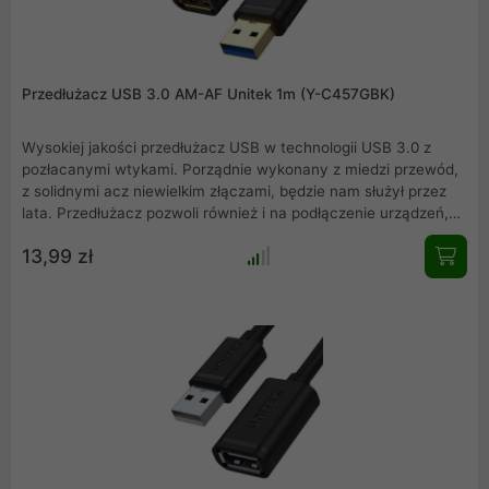
Przedłużacz USB 3.0 AM-AF Unitek 1m (Y-C457GBK)
Wysokiej jakości przedłużacz USB w technologii USB 3.0 z
pozłacanymi wtykami. Porządnie wykonany z miedzi przewód,
z solidnymi acz niewielkim złączami, będzie nam służył przez
lata. Przedłużacz pozwoli również i na podłączenie urządzeń,
które mają standard USB 2.0 takich jak myszki, klawiatury,
13,99 zł
pendrive.