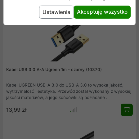
Akceptuję wszystko
Ustawienia
Kabel USB 3.0 A-A Ugreen 1m - czarny (10370)
Kabel UGREEN USB-A 3.0 do USB-A 3.0 to wysoka jakość,
wytrzymałość i estetyka. Przewód został wykonany z wysokiej
jakości materiałów, a jego końcówki są pozłacane .
13,99 zł