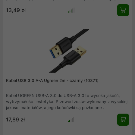
złącze 2: USB A żeńskie. Nie wymaga dodatkowego zasilania
13,49 zł
przy urządzeniach o małym poborze mocy.
Kabel USB 3.0 A-A Ugreen 2m - czarny (10371)
Kabel UGREEN USB-A 3.0 do USB-A 3.0 to wysoka jakość,
wytrzymałość i estetyka. Przewód został wykonany z wysokiej
jakości materiałów, a jego końcówki są pozłacane .
17,89 zł