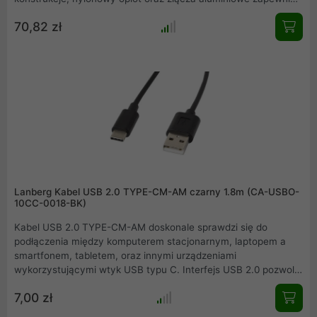
wieloletnie użytkowanie. Przewód posiada certyfikat Apple MFi.
70,82 zł
Lanberg Kabel USB 2.0 TYPE-CM-AM czarny 1.8m (CA-USBO-
10CC-0018-BK)
Kabel USB 2.0 TYPE-CM-AM doskonale sprawdzi się do
podłączenia między komputerem stacjonarnym, laptopem a
smartfonem, tabletem, oraz innymi urządzeniami
wykorzystującymi wtyk USB typu C. Interfejs USB 2.0 pozwoli
na uzyskanie transferów na poziomie do 480 Mbps. Przewód
7,00 zł
zapewnia szybki, stabilny i nieprzerwany sygnał. Przewód
nadaje się do ładowania (do 3A/36W) oraz synchronizacji