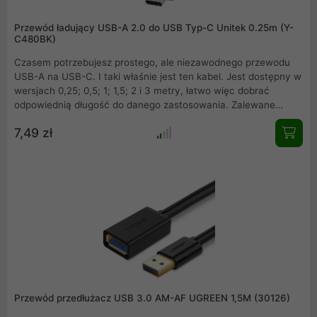
Przewód ładujący USB-A 2.0 do USB Typ-C Unitek 0.25m (Y-
C480BK)
Czasem potrzebujesz prostego, ale niezawodnego przewodu
USB-A na USB-C. I taki właśnie jest ten kabel. Jest dostępny w
wersjach 0,25; 0,5; 1; 1,5; 2 i 3 metry, łatwo więc dobrać
odpowiednią długość do danego zastosowania. Zalewane
wtyczki gwarantują długą żywotność, a ekranowanie i
7,49 zł
miedziane żyły niezakłócony transfer danych.
Przewód przedłużacz USB 3.0 AM-AF UGREEN 1,5M (30126)