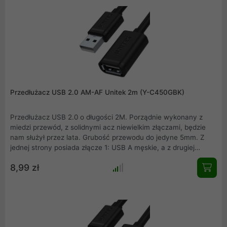
Przedłużacz USB 2.0 AM-AF Unitek 2m (Y-C450GBK)
Przedłużacz USB 2.0 o długości 2M. Porządnie wykonany z
miedzi przewód, z solidnymi acz niewielkim złączami, będzie
nam służył przez lata. Grubość przewodu do jedyne 5mm. Z
jednej strony posiada złącze 1: USB A męskie, a z drugiej
złącze 2: USB A żeńskie. Nie wymaga dodatkowego zasilania
8,99 zł
przy urządzeniach o małym poborze mocy.