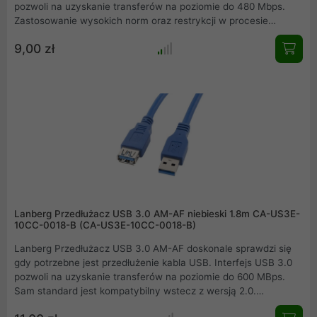
pozwoli na uzyskanie transferów na poziomie do 480 Mbps.
Zastosowanie wysokich norm oraz restrykcji w procesie
produkcji oraz wieloetapowej kontroli jakości, pozwala na
9,00 zł
wyprodukowanie najwyższej jakości sprzętu oraz zaspokojenie
wymagań najbardziej wymagających użytkowników.
Lanberg Przedłużacz USB 3.0 AM-AF niebieski 1.8m CA-US3E-
10CC-0018-B (CA-US3E-10CC-0018-B)
Lanberg Przedłużacz USB 3.0 AM-AF doskonale sprawdzi się
gdy potrzebne jest przedłużenie kabla USB. Interfejs USB 3.0
pozwoli na uzyskanie transferów na poziomie do 600 MBps.
Sam standard jest kompatybilny wstecz z wersją 2.0.
Zastosowanie wysokich norm oraz restrykcji w procesie