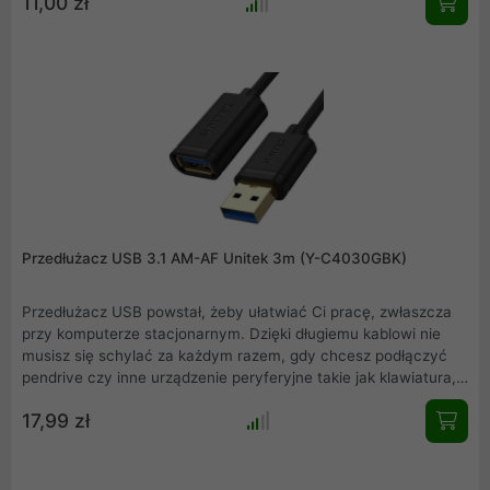
11,00 zł
produkcji oraz wieloetapowej kontroli jakości, pozwala na
wyprodukowanie najwyższej jakości sprzętu oraz zaspokojenie
wymagań najbardziej wymagających użytkowników.
Przedłużacz USB 3.1 AM-AF Unitek 3m (Y-C4030GBK)
Przedłużacz USB powstał, żeby ułatwiać Ci pracę, zwłaszcza
przy komputerze stacjonarnym. Dzięki długiemu kablowi nie
musisz się schylać za każdym razem, gdy chcesz podłączyć
pendrive czy inne urządzenie peryferyjne takie jak klawiatura,
kamera internetowa czy hub USB .
17,99 zł