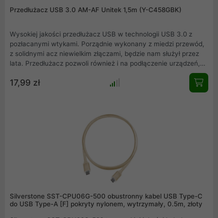
Przedłużacz USB 3.0 AM-AF Unitek 1,5m (Y-C458GBK)
Wysokiej jakości przedłużacz USB w technologii USB 3.0 z
pozłacanymi wtykami. Porządnie wykonany z miedzi przewód,
z solidnymi acz niewielkim złączami, będzie nam służył przez
lata. Przedłużacz pozwoli również i na podłączenie urządzeń,
które mają standard USB 2.0 takich jak myszki, klawiatury,
17,99 zł
pendrive.
Silverstone SST-CPU06G-500 obustronny kabel USB Type-C
do USB Type-A [F] pokryty nylonem, wytrzymały, 0.5m, złoty