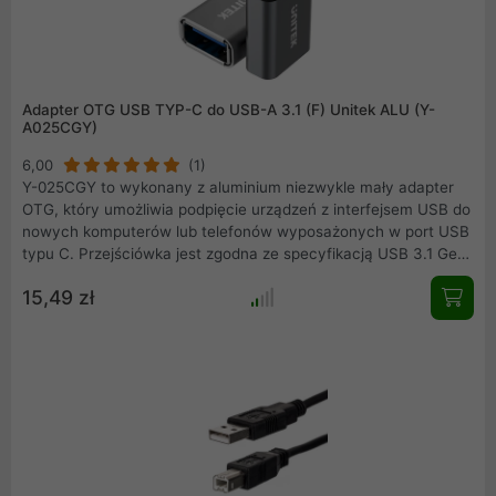
Adapter OTG USB TYP-C do USB-A 3.1 (F) Unitek ALU (Y-
A025CGY)
6,00
(1)
Y-025CGY to wykonany z aluminium niezwykle mały adapter
OTG, który umożliwia podpięcie urządzeń z interfejsem USB do
nowych komputerów lub telefonów wyposażonych w port USB
typu C. Przejściówka jest zgodna ze specyfikacją USB 3.1 Gen
1 umożliwia transfer danych z prędkością 5 Gbps. Hub nie
15,49 zł
wymaga instalacji żadnych sterowników dzięki technologii Hot
Swap/Plug&Play. Wystarczy podłączyć i działa. Adapter USB
to najprostszy sposób na zaadaptowanie starych przewodów
do nowych urządzeń z symetrycznym USB C.