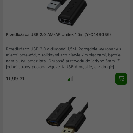
Przedłużacz USB 2.0 AM-AF Unitek 1,5m (Y-C449GBK)
Przedłużacz USB 2.0 o długości 1,5M. Porządnie wykonany z
miedzi przewód, z solidnymi acz niewielkim złączami, będzie
nam służył przez lata. Grubość przewodu do jedyne 5mm. Z
jednej strony posiada złącze 1: USB A męskie, a z drugiej
złącze 2: USB A żeńskie. Nie wymaga dodatkowego zasilania
11,99 zł
przy urządzeniach o małym poborze mocy.