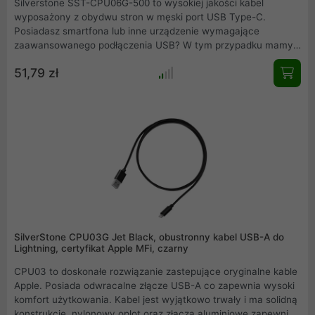
Silverstone SST-CPU06G-500 to wysokiej jakości kabel
wyposażony z obydwu stron w męski port USB Type-C.
Posiadasz smartfona lub inne urządzenie wymagające
zaawansowanego podłączenia USB? W tym przypadku mamy
dla Ciebie świetne rozwiązanie: ten wysokiej jakości,
51,79 zł
wytrzymały i pokryty warstwą nylonu kabel umożliwia
ładowanie i przesyłanie danych pomiędzy urządzeniami
wyposażonymi w porty USB Type-C
SilverStone CPU03G Jet Black, obustronny kabel USB-A do
Lightning, certyfikat Apple MFi, czarny
CPU03 to doskonałe rozwiązanie zastepujące oryginalne kable
Apple. Posiada odwracalne złącze USB-A co zapewnia wysoki
komfort użytkowania. Kabel jest wyjątkowo trwały i ma solidną
konstrukcje, nylonowy oplot oraz złącza aluminiowe zapewnią