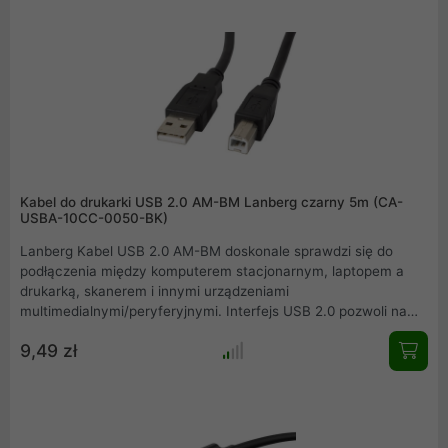
przewód będzie nam służył przez lata.
Kabel do drukarki USB 2.0 AM-BM Lanberg czarny 5m (CA-
USBA-10CC-0050-BK)
Lanberg Kabel USB 2.0 AM-BM doskonale sprawdzi się do
podłączenia między komputerem stacjonarnym, laptopem a
drukarką, skanerem i innymi urządzeniami
multimedialnymi/peryferyjnymi. Interfejs USB 2.0 pozwoli na
uzyskanie transferów na poziomie do 480 Mbps. Przewód
9,49 zł
zapewnia szybki, stabilny i nieprzerwany sygnał.