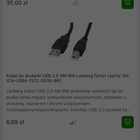
35,00 zł
Kabel do drukarki USB 2.0 AM-BM Lanberg Ferryt czarny 3m
(CA-USBA-11CC-0030-BK)
Lanberg Kabel USB 2.0 AM-BM doskonale sprawdzi się do
podłączenia między komputerem stacjonarnym, laptopem a
drukarką, skanerem i innymi urządzeniami
multimedialnymi/peryferyjnymi. Interfejs USB 2.0 pozwoli na
uzyskanie transferów na poziomie do 480 Mbps. Dzięki
6,99 zł
zastosowaniu ferrytowego rdzenia, sygnał transmitowany
przez kabel jest w większym procencie zachowywany zgodnie
z oryginałem na wejściu.