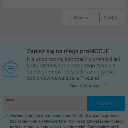
rozgałęźnika USB nie musisz się już martwić o problemy z
kompatybilnością portów połączenie jest szybkie i proste.
Wstecz
1
Dalej
Zapisz się na mega proMOCJE
Nie strać żadnej informacji o promocji ani
kodu rabatowego dostępnego tylko dla
subskrybentów. Dołącz teraz do grona
odbiorców newslettera ProLine!
Więcej informacji
Email
Zapisz się
Oświadczam, że mam ukończone 16 lat. Wyrażam zgodę na
zapisanie mnie do Newslettera Proline i przetwarzanie mojego
adresu e-mail w celu wysyłki wiadomości. Zapoznałem się i