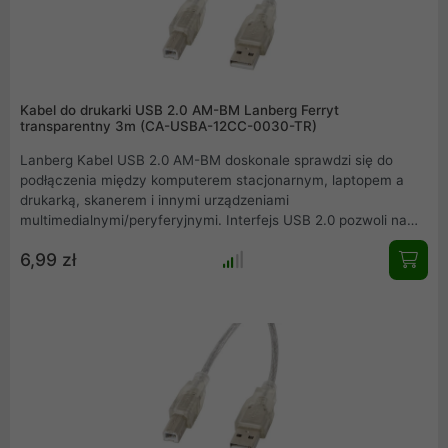
Kabel do drukarki USB 2.0 AM-BM Lanberg Ferryt
transparentny 3m (CA-USBA-12CC-0030-TR)
Lanberg Kabel USB 2.0 AM-BM doskonale sprawdzi się do
podłączenia między komputerem stacjonarnym, laptopem a
drukarką, skanerem i innymi urządzeniami
multimedialnymi/peryferyjnymi. Interfejs USB 2.0 pozwoli na
uzyskanie transferów na poziomie do 480 Mbps. Dzięki
6,99 zł
zastosowaniu ferrytowego rdzenia, sygnał transmitowany
przez kabel jest w większym procencie zachowywany zgodnie
z oryginałem na wejściu.