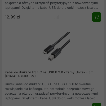
połączenia różnych urządzeń peryferyjnych z nowoczesnymi
laptopami. Dzięki temu kabel USB do drukarki możesz łatwo
podłączyć drukarki, skanery, faks czy urządzenia audio do
12,99 zł
komputerów wyposażonych w port USB-C. Z pomocą tego
rozgałęźnika USB nie musisz się już martwić o problemy z
kompatybilnością portów połączenie jest szybkie i proste.
Kabel do drukarki USB C na USB B 2.0 czarny Unitek - 3m
(C14140ABK03-3M)
Unitek kabel do drukarki USB-C na USB-B 2.0 to świetne
rozwiązanie dla każdego, kto potrzebuje bezproblemowego
połączenia różnych urządzeń peryferyjnych z nowoczesnymi
laptopami. Dzięki temu kabel USB do drukarki możesz łatwo
podłączyć drukarki, skanery, faks czy urządzenia audio do