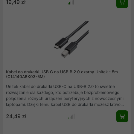
19,49 zł
komputerów wyposażonych w port USB-C. Z pomocą tego
rozgałęźnika USB nie musisz się już martwić o problemy z
kompatybilnością portów połączenie jest szybkie i proste.
Kabel do drukarki USB C na USB B 2.0 czarny Unitek - 5m
(C14140ABK03-5M)
Unitek kabel do drukarki USB-C na USB-B 2.0 to świetne
rozwiązanie dla każdego, kto potrzebuje bezproblemowego
połączenia różnych urządzeń peryferyjnych z nowoczesnymi
laptopami. Dzięki temu kabel USB do drukarki możesz łatwo
podłączyć drukarki, skanery, faks czy urządzenia audio do
24,49 zł
komputerów wyposażonych w port USB-C. Z pomocą tego
rozgałęźnika USB nie musisz się już martwić o problemy z
kompatybilnością portów połączenie jest szybkie i proste.