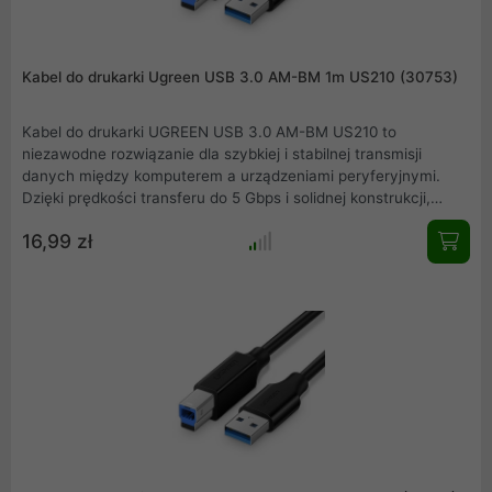
Kabel do drukarki Ugreen USB 3.0 AM-BM 1m US210 (30753)
Kabel do drukarki UGREEN USB 3.0 AM-BM US210 to
niezawodne rozwiązanie dla szybkiej i stabilnej transmisji
danych między komputerem a urządzeniami peryferyjnymi.
Dzięki prędkości transferu do 5 Gbps i solidnej konstrukcji,
zapewnia efektywne i trwałe połączenie z drukarkami,
16,99 zł
skanerami czy dyskami zewnętrznymi.