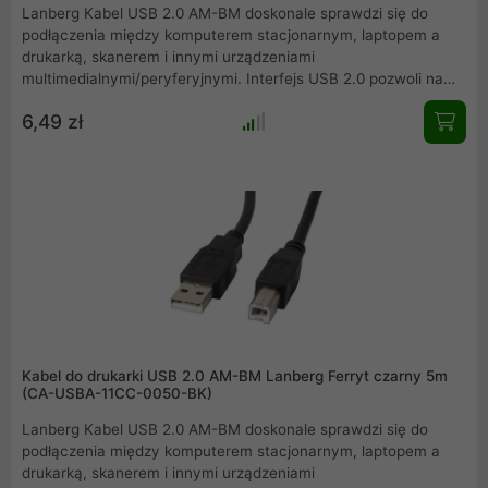
Lanberg Kabel USB 2.0 AM-BM doskonale sprawdzi się do
podłączenia między komputerem stacjonarnym, laptopem a
drukarką, skanerem i innymi urządzeniami
multimedialnymi/peryferyjnymi. Interfejs USB 2.0 pozwoli na
uzyskanie transferów na poziomie do 480 Mbps. Dzięki
6,49 zł
zastosowaniu ferrytowego rdzenia, sygnał transmitowany
przez kabel jest w większym procencie zachowywany zgodnie
z oryginałem na wejściu.
Kabel do drukarki USB 2.0 AM-BM Lanberg Ferryt czarny 5m
(CA-USBA-11CC-0050-BK)
Lanberg Kabel USB 2.0 AM-BM doskonale sprawdzi się do
podłączenia między komputerem stacjonarnym, laptopem a
drukarką, skanerem i innymi urządzeniami