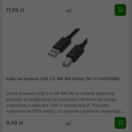
transfery danych. Wielokrotne ekranowanie zabezpiecza dane
11,99 zł
przed zakłóceniami a otulina z PCV zapewnia odpowiednią
trwałość i giętkość przewodu. Złącza USB są zalewane -
przewód będzie nam służył przez lata.
Kabel do drukarki USB 2.0 AM-BM Unitek 2M (Y-C4001GBK)
Unitek przewód USB 2.0 AM-BM 2M to solidnie wykonany
przewód do podłączenia do komputera drukarki lub innego
urządzenia z wejściem USB w standardzie B. Przewód
wykonano ze 100% miedzi, co pozwala uzyskiwać najwyższe
transfery danych. Wielokrotne ekranowanie zabezpiecza dane
9,49 zł
przed zakłóceniami a otulina z PCV zapewnia odpowiednią
trwałość i giętkość przewodu. Złącza USB są zalewane -