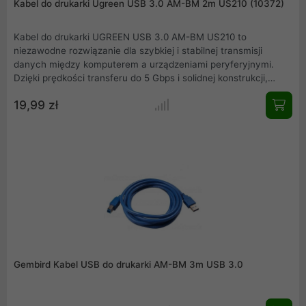
Kabel do drukarki Ugreen USB 3.0 AM-BM 2m US210 (10372)
Kabel do drukarki UGREEN USB 3.0 AM-BM US210 to
niezawodne rozwiązanie dla szybkiej i stabilnej transmisji
danych między komputerem a urządzeniami peryferyjnymi.
Dzięki prędkości transferu do 5 Gbps i solidnej konstrukcji,
zapewnia efektywne i trwałe połączenie z drukarkami,
19,99 zł
skanerami czy dyskami zewnętrznymi.
Gembird Kabel USB do drukarki AM-BM 3m USB 3.0