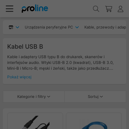
Urządzenia peryferyjne PC
Kable, przewody i adapt
Kabel USB B
Kable i adaptery USB typu B do drukarek, skanerów i
interfejsów audio. Wtyki USB-B 2.0 (kwadrat), USB-B 3.0,
Mini-B i Micro-B; męski i żeński, także jako przedłużacz.
Standardy USB 2.0 480 Mb/s oraz USB 3.2 Gen 1 5 Gb/s.
Pokaż więcej
Wersje proste i kątowe, ekranowanie, rdzenie ferrytowe,
przewody 24–30 AWG; długości 0,3–5 m, aktywne dla
dłuższych odcinków. Przejściówki USB-A do USB-B i USB-C
Kategorie i filtry
Sortuj
do USB-B. Filtruj po typie złącza, standardzie, długości, AWG,
ekranowaniu i kolorze.