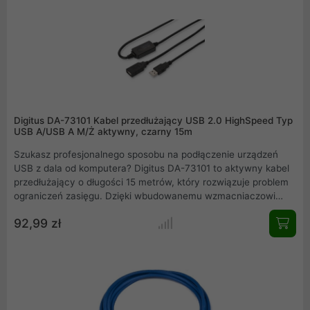
Digitus DA-73101 Kabel przedłużający USB 2.0 HighSpeed Typ
USB A/USB A M/Ż aktywny, czarny 15m
Szukasz profesjonalnego sposobu na podłączenie urządzeń
USB z dala od komputera? Digitus DA-73101 to aktywny kabel
przedłużający o długości 15 metrów, który rozwiązuje problem
ograniczeń zasięgu. Dzięki wbudowanemu wzmacniaczowi
sygnału przesyłanie danych pozostaje stabilne i szybkie,
92,99 zł
osiągając prędkość do 480 Mbps. Idealny do drukarek, kamer i
skanerów. Zapomnij o zakłóceniach i ciesz się pełną swobodą
pracy w standardzie HighSpeed 2.0. To niezawodne
rozwiązanie Plug i Play dla Twojego biura.