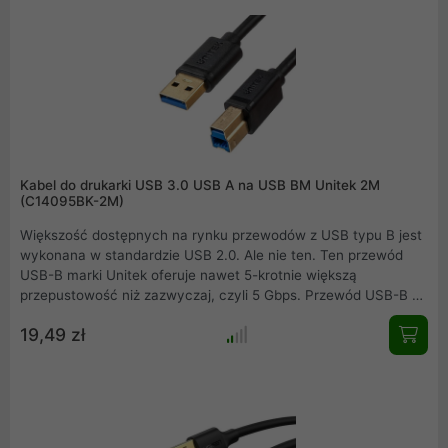
Kabel do drukarki USB 3.0 USB A na USB BM Unitek 2M
(C14095BK-2M)
Większość dostępnych na rynku przewodów z USB typu B jest
wykonana w standardzie USB 2.0. Ale nie ten. Ten przewód
USB-B marki Unitek oferuje nawet 5-krotnie większą
przepustowość niż zazwyczaj, czyli 5 Gbps. Przewód USB-B w
standardzie USB 3.2 Gen1 najlepiej sprawdzi się jako
19,49 zł
podłączenie szybkich stacji dokujących do dysków twardych
czy hubów USB, ale można go użyć także do drukarki czy
skanera