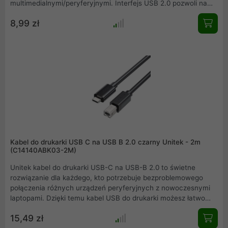
multimedialnymi/peryferyjnymi. Interfejs USB 2.0 pozwoli na
uzyskanie transferów na poziomie do 480 Mbps. Dzięki
8,99 zł
zastosowaniu ferrytowego rdzenia, sygnał transmitowany
przez kabel jest w większym procencie zachowywany zgodnie
z oryginałem na wejściu.
Kabel do drukarki USB C na USB B 2.0 czarny Unitek - 2m
(C14140ABK03-2M)
Unitek kabel do drukarki USB-C na USB-B 2.0 to świetne
rozwiązanie dla każdego, kto potrzebuje bezproblemowego
połączenia różnych urządzeń peryferyjnych z nowoczesnymi
laptopami. Dzięki temu kabel USB do drukarki możesz łatwo
podłączyć drukarki, skanery, faks czy urządzenia audio do
15,49 zł
komputerów wyposażonych w port USB-C. Z pomocą tego