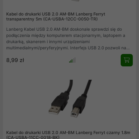
Kabel do drukarki USB 2.0 AM-BM Lanberg Ferryt
transparentny 5m (CA-USBA-12CC-0050-TR)
Lanberg Kabel USB 2.0 AM-BM doskonale sprawdzi się do
podłączenia między komputerem stacjonarnym, laptopem a
drukarką, skanerem i innymi urządzeniami
multimedialnymi/peryferyjnymi. Interfejs USB 2.0 pozwoli na
uzyskanie transferów na poziomie do 480 Mbps. Dzięki
8,99 zł
zastosowaniu ferrytowego rdzenia, sygnał transmitowany
przez kabel jest w większym procencie zachowywany zgodnie
z oryginałem na wejściu.
Kabel do drukarki USB 2.0 AM-BM Lanberg Ferryt czarny 1.8m
(CA-USBA-11CC-0018-BK)