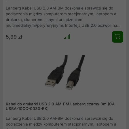
Lanberg Kabel USB 2.0 AM-BM doskonale sprawdzi się do
podłączenia między komputerem stacjonarnym, laptopem a
drukarką, skanerem i innymi urządzeniami
multimedialnymi/peryferyjnymi. Interfejs USB 2.0 pozwoli na
uzyskanie transferów na poziomie do 480 Mbps. Dzięki
5,99 zł
zastosowaniu ferrytowego rdzenia, sygnał transmitowany
przez kabel jest w większym procencie zachowywany zgodnie
z oryginałem na wejściu.
Kabel do drukarki USB 2.0 AM-BM Lanberg czarny 3m (CA-
USBA-10CC-0030-BK)
Lanberg Kabel USB 2.0 AM-BM doskonale sprawdzi się do
podłączenia między komputerem stacjonarnym, laptopem a