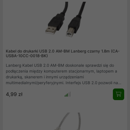
Kabel do drukarki USB 2.0 AM-BM Lanberg czarny 1.8m (CA-
USBA-10CC-0018-BK)
Lanberg Kabel USB 2.0 AM-BM doskonale sprawdzi się do
podłączenia między komputerem stacjonarnym, laptopem a
drukarką, skanerem i innymi urządzeniami
multimedialnymi/peryferyjnymi. Interfejs USB 2.0 pozwoli na
uzyskanie transferów na poziomie do 480 Mbps. Przewód
4,99 zł
zapewnia szybki, stabilny i nieprzerwany sygnał.