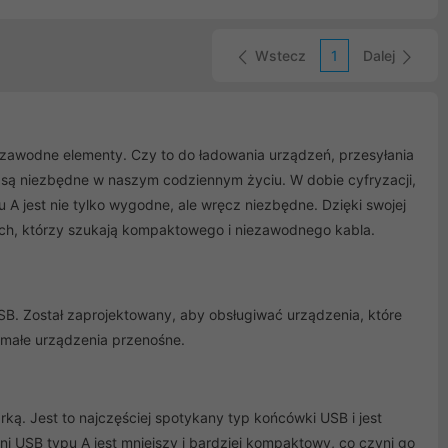
mie do 480
 stabilny i
Wstecz
1
Dalej
iezawodne elementy. Czy to do ładowania urządzeń, przesyłania
są niezbędne w naszym codziennym życiu. W dobie cyfryzacji,
 A jest nie tylko wygodne, ale wręcz niezbędne. Dzięki swojej
 tych, którzy szukają kompaktowego i niezawodnego kabla.
USB. Został zaprojektowany, aby obsługiwać urządzenia, które
 małe urządzenia przenośne.
ką. Jest to najczęściej spotykany typ końcówki USB i jest
i USB typu A jest mniejszy i bardziej kompaktowy, co czyni go