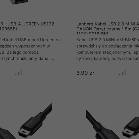
SB - USB-A UGREEN US132,
Lanberg Kabel USB 2.0 MINI
(10355B)
CANON Ferryt czarny 1.8m (C
11CC-0018-BK)
ści kabel USB marki Ugreen dla
Kabel USB 2.0 MINI AM-BM5P 
rządzeń wyposażonych w
sprawdzi się do podłączenia m
USB. Za jego pomocą
komputerem stacjonarnym, la
 zsynchronizujemy dane i
cyfrową kamerą, odtwarzacze
naładujemy nasz sprzęt. Można
produktami marki Canon oraz i
ć np. do podłączenia
urządzeniami wykorzystującym
6,99 zł
rowych z portem mini USB do
miniUSB. Interfejs USB 2.0 poz
uzyskanie transferów na pozio
Mbps. Dzięki zastosowaniu fer
rdzenia, sygnał transmitowany 
jest w większym procencie z
zgodnie z oryginałem na wejści