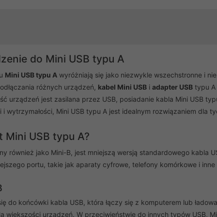
uzyskanie transferów na pozio
Mbps. Przewód zapewnia szybki,
nieprzerwany sygnał.
enie do Mini USB typu A
pu
Mini USB typu A
wyróżniają się jako niezwykle wszechstronne i n
odłączania różnych urządzeń,
kabel Mini USB
i
adapter USB
typu A 
ć urządzeń jest zasilana przez USB, posiadanie kabla Mini USB typu
ci i wytrzymałości, Mini USB typu A jest idealnym rozwiązaniem dla
t Mini USB typu A?
any również jako Mini-B, jest mniejszą wersją standardowego kabla 
jszego portu, takie jak aparaty cyfrowe, telefony komórkowe i inne
B
ię do końcówki kabla USB, która łączy się z komputerem lub ładowar
a większości urządzeń. W przeciwieństwie do innych typów USB, Min