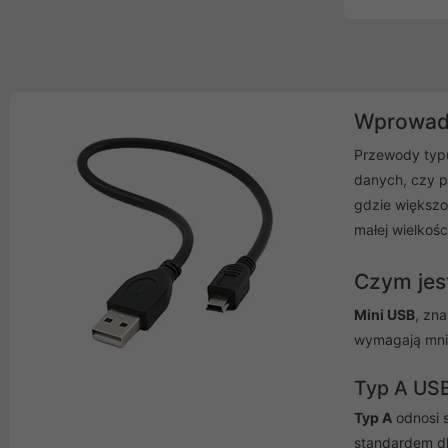
Wprowadz
Przewody ty
danych, czy p
gdzie większoś
małej wielkoś
Czym jes
Mini USB
, zn
wymagają mnie
Typ A US
Typ A
odnosi s
standardem dl