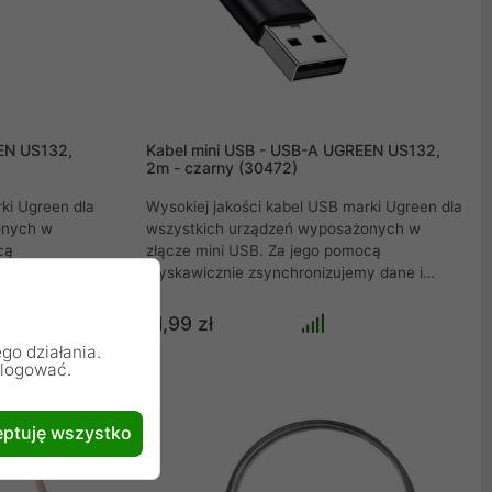
EN US132,
Kabel mini USB - USB-A UGREEN US132,
2m - czarny (30472)
ki Ugreen dla
Wysokiej jakości kabel USB marki Ugreen dla
onych w
wszystkich urządzeń wyposażonych w
cą
złącze mini USB. Za jego pomocą
y dane i
błyskawicznie zsynchronizujemy dane i
przęt. Można
bezpiecznie naładujemy nasz sprzęt. Można
enia
go wykorzystać np. do podłączenia
11,99 zł
mini USB do
aparatów cyfrowych z portem mini USB do
go działania.
komputera .
alogować.
ptuję wszystko