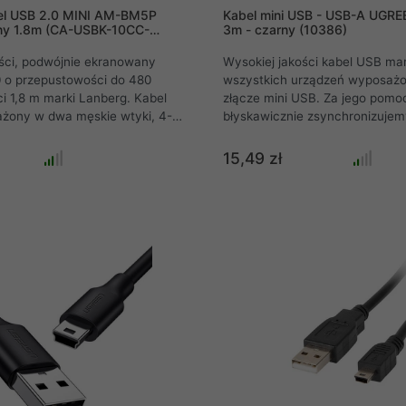
el USB 2.0 MINI AM-BM5P
Kabel mini USB - USB-A UGRE
y 1.8m (CA-USBK-10CC-
3m - czarny (10386)
ści, podwójnie ekranowany
Wysokiej jakości kabel USB mar
0 o przepustowości do 480
wszystkich urządzeń wyposaż
ci 1,8 m marki Lanberg. Kabel
złącze mini USB. Za jego pomo
ażony w dwa męskie wtyki, 4-
błyskawicznie zsynchronizujem
ypu A oraz 5-pinowy USB Mini
bezpiecznie naładujemy nasz s
 służy do łączenia komputera z
go wykorzystać np. do podłącz
15,49 zł
rą lub odtwarzaczem MP3,
aparatów cyfrowych z portem 
równie dobrze przy dowolnych
komputera .
marki Canon jak i przy
dzaju urządzeniach
ych lub zminiaturyzowanych
cych wtyk USB Mini typu B.