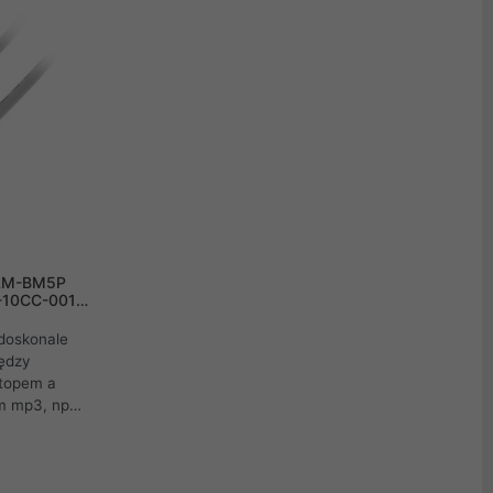
 AM-BM5P
-10CC-0018-
doskonale
iędzy
ptopem a
m mp3, np
nnymi
i wtyk
woli na