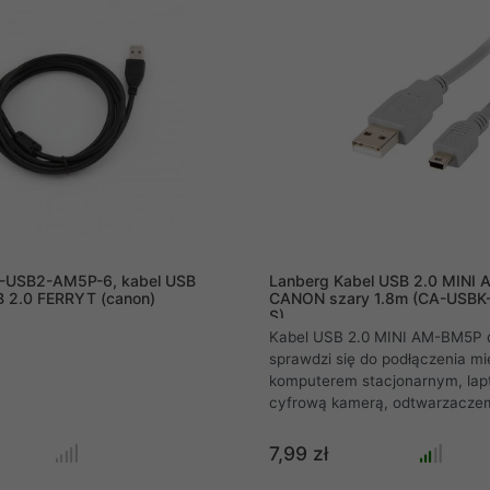
ym znacząco podnoszą
wbudowany rezystor 56kΩ dba o
wo sprzętu.
-USB2-AM5P-6, kabel USB
Lanberg Kabel USB 2.0 MINI
B 2.0 FERRYT (canon)
CANON szary 1.8m (CA-USBK
S)
Kabel USB 2.0 MINI AM-BM5P 
sprawdzi się do podłączenia m
komputerem stacjonarnym, la
cyfrową kamerą, odtwarzacze
produktami marki Canon oraz i
urządzeniami wykorzystującym
7,99 zł
miniUSB. Interfejs USB 2.0 poz