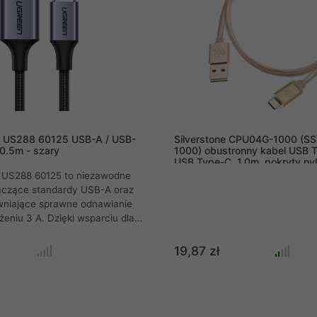
n US288 60125 USB-A / USB-
Silverstone CPU04G-1000 (S
0.5m - szary
1000) obustronny kabel USB 
USB Type-C, 1.0m, pokryty ny
aluminiowa osłona, złoty
 US288 60125 to niezawodne
łączące standardy USB-A oraz
niające sprawne odnawianie
żeniu 3 A. Dzięki wsparciu dla
ch technologii szybkiego
z transmisji danych na
19,87 zł
Mbps, ten krótki, 0,5-metrowy
nie sprawdza się w parze z
magazynami energii. Solidny
ot i aluminiowa obudowa w