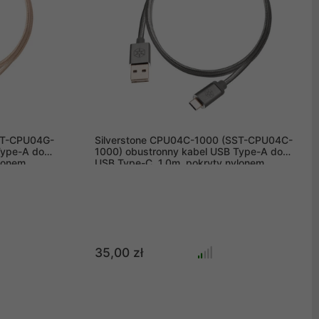
ST-CPU04G-
Silverstone CPU04C-1000 (SST-CPU04C-
Type-A do
1000) obustronny kabel USB Type-A do
lonem,
USB Type-C, 1.0m, pokryty nylonem,
aluminiowa osłona, szary
35,00 zł