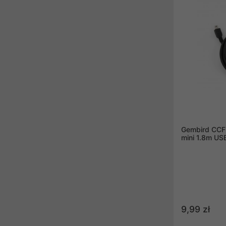
kolorze szar
trwałość, a 
bezpieczeńst
Gembird CCF
mini 1.8m US
9,99 zł