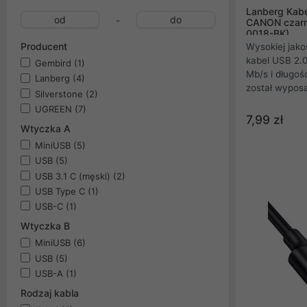
Lanberg Kab
-
CANON czarn
0018-BK)
Producent
Wysokiej jako
kabel USB 2.
Gembird
(1)
Mb/s i długoś
Lanberg
(4)
został wypos
Silverstone
(2)
pinowy USB t
UGREEN
(7)
typu B. Kabel
7,99 zł
Wtyczka A
cyfrową kame
sprawdzi się 
MiniUSB
(5)
urządzeniach 
USB
(5)
wszelkiego ro
USB 3.1 C (męski)
(2)
multimedialn
USB Type C
(1)
wykorzystują
USB-C
(1)
Wtyczka B
MiniUSB
(6)
USB
(5)
USB-A
(1)
Rodzaj kabla