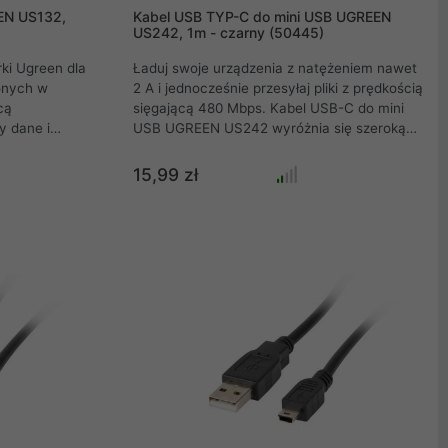
EN US132,
Kabel USB TYP-C do mini USB UGREEN
US242, 1m - czarny (50445)
ki Ugreen dla
Ładuj swoje urządzenia z natężeniem nawet
onych w
2 A i jednocześnie przesyłaj pliki z prędkością
cą
sięgającą 480 Mbps. Kabel USB-C do mini
y dane i
USB UGREEN US242 wyróżnia się szeroką
przęt. Można
kompatybilnością i jest niezwykle
enia
wytrzymały. Zapewnia też bezpieczeństwo
15,99 zł
mini USB do
użytkowania .