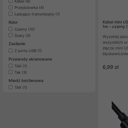
Kabel
(6)
Przejściowka
(4)
Ładująco-transmisyjny
(1)
Kabel mini U
Kolor
1m - czarny 
Czarny
(10)
Szary
(3)
Wysokiej jako
wszystkich u
Zasilanie
złącze mini 
Z portu USB
(1)
błyskawicznie
Przewody ekranowane
bezpiecznie 
go wykorzysta
TAK
(1)
6,99 zł
aparatów cyf
Tak
(3)
komputera .
Miedź beztlenowa
TAK
(1)