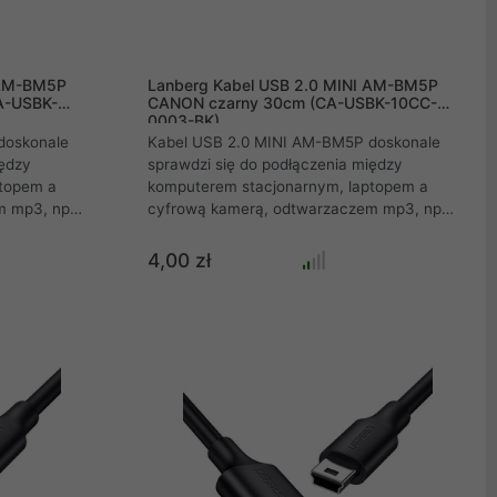
 AM-BM5P
Lanberg Kabel USB 2.0 MINI AM-BM5P
A-USBK-
CANON czarny 30cm (CA-USBK-10CC-
0003-BK)
doskonale
Kabel USB 2.0 MINI AM-BM5P doskonale
iędzy
sprawdzi się do podłączenia między
ptopem a
komputerem stacjonarnym, laptopem a
m mp3, np
cyfrową kamerą, odtwarzaczem mp3, np
nnymi
produktami marki Canon oraz innymi
i wtyk
urządzeniami wykorzystującymi wtyk
4,00 zł
woli na
miniUSB. Interfejs USB 2.0 pozwoli na
mie do 480
uzyskanie transferów na poziomie do 480
rytowego
Mbps. Przewód zapewnia szybki, stabilny i
przez kabel
nieprzerwany sygnał.
achowywany
u.