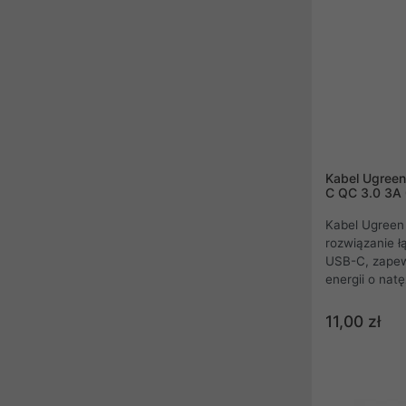
Kabel Ugree
C QC 3.0 3A 
Kabel Ugreen
rozwiązanie 
USB-C, zapew
energii o natę
zaawansowany
ładowania ora
11,00 zł
poziomie 480 
przewód ideal
przenośnymi 
nylonowy opl