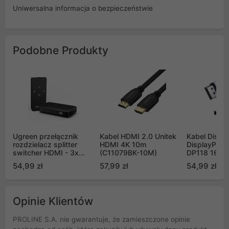
Uniwersalna informacja o bezpieczeństwie
Podobne Produkty
Ugreen przełącznik
Kabel HDMI 2.0 Unitek
Kabel Displa
rozdzielacz splitter
HDMI 4K 10m
DisplayPort
switcher HDMI - 3x
(C11079BK-10M)
DP118 16K
HDMI 4K 30Hz czarny
8K@120Hz 
54,99 zł
57,99 zł
54,99 zł
(80125)
(15384)
Opinie Klientów
PROLINE S.A. nie gwarantuje, że zamieszczone opinie