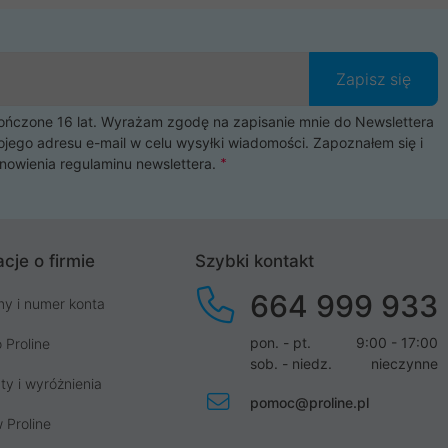
Zapisz się
czone 16 lat. Wyrażam zgodę na zapisanie mnie do Newslettera
ojego adresu e-mail w celu wysyłki wiadomości. Zapoznałem się i
nowienia
regulaminu newslettera
.
cje o firmie
Szybki kontakt
664 999 933
my i numer konta
pon. - pt.
9:00 - 17:00
 Proline
sob. - niedz.
nieczynne
ty i wyróżnienia
pomoc@proline.pl
 Proline