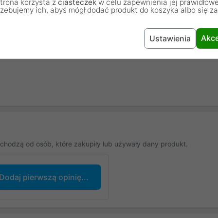
trona korzysta z
ciasteczek
w celu zapewnienia jej prawidłowe
rzebujemy ich, abyś mógł dodać produkt do koszyka albo się z
Ubiquiti
Akce
Ustawienia
12 miesięcy
chodzą od osób, które zakupiły lub używały dany produkt.
Dodaj pierwszą opinię...