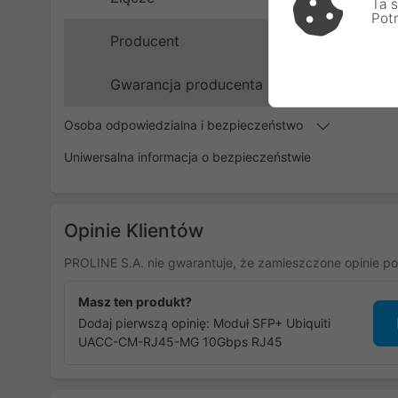
Ta s
Pot
Producent
Gwarancja producenta
Osoba odpowiedzialna i bezpieczeństwo
Uniwersalna informacja o bezpieczeństwie
Opinie Klientów
PROLINE S.A. nie gwarantuje, że zamieszczone opinie po
Masz ten produkt?
Dodaj pierwszą opinię: Moduł SFP+ Ubiquiti
UACC-CM-RJ45-MG 10Gbps RJ45