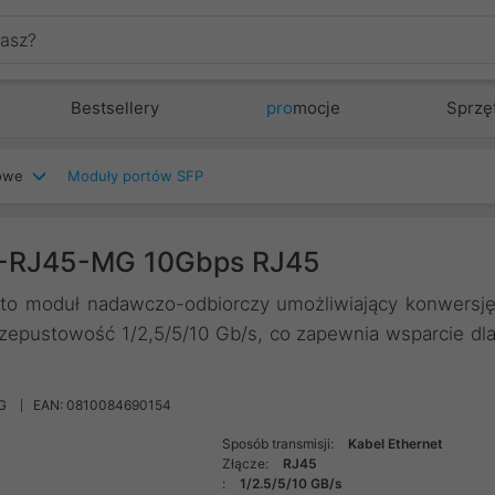
Bestsellery
pro
mocje
Sprzę
iowe
Moduły portów SFP
M-RJ45-MG 10Gbps RJ45
 moduł nadawczo-odbiorczy umożliwiający konwersj
zepustowość 1/2,5/5/10 Gb/s, co zapewnia wsparcie dl
G
EAN: 0810084690154
Sposób transmisji:
Kabel Ethernet
Złącze:
RJ45
:
1/2.5/5/10 GB/s