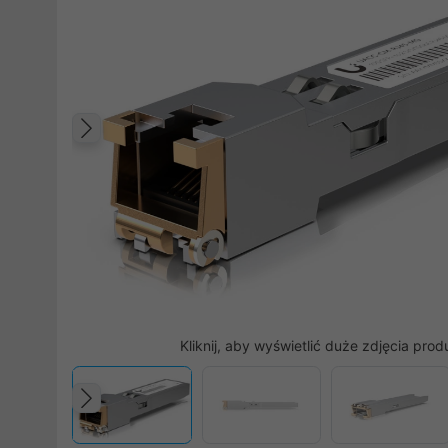
Poprzedni
Kliknij, aby wyświetlić duże zdjęcia prod
Poprzedni