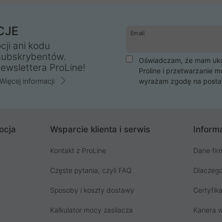
CJE
Email
cji ani kodu
subskrybentów.
Oświadczam, że mam ukoń
ewslettera ProLine!
Proline i przetwarzanie m
Więcej informacji
wyrażam zgodę na posta
ocja
Wsparcie klienta i serwis
Informa
Kontakt z ProLine
Dane fir
Częste pytania, czyli FAQ
Dlaczego
Sposoby i koszty dostawy
Certyfika
Kalkulator mocy zasilacza
Kariera w