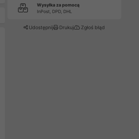
Wysyłka za pomocą
InPost, DPD, DHL
Udostępnij
Drukuj
Zgłoś błąd