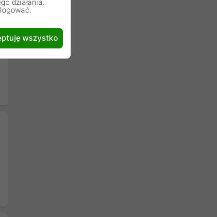
go działania.
alogować.
ptuję wszystko