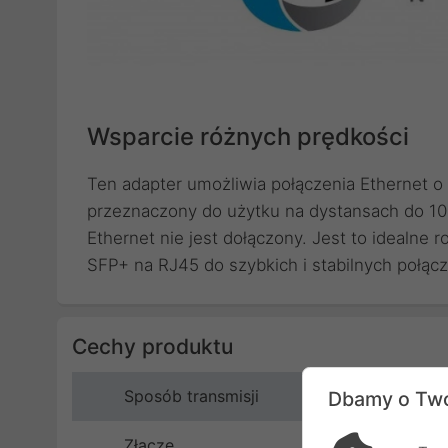
Wsparcie różnych prędkości
Ten adapter umożliwia połączenia Ethernet o
przeznaczony do użytku na dystansach do 10
Ethernet nie jest dołączony. Jest to idealne 
SFP+ na RJ45 do szybkich i stabilnych połąc
Cechy produktu
Sposób transmisji
Dbamy o Two
Złącze