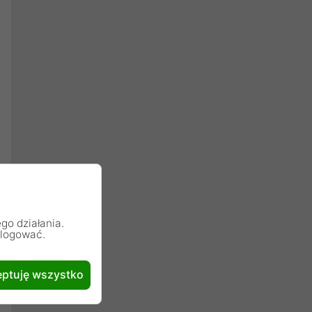
go działania.
alogować.
ptuję wszystko