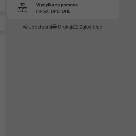
Wysyłka za pomocą
InPost, DPD, DHL
Udostępnij
Drukuj
Zgłoś błąd