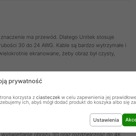
 znaczenie ma przewód. Dlatego Unitek stosuje
rubości 30 do 24 AWG. Kable są bardzo wytrzymałe i
i wielokrotnie ekranowane, żeby obraz był czysty,
 technologia ta zapewnia do 35% szybszy transfer
ją prywatność
99% większą odporność na różnego rodzaju zakłócenia
trona korzysta z
ciasteczek
w celu zapewnienia jej prawidłowe
rzebujemy ich, abyś mógł dodać produkt do koszyka albo się z
Akce
Ustawienia
 wyświetlanie obrazu 3D oraz rozdzielczość do 4K