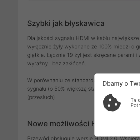
Szybki jak błyskawica
Dla jakości sygnału HDMI w kablu największe
wyłącznie żyły wykonane ze 100% miedzi o g
giętkie. Łącznie 19 żył jest skręcane parami 
wyraźny i bez zakłóceń.
W porównaniu ze standardowymi przewodami,
Dbamy o Two
sygnału (o 50% większą stabilność obrazu i 
(przesłuch)
Ta s
Pot
Nowe możliwości HDMI
Przewód obsługuje wersję HDMI 2.0. Wspiera