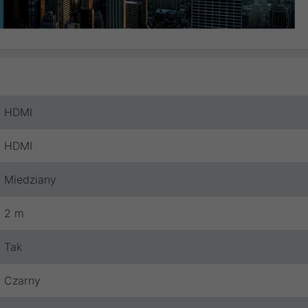
HDMI
HDMI
Miedziany
2 m
Tak
Czarny