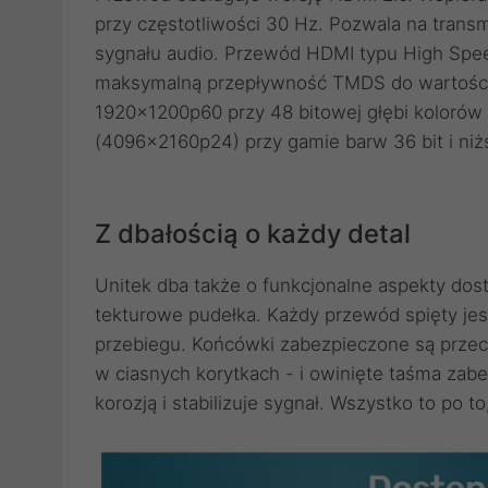
przy częstotliwości 30 Hz. Pozwala na transm
sygnału audio. Przewód HDMI typu High Spe
maksymalną przepływność TMDS do wartości 1
1920x1200p60 przy 48 bitowej głębi kolorów 
(4096x2160p24) przy gamie barw 36 bit i niż
Z dbałością o każdy detal
Unitek dba także o funkcjonalne aspekty do
tekturowe pudełka. Każdy przewód spięty jes
przebiegu. Końcówki zabezpieczone są przeci
w ciasnych korytkach - i owinięte taśma zabe
korozją i stabilizuje sygnał. Wszystko to po t