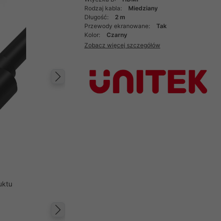
Rodzaj kabla:
Miedziany
Długość:
2 m
Przewody ekranowane:
Tak
Kolor:
Czarny
Zobacz więcej szczegółów
Następny
uktu
Następny