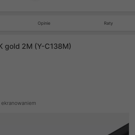
Opinie
Raty
4K gold 2M (Y-C138M)
m ekranowaniem