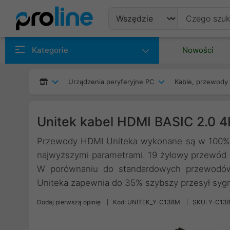
Produkty
Kategorie
Nowości
Producenci
Urządzenia peryferyjne PC
Kable, przewody 
Kategorie
Unitek kabel HDMI BASIC 2.0 
Przewody HDMI Uniteka wykonane są w 100% z 
najwyższymi parametrami. 19 żyłowy przewód z
W porównaniu do standardowych przewodów 
Uniteka zapewnia do 35% szybszy przesył syg
Dodaj pierwszą opinię
Kod: UNITEK_Y-C138M
SKU: Y-C13