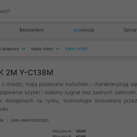
Bestsellery
pro
mocje
Sprzę
i adaptery
Kable video
Kable HDMI
4K 2M Y-C138M
miedzi, mają pozłacane końcówki i charakteryzują si
apewnia szybki i stabilny sygnał bez żadnych zakłóceń
dostępnych na rynku, technologia stosowana prze
nału
8M
EAN: 4894160023261
Wtyczka A:
HDMI
Wtyczka B:
HDMI