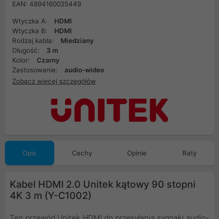
EAN: 4894160025449
Wtyczka A:
HDMI
Wtyczka B:
HDMI
Rodzaj kabla:
Miedziany
Długość:
3 m
Kolor:
Czarny
Zastosowanie:
audio-wideo
Zobacz więcej szczegółów
Opis
Cechy
Opinie
Raty
Kabel HDMI 2.0 Unitek kątowy 90 stopni
4K 3 m (Y-C1002)
Ten przewód Unitek HDMI do przesyłania sygnału audio-