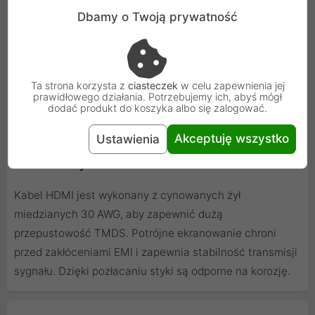
Amazon Prime stosują zabezpieczenia przed
Dbamy o Twoją prywatność
kopiowaniem materiałów. Dlatego, żeby móc oglądać
obraz w wysokiej jakości potrzebujesz urządzeń, które
spełniają zabezpieczenia HDCP. Przewody HDMI Unitek
Ta strona korzysta z
ciasteczek
w celu zapewnienia jej
są zgodne z HDCP 2.2 i wstecznie kompatybilne z HDCP
prawidłowego działania. Potrzebujemy ich, abyś mógł
2.1 i starszymi wersjami.
dodać produkt do koszyka albo się zalogować.
Akceptuję wszystko
Ustawienia
Solidne wykonanie
Kabel HDMI jest wykonany z cynowanych żył
miedzianych 30 AWG, aby zapewnić dużą
przepustowość TMDS. Potrójne ekranowanie chroni
przed zakłóceniami EMI i zapewnia stabilność transmisji
sygnału. Dzięki pozłacaniu styki są odporne na korozję.