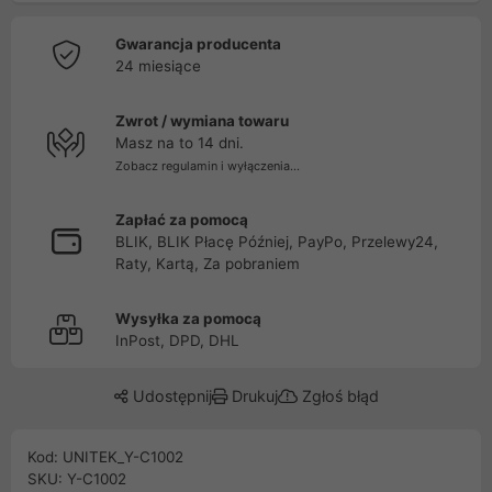
Gwarancja producenta
24 miesiące
Zwrot / wymiana towaru
Masz na to 14 dni.
Zobacz regulamin i wyłączenia...
Zapłać za pomocą
BLIK, BLIK Płacę Później, PayPo, Przelewy24,
Raty, Kartą, Za pobraniem
Wysyłka za pomocą
InPost, DPD, DHL
Udostępnij
Drukuj
Zgłoś błąd
Kod: UNITEK_Y-C1002
SKU: Y-C1002