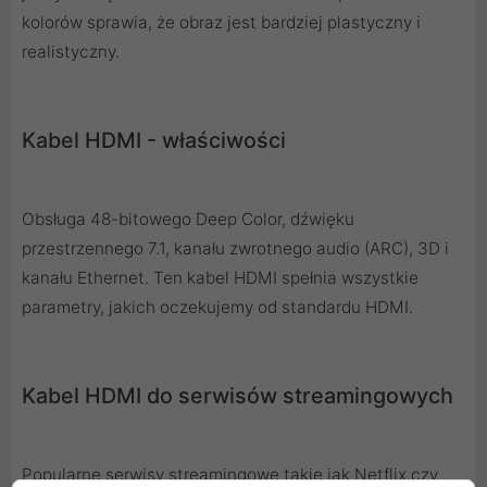
kolorów sprawia, że obraz jest bardziej plastyczny i
realistyczny.
Kabel HDMI - właściwości
Obsługa 48-bitowego Deep Color, dźwięku
przestrzennego 7.1, kanału zwrotnego audio (ARC), 3D i
kanału Ethernet. Ten kabel HDMI spełnia wszystkie
parametry, jakich oczekujemy od standardu HDMI.
Kabel HDMI do serwisów streamingowych
Popularne serwisy streamingowe takie jak Netflix czy