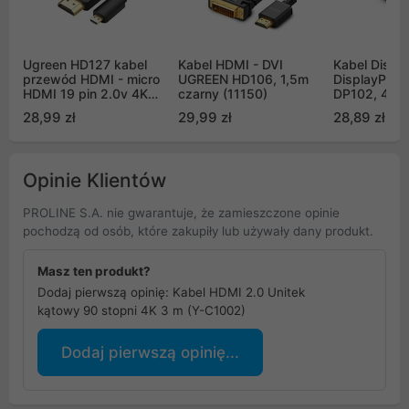
Ugreen HD127 kabel
Kabel HDMI - DVI
Kabel Displa
przewód HDMI - micro
UGREEN HD106, 1,5m
DisplayPort
HDMI 19 pin 2.0v 4K
czarny (11150)
DP102, 4K, 
60Hz 30AWG 3m -
(10211)
28,99 zł
29,99 zł
28,89 zł
czarny (30104)
Opinie Klientów
PROLINE S.A. nie gwarantuje, że zamieszczone opinie
pochodzą od osób, które zakupiły lub używały dany produkt.
Masz ten produkt?
Dodaj pierwszą opinię: Kabel HDMI 2.0 Unitek
kątowy 90 stopni 4K 3 m (Y-C1002)
Dodaj pierwszą opinię...