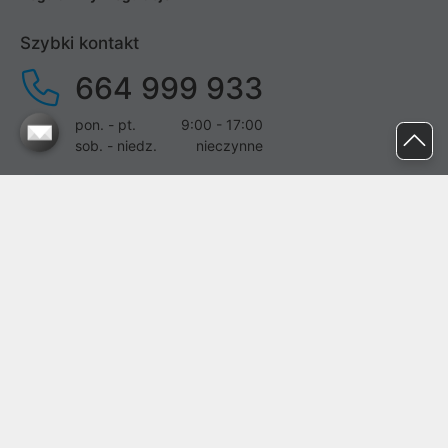
Szybki kontakt
664 999 933
pon. - pt.
9:00 - 17:00
sob. - niedz.
nieczynne
pomoc@proline.pl
Dołącz do nas
Zgłoś błąd na stronie
Proline SA z siedzibą w Mirkowie (55-095), przy ul. Brzozowej 5,
wpisana do rejestru przedsiębiorców Krajowego Rejestru Sądowego
przez Sąd Rejonowy dla Wrocławia-Fabrycznej we Wrocławiu, VI
Wydział Gospodarczy Krajowego Rejestru Sądowego pod nr KRS:
0000282071, NIP: 8951898022, REGON: 020482041, BDO:
000437899. Kapitał zakładowy Spółki wynosi 500000,00 zł i został