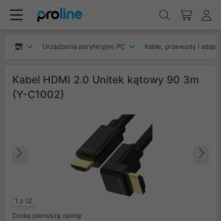
Urządzenia peryferyjne PC
Kable, przewody i adapt
Kabel HDMI 2.0 Unitek kątowy 90 3m
(Y-C1002)
Poprzedni
Na
1 z 12
Dodaj pierwszą opinię