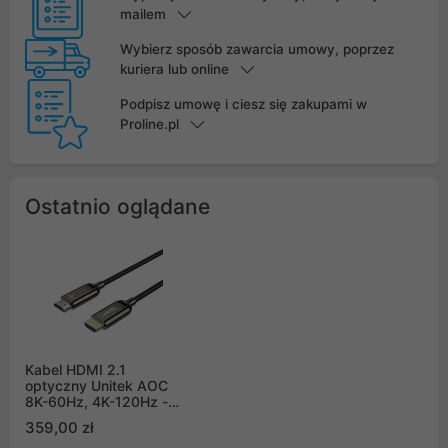
mailem
Wybierz sposób zawarcia umowy, poprzez
kuriera lub online
Podpisz umowę i ciesz się zakupami w
Proline.pl
Ostatnio oglądane
Kabel HDMI 2.1
optyczny Unitek AOC
8K-60Hz, 4K-120Hz -
60m (C11085GY01-
359,00 zł
60M)