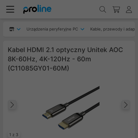
Urządzenia peryferyjne PC
Kable, przewody i adapt
Kabel HDMI 2.1 optyczny Unitek AOC
8K-60Hz, 4K-120Hz - 60m
(C11085GY01-60M)
Poprzedni
Na
1 z 3