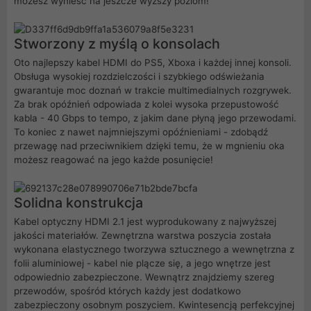
możesz wynieść na jeszcze wyższy poziom!
Stworzony z myślą o konsolach
Oto najlepszy kabel HDMI do PS5, Xboxa i każdej innej konsoli.
Obsługa wysokiej rozdzielczości i szybkiego odświeżania
gwarantuje moc doznań w trakcie multimedialnych rozgrywek.
Za brak opóźnień odpowiada z kolei wysoka przepustowość
kabla - 40 Gbps to tempo, z jakim dane płyną jego przewodami.
To koniec z nawet najmniejszymi opóźnieniami - zdobądź
przewagę nad przeciwnikiem dzięki temu, że w mgnieniu oka
możesz reagować na jego każde posunięcie!
Solidna konstrukcja
Kabel optyczny HDMI 2.1 jest wyprodukowany z najwyższej
jakości materiałów. Zewnętrzna warstwa poszycia została
wykonana elastycznego tworzywa sztucznego a wewnętrzna z
folii aluminiowej - kabel nie plącze się, a jego wnętrze jest
odpowiednio zabezpieczone. Wewnątrz znajdziemy szereg
przewodów, spośród których każdy jest dodatkowo
zabezpieczony osobnym poszyciem. Kwintesencją perfekcyjnej