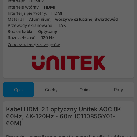
Interfejs:
HDMI 2.1
Interfejs wtórny:
HDMI
Interferjs pierwotny:
HDMI
Materiał:
Aluminium, Tworzywo sztuczne, Światłowód
Przewody ekranowane:
TAK
Rodzaj kabla:
Optyczny
Rozdzielczość:
120 Hz
Zobacz więcej szczegółów
Opis
Cechy
Opinie
Raty
Kabel HDMI 2.1 optyczny Unitek AOC 8K-
60Hz, 4K-120Hz - 60m (C11085GY01-
60M)