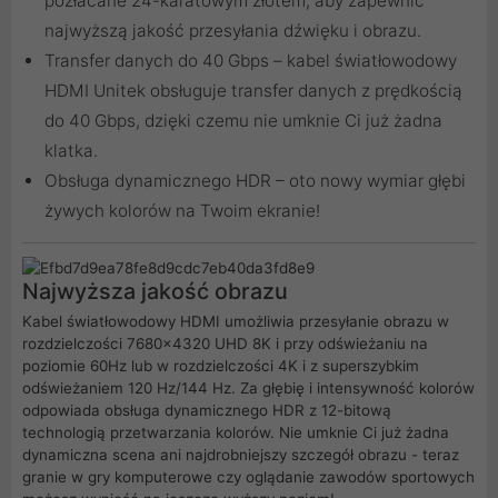
pozłacane 24-karatowym złotem, aby zapewnić
najwyższą jakość przesyłania dźwięku i obrazu.
Transfer danych do 40 Gbps – kabel światłowodowy
HDMI Unitek obsługuje transfer danych z prędkością
do 40 Gbps, dzięki czemu nie umknie Ci już żadna
klatka.
Obsługa dynamicznego HDR – oto nowy wymiar głębi
żywych kolorów na Twoim ekranie!
Najwyższa jakość obrazu
Kabel światłowodowy HDMI umożliwia przesyłanie obrazu w
rozdzielczości 7680x4320 UHD 8K i przy odświeżaniu na
poziomie 60Hz lub w rozdzielczości 4K i z superszybkim
odświeżaniem 120 Hz/144 Hz. Za głębię i intensywność kolorów
odpowiada obsługa dynamicznego HDR z 12-bitową
technologią przetwarzania kolorów. Nie umknie Ci już żadna
dynamiczna scena ani najdrobniejszy szczegół obrazu - teraz
granie w gry komputerowe czy oglądanie zawodów sportowych