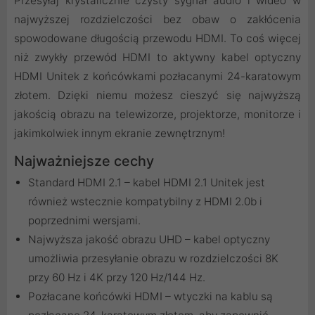
Przesyłaj krystalicznie czysty sygnał audio i wideo w
najwyższej rozdzielczości bez obaw o zakłócenia
spowodowane długością przewodu HDMI. To coś więcej
niż zwykły przewód HDMI to aktywny kabel optyczny
HDMI Unitek z końcówkami pozłacanymi 24-karatowym
złotem. Dzięki niemu możesz cieszyć się najwyższą
jakością obrazu na telewizorze, projektorze, monitorze i
jakimkolwiek innym ekranie zewnętrznym!
Najważniejsze cechy
Standard HDMI 2.1 – kabel HDMI 2.1 Unitek jest
również wstecznie kompatybilny z HDMI 2.0b i
poprzednimi wersjami.
Najwyższa jakość obrazu UHD – kabel optyczny
umożliwia przesyłanie obrazu w rozdzielczości 8K
przy 60 Hz i 4K przy 120 Hz/144 Hz.
Pozłacane końcówki HDMI – wtyczki na kablu są