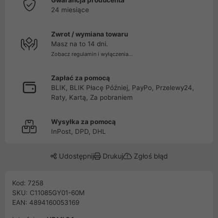
Gwarancja producenta
24 miesiące
Zwrot / wymiana towaru
Masz na to 14 dni.
Zobacz regulamin i wyłączenia...
Zapłać za pomocą
BLIK, BLIK Płacę Później, PayPo, Przelewy24,
Raty, Kartą, Za pobraniem
Wysyłka za pomocą
InPost, DPD, DHL
Udostępnij
Drukuj
Zgłoś błąd
Kod: 7258
SKU: C11085GY01-60M
EAN: 4894160053169