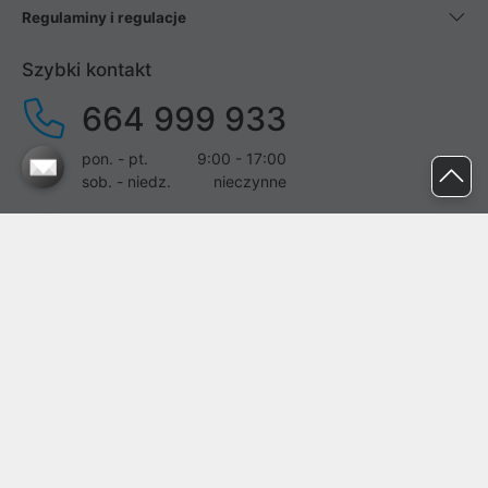
Regulaminy i regulacje
Szybki kontakt
664 999 933
pon. - pt.
9:00 - 17:00
sob. - niedz.
nieczynne
pomoc@proline.pl
Dołącz do nas
Zgłoś błąd na stronie
Proline SA z siedzibą w Mirkowie (55-095), przy ul. Brzozowej 5,
wpisana do rejestru przedsiębiorców Krajowego Rejestru Sądowego
przez Sąd Rejonowy dla Wrocławia-Fabrycznej we Wrocławiu, VI
Wydział Gospodarczy Krajowego Rejestru Sądowego pod nr KRS: