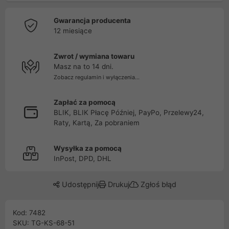
Gwarancja producenta
12 miesiące
Zwrot / wymiana towaru
Masz na to 14 dni.
Zobacz regulamin i wyłączenia...
Zapłać za pomocą
BLIK, BLIK Płacę Później, PayPo, Przelewy24,
Raty, Kartą, Za pobraniem
Wysyłka za pomocą
InPost, DPD, DHL
Udostępnij
Drukuj
Zgłoś błąd
Kod: 7482
SKU: TG-KS-68-51