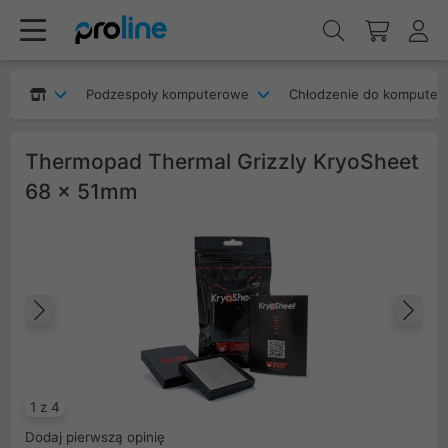
Podzespoły komputerowe
Chłodzenie do komputer
Thermopad Thermal Grizzly KryoSheet
68 x 51mm
Poprzedni
Na
1 z 4
Dodaj pierwszą opinię