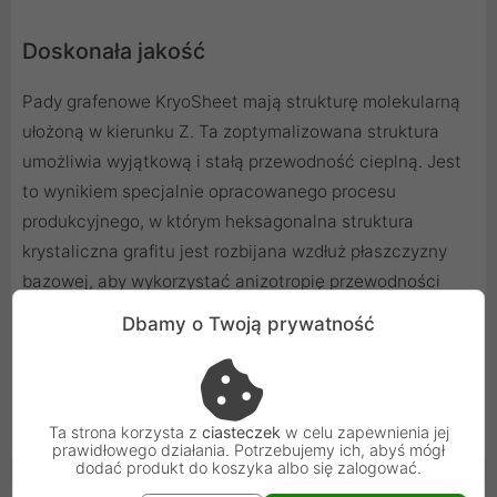
Doskonała jakość
Pady grafenowe KryoSheet mają strukturę molekularną
ułożoną w kierunku Z. Ta zoptymalizowana struktura
umożliwia wyjątkową i stałą przewodność cieplną. Jest
to wynikiem specjalnie opracowanego procesu
produkcyjnego, w którym heksagonalna struktura
krystaliczna grafitu jest rozbijana wzdłuż płaszczyzny
bazowej, aby wykorzystać anizotropię przewodności
cieplnej grafitu. Jednak jako efekt uboczny tego
Dbamy o Twoją prywatność
złożonego procesu produkcyjnego, przewodność
elektryczna jest również zwiększona, a stabilność
padów KryoSheet jest naruszona, więc pady powinny
być używane wyłącznie zgodnie z instrukcją!
Ta strona korzysta z
ciasteczek
w celu zapewnienia jej
prawidłowego działania. Potrzebujemy ich, abyś mógł
dodać produkt do koszyka albo się zalogować.