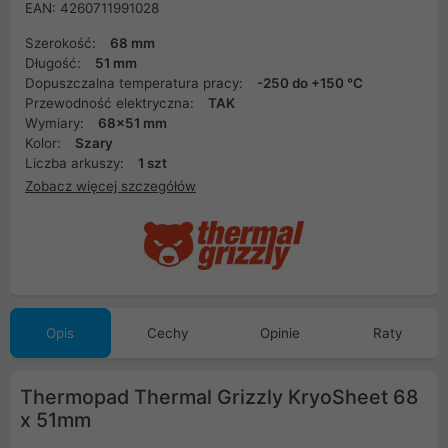
EAN: 4260711991028
Szerokość:
68 mm
Długość:
51 mm
Dopuszczalna temperatura pracy:
-250 do +150 °C
Przewodność elektryczna:
TAK
Wymiary:
68x51 mm
Kolor:
Szary
Liczba arkuszy:
1 szt
Zobacz więcej szczegółów
Opis
Cechy
Opinie
Raty
Thermopad Thermal Grizzly KryoSheet 68
x 51mm