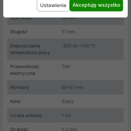
Cechy produktu
Akceptuję wszystko
Ustawienia
Szerokość
68 mm
Długość
51 mm
Dopuszczalna
-250 do +150 °C
temperatura pracy
Przewodność
TAK
elektryczna
Wymiary
68x51 mm
Kolor
Szary
Liczba arkuszy
1 szt
Grubość
0.2 mm