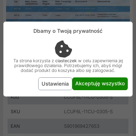
Dbamy o Twoją prywatność
Cechy produktu
Ta strona korzysta z
ciasteczek
w celu zapewnienia jej
prawidłowego działania. Potrzebujemy ich, abyś mógł
Kolor
Szary
dodać produkt do koszyka albo się zalogować.
Producent
Lanberg
Akceptuję wszystko
Ustawienia
Kod
LCUF6L-11CU-0305-S
SKU
LCUF6L-11CU-0305-S
EAN
5901969427653