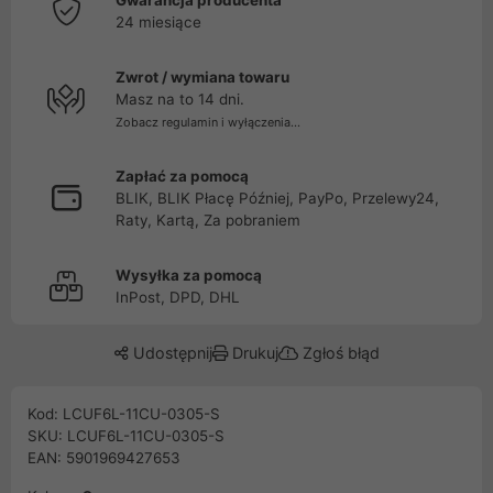
Gwarancja producenta
24 miesiące
Zwrot / wymiana towaru
Masz na to 14 dni.
Zobacz regulamin i wyłączenia...
Zapłać za pomocą
BLIK, BLIK Płacę Później, PayPo, Przelewy24,
Raty, Kartą, Za pobraniem
Wysyłka za pomocą
InPost, DPD, DHL
Udostępnij
Drukuj
Zgłoś błąd
Kod: LCUF6L-11CU-0305-S
SKU: LCUF6L-11CU-0305-S
EAN: 5901969427653