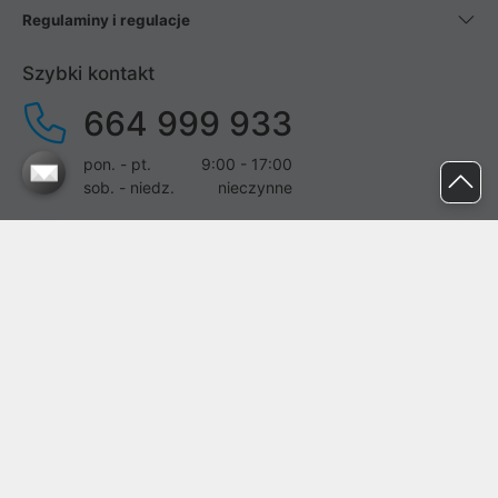
Regulaminy i regulacje
Szybki kontakt
664 999 933
pon. - pt.
9:00 - 17:00
sob. - niedz.
nieczynne
pomoc@proline.pl
Dołącz do nas
Zgłoś błąd na stronie
Proline SA z siedzibą w Mirkowie (55-095), przy ul. Brzozowej 5,
wpisana do rejestru przedsiębiorców Krajowego Rejestru Sądowego
przez Sąd Rejonowy dla Wrocławia-Fabrycznej we Wrocławiu, VI
Wydział Gospodarczy Krajowego Rejestru Sądowego pod nr KRS: