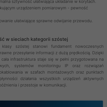
alna sztywność ułatwiająca układanie w korytach.
yfikującym urządzeniem pomiarowym - pewność
wanie ułatwiające sprawne odwijanie przewodu.
 w sieciach kategorii szóstej
y klasy szóstej stanowi fundament nowoczesnych
awne przesyłanie informacji z dużą prędkością. Dzięki
ała infrastruktura staje się w pełni przygotowana na
owych, systemów monitoringu IP oraz rozwiązań
u okablowania w szafach montażowych oraz punktach
łynności działania wszystkich urządzeń aktywnych
późnienia i przestoje w komunikacji.