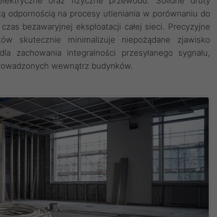
elektryczne oraz fizyczne przewodu. Solidne druty
zą odpornością na procesy utleniania w porównaniu do
zas bezawaryjnej eksploatacji całej sieci. Precyzyjne
ów skutecznie minimalizuje niepożądane zjawisko
la zachowania integralności przesyłanego sygnału,
 prowadzonych wewnątrz budynków.