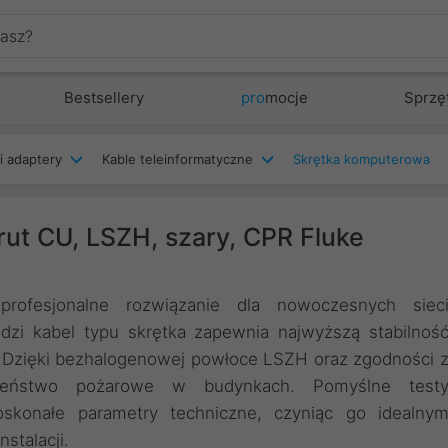
Bestsellery
pro
mocje
Sprzę
i adaptery
Kable teleinformatyczne
Skrętka komputerowa
rut CU, LSZH, szary, CPR Fluke
esjonalne rozwiązanie dla nowoczesnych siec
dzi kabel typu skrętka zapewnia najwyższą stabilnoś
. Dzięki bezhalogenowej powłoce LSZH oraz zgodności 
zeństwo pożarowe w budynkach. Pomyślne test
doskonałe parametry techniczne, czyniąc go idealny
stalacji.