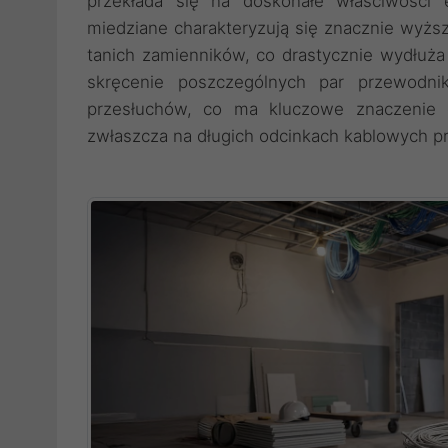
przekłada się na doskonałe właściwości 
miedziane charakteryzują się znacznie wyżs
tanich zamienników, co drastycznie wydłuża c
skręcenie poszczególnych par przewodnik
przesłuchów, co ma kluczowe znaczenie d
zwłaszcza na długich odcinkach kablowych