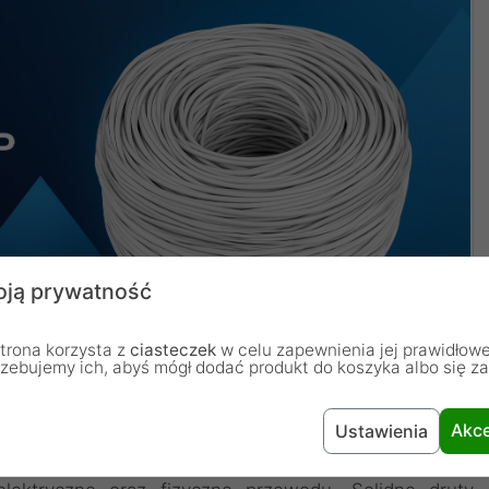
ją prywatność
trona korzysta z
ciasteczek
w celu zapewnienia jej prawidłowe
rzebujemy ich, abyś mógł dodać produkt do koszyka albo się z
ndament stabilnej transmisji
Akce
Ustawienia
 żył jednodrutowych o grubości 23 AWG bezpośrednio