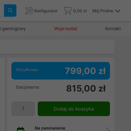
Konfigurator
0,00 zł
Mój Proline
t gamingowy
Wyprzedaż
Kontakt
799,00 zł
Wysyłkowa:
815,00 zł
Stacjonarna:
i
ć
z
Dodaj do koszyka
y
m
Na zamówienie