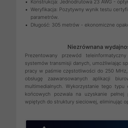
Konstrukcja: Jednodrutowa 23 AWG - optym
Weryfikacja: Pozytywny wynik testu cert
parametrów.
Długość: 305 metrów - ekonomiczne opako
Niezrównana wydajność
Prezentowany przewód teleinformatyczn
systemów transmisji danych, umożliwiając spr
pracy w paśmie częstotliwości do 250 MHz, c
obsługę zaawansowanych aplikacji biur
multimedialnych. Wykorzystanie tego typ
końcowych pozwala na uzyskanie pełnej p
wpiętych do struktury sieciowej, eliminując o