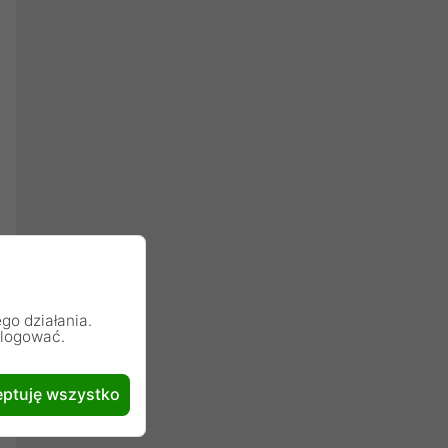
go działania.
alogować.
ptuję wszystko