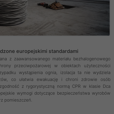
dzone europejskimi standardami
nana z zaawansowanego materiału bezhalogenowego
rony przeciwpożarowej w obiektach użyteczności
ypadku wystąpienia ognia, izolacja ta nie wydziela
zów, co ułatwia ewakuację i chroni zdrowie osób
zgodność z rygorystyczną normą CPR w klasie Dca
ropejskie wymogi dotyczące bezpieczeństwa wyrobów
rz pomieszczeń.