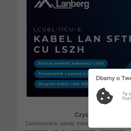
Dbamy o Two
Ta s
Pot
Czysta miedź jako fu
Zastosowanie pełnej miedzi w konstrukcji