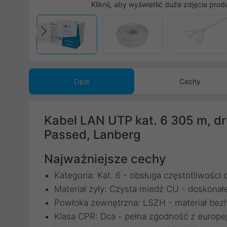
Kliknij, aby wyświetlić duże zdjęcia prod
Poprzedni
Opis
Cechy
Kabel LAN UTP kat. 6 305 m, dr
Passed, Lanberg
Najważniejsze cechy
Kategoria: Kat. 6 - obsługa częstotliwośc
Materiał żyły: Czysta miedź CU - doskonał
Powłoka zewnętrzna: LSZH - materiał bezh
Klasa CPR: Dca - pełna zgodność z europ