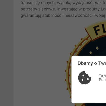
transmisję danych, wysoką wydajność oraz tr
potrzeby sieciowe. Inwestując w produkty La
gwarantują stabilność i niezawodność Twojej i
Dbamy o Two
Ta s
Pot