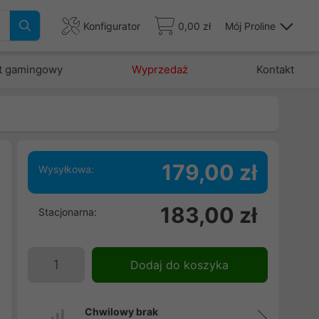
Konfigurator
0,00 zł
Mój Proline
t gamingowy
Wyprzedaż
Kontakt
179,00 zł
Wysyłkowa:
183,00 zł
Stacjonarna:
i
o
ą
Dodaj do koszyka
.
z
Chwilowy brak