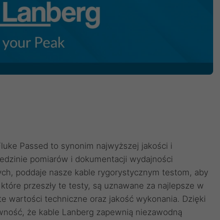
luke Passed to synonim najwyższej jakości i
iedzinie pomiarów i dokumentacji wydajności
ych, poddaje nasze kable rygorystycznym testom, aby
które przeszły te testy, są uznawane za najlepsze w
ste wartości techniczne oraz jakość wykonania. Dzięki
ewność, że kable Lanberg zapewnią niezawodną