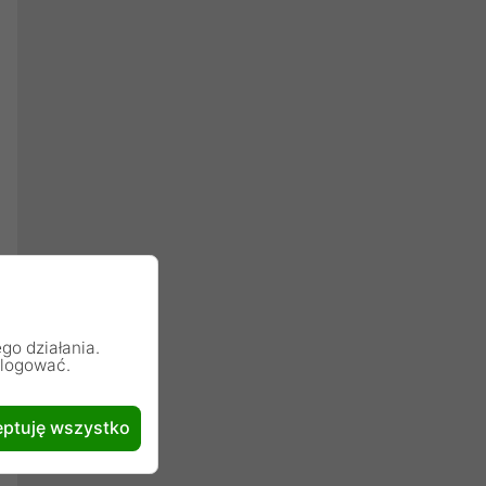
go działania.
alogować.
ptuję wszystko