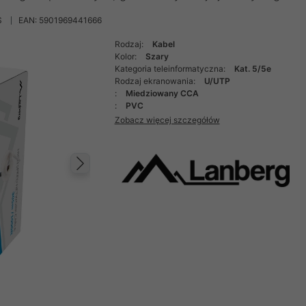
S
EAN: 5901969441666
Rodzaj:
Kabel
Kolor:
Szary
Kategoria teleinformatyczna:
Kat. 5/5e
Rodzaj ekranowania:
U/UTP
:
Miedziowany CCA
:
PVC
Zobacz więcej szczegółów
Następny