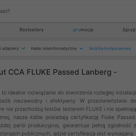
Bestsellery
pro
mocje
Sprzę
i adaptery
Kable teleinformatyczne
Skrętka komputerowa
ut CCA FLUKE Passed Lanberg -
 idealne rozwiązanie do stworzenia rozległej instalacj
sposób niezawodny i efektywny. W przeciwieństwie d
re nie przechodzą testów testerem FLUKE i nie spełniaj
nej, nasze kable posiadają certyfikację Fluke Passed
dej partii produkcyjnej, gwarantuje pełną zgodność 
etargach publicznych, gdzie certyfikacja jest wymagana.