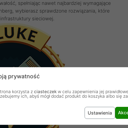
wałość, spełniając nawet najbardziej wymagające
nberg, wybierasz sprawdzone rozwiązania, które
nfrastruktury sieciowej.
ją prywatność
trona korzysta z
ciasteczek
w celu zapewnienia jej prawidłowe
rzebujemy ich, abyś mógł dodać produkt do koszyka albo się z
Akce
Ustawienia