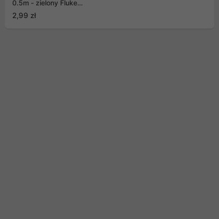
0.5m - zielony Fluke
Passed (PCU5-10CC-
2,99 zł
0050-G)