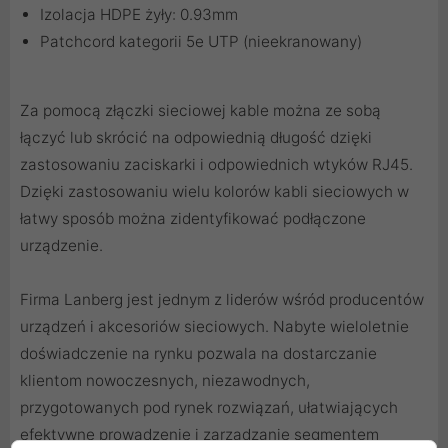
Izolacja HDPE żyły: 0.93mm
Patchcord kategorii 5e UTP (nieekranowany)
Za pomocą
złączki sieciowej
kable można ze sobą
łączyć lub skrócić na odpowiednią długość dzięki
zastosowaniu
zaciskarki
i odpowiednich
wtyków RJ45
.
Dzięki zastosowaniu
wielu kolorów kabli sieciowych
w
łatwy sposób można zidentyfikować podłączone
urządzenie.
Firma Lanberg jest jednym z liderów wśród producentów
urządzeń i akcesoriów sieciowych. Nabyte wieloletnie
doświadczenie na rynku pozwala na dostarczanie
klientom nowoczesnych, niezawodnych,
przygotowanych pod rynek rozwiązań, ułatwiających
efektywne prowadzenie i zarządzanie segmentem