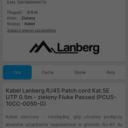
EAN: 5901969404715
Długość:
0.5 m
Kolor:
Zielony
Rodzaj:
Kabel
Zobacz więcej szczegółów
Opis
Cechy
Opinie
Raty
Kabel Lanberg RJ45 Patch cord Kat.5E
UTP 0.5m - zielony Fluke Passed (PCU5-
10CC-0050-G)
Kabel sieciowy - niezbędny, gdy chcemy podłączy
dowolne urządzenia wyposażone w gniazdo RJ-45 do