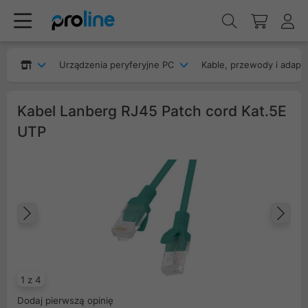
Urządzenia peryferyjne PC
Kable, przewody i adapt
Kabel Lanberg RJ45 Patch cord Kat.5E
UTP
Poprzedni
Na
1 z 4
Dodaj pierwszą opinię