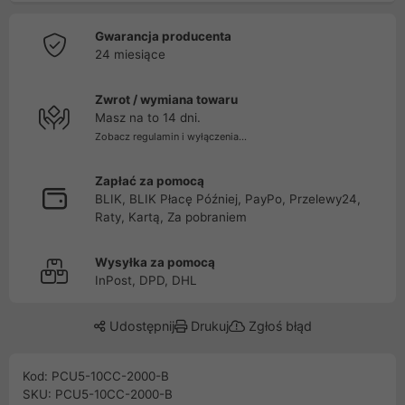
Gwarancja producenta
24 miesiące
Zwrot / wymiana towaru
Masz na to 14 dni.
Zobacz regulamin i wyłączenia...
Zapłać za pomocą
BLIK, BLIK Płacę Później, PayPo, Przelewy24,
Raty, Kartą, Za pobraniem
Wysyłka za pomocą
InPost, DPD, DHL
Udostępnij
Drukuj
Zgłoś błąd
Kod: PCU5-10CC-2000-B
SKU: PCU5-10CC-2000-B