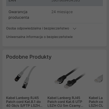
EAN
5901969404593
Gwarancja
24 miesiące
producenta
Osoba odpowiedzialna i bezpieczeństwo
Uniwersalna informacja o bezpieczeństwie
Podobne Produkty
Kabel Lanberg RJ45
Kabel Lanberg RJ45
Kabel Lanbe
Patch cord Kat.8.1 do
Patch cord Kat.6 UTP
Patch cord 
40 Gb/s S/FTP LSZH
LSZH CU 5m Czarny
LSZH CU 5m