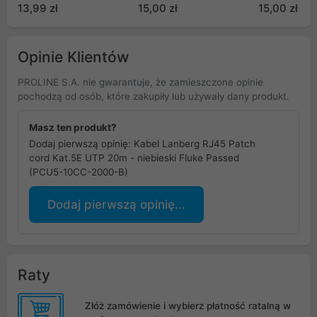
CU 1,5m Szary Fluke
Fluke Passed (PCU6-
Fluke Passe
13,99 zł
15,00 zł
15,00 zł
Passed (PCF8-10CU-
10CU-0500-BK)
10CU-0500-
0150-S)
Opinie Klientów
PROLINE S.A. nie gwarantuje, że zamieszczone opinie
pochodzą od osób, które zakupiły lub używały dany produkt.
Masz ten produkt?
Dodaj pierwszą opinię: Kabel Lanberg RJ45 Patch
cord Kat.5E UTP 20m - niebieski Fluke Passed
(PCU5-10CC-2000-B)
Dodaj pierwszą opinię...
Raty
Złóż zamówienie i wybierz płatność ratalną w