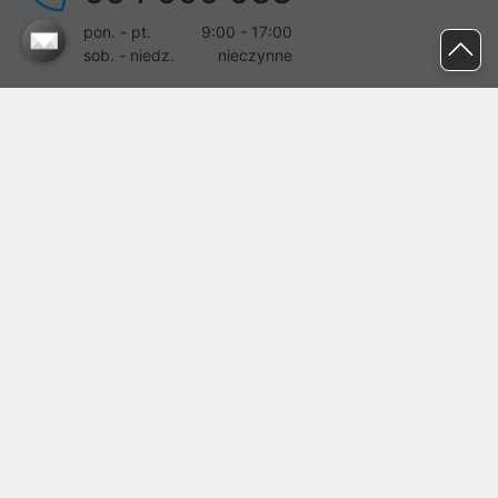
pon. - pt.
9:00 - 17:00
sob. - niedz.
nieczynne
pomoc@proline.pl
Dołącz do nas
Zgłoś błąd na stronie
Proline SA z siedzibą w Mirkowie (55-095), przy ul. Brzozowej 5,
wpisana do rejestru przedsiębiorców Krajowego Rejestru Sądowego
przez Sąd Rejonowy dla Wrocławia-Fabrycznej we Wrocławiu, VI
Wydział Gospodarczy Krajowego Rejestru Sądowego pod nr KRS:
0000282071, NIP: 8951898022, REGON: 020482041, BDO:
000437899. Kapitał zakładowy Spółki wynosi 500000,00 zł i został
on opłacony w całości.
© proline 1996 - 2026. Wszelkie prawa zastrzeżone.