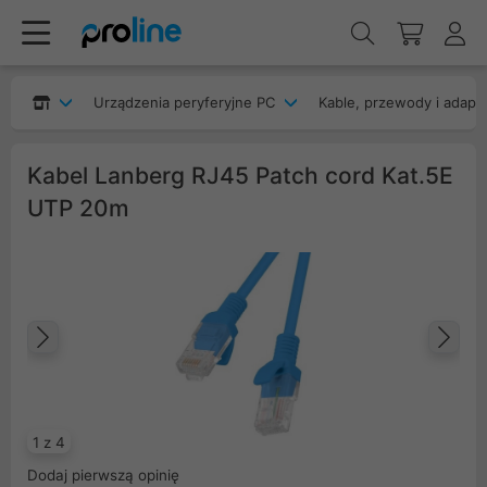
Urządzenia peryferyjne PC
Kable, przewody i adapt
Kabel Lanberg RJ45 Patch cord Kat.5E
UTP 20m
Poprzedni
Na
1 z 4
Dodaj pierwszą opinię