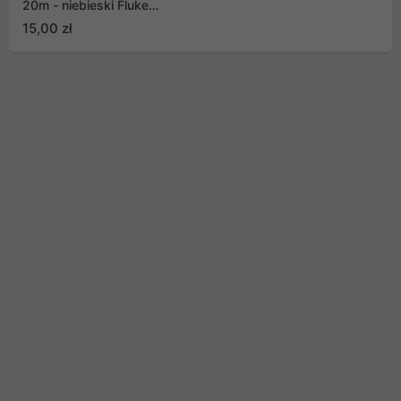
20m - niebieski Fluke
Passed (PCU5-10CC-
15,00 zł
2000-B)