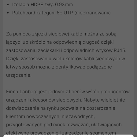
Izolacja HDPE żyły: 0.93mm
Patchcord kategorii 5e UTP (nieekranowany)
Za pomocą
złączki sieciowej
kable można ze sobą
łączyć lub skrócić na odpowiednią długość dzięki
zastosowaniu
zaciskarki
i odpowiednich
wtyków RJ45
.
Dzięki zastosowaniu
wielu kolorów kabli sieciowych
w
łatwy sposób można zidentyfikować podłączone
urządzenie.
Firma Lanberg jest jednym z liderów wśród producentów
urządzeń i akcesoriów sieciowych. Nabyte wieloletnie
doświadczenie na rynku pozwala na dostarczanie
klientom nowoczesnych, niezawodnych,
przygotowanych pod rynek rozwiązań, ułatwiających
efektywne prowadzenie i zarządzanie segmentem