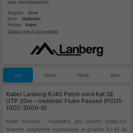
EAN: 5901969404593
Długość:
20 m
Kolor:
Niebieski
Rodzaj:
Kabel
Zobacz więcej szczegółów
Opis
Cechy
Opinie
Raty
Kabel Lanberg RJ45 Patch cord Kat.5E
UTP 20m - niebieski Fluke Passed (PCU5-
10CC-2000-B)
Kabel sieciowy - niezbędny, gdy chcemy podłączyć
dowolne urządzenie wyposażone w gniazdo RJ-45 do