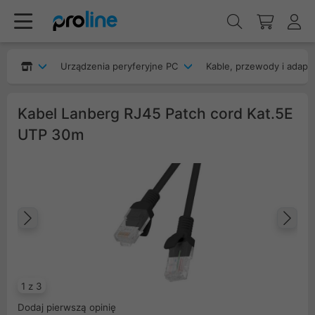
Urządzenia peryferyjne PC
Kable, przewody i adapt
Kabel Lanberg RJ45 Patch cord Kat.5E
UTP 30m
Poprzedni
Na
1 z 3
Dodaj pierwszą opinię