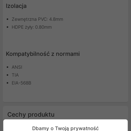
Izolacja
Zewnętrzna PVC: 4.8mm
HDPE żyły: 0.80mm
Kompatybilność z normami
ANSI
TIA
EIA-568B
Cechy produktu
Dbamy o Twoją prywatność
Kolor
Czarny