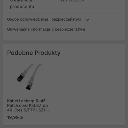
producenta
Osoba odpowiedzialna i bezpieczeństwo
Uniwersalna informacja o bezpieczeństwie
Podobne Produkty
Kabel Lanberg RJ45
Patch cord Kat.8.1 do
40 Gb/s S/FTP LSZH
CU 3m Szary Fluke
19,99 zł
Passed (PCF8-10CU-
0300-S)