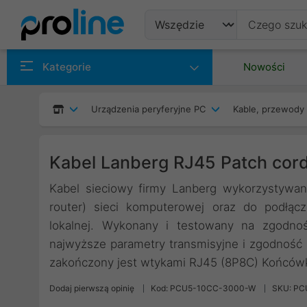
Produkty
Kategorie
Nowości
Producenci
Urządzenia peryferyjne PC
Kable, przewody 
Kategorie
Kabel Lanberg RJ45 Patch cor
Kabel sieciowy firmy Lanberg wykorzystywan
router) sieci komputerowej oraz do podłącz
lokalnej. Wykonany i testowany na zgodno
najwyższe parametry transmisyjne i zgodność 
zakończony jest wtykami RJ45 (8P8C) Końcówk
Dodaj pierwszą opinię
Kod: PCU5-10CC-3000-W
SKU: P