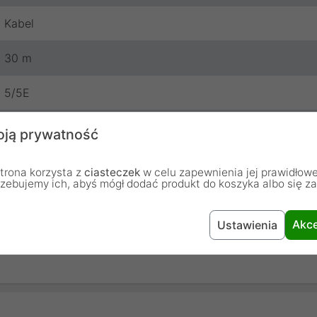
Kabel
30 m
5/5E
UTP
ją prywatność
Lanberg
trona korzysta z
ciasteczek
w celu zapewnienia jej prawidłowe
rzebujemy ich, abyś mógł dodać produkt do koszyka albo się z
12 miesięcy
Akce
Ustawienia