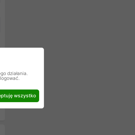
go działania.
alogować.
ptuję wszystko