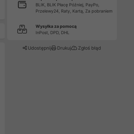
BLIK, BLIK Płacę Później, PayPo,
Przelewy24, Raty, Kartą, Za pobraniem
Wysyłka za pomocą
InPost, DPD, DHL
Udostępnij
Drukuj
Zgłoś błąd