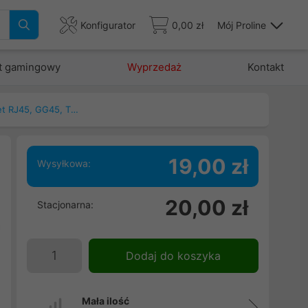
Konfigurator
0,00 zł
Mój Proline
t gamingowy
Wyprzedaż
Kontakt
Patchcord, kable ethernet RJ45, GG45, TERA
19,00 zł
Wysyłkowa:
,
20,00 zł
Stacjonarna:
i
a
e
Dodaj do koszyka
Mała ilość