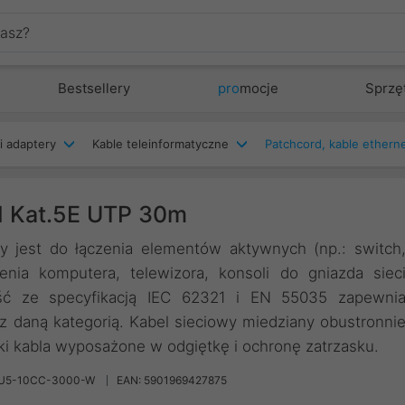
Bestsellery
pro
mocje
Sprzę
i adaptery
Kable teleinformatyczne
d Kat.5E UTP 30m
y jest do łączenia elementów aktywnych (np.: switch
enia komputera, telewizora, konsoli do gniazda siec
ść ze specyfikacją IEC 62321 i EN 55035 zapewni
z daną kategorią. Kabel sieciowy miedziany obustronni
i kabla wyposażone w odgiętkę i ochronę zatrzasku.
CU5-10CC-3000-W
EAN: 5901969427875