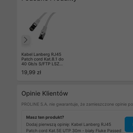
Poprzedni
Kabel Lanberg RJ45
Patch cord Kat.8.1 do
40 Gb/s S/FTP LSZH
CU 3m Szary Fluke
19,99 zł
Passed (PCF8-10CU-
0300-S)
Opinie Klientów
PROLINE S.A. nie gwarantuje, że zamieszczone opinie po
Masz ten produkt?
Dodaj pierwszą opinię: Kabel Lanberg RJ45
Patch cord Kat.5E UTP 30m - biały Fluke Passed