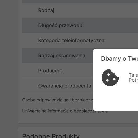
Rodzaj
Długość przewodu
Kategoria teleinformatyczna
Rodzaj ekranowania
Dbamy o Two
Producent
Ta s
Pot
Gwarancja producenta
Osoba odpowiedzialna i bezpieczeństwo
Uniwersalna informacja o bezpieczeństwie
Podobne Produkty